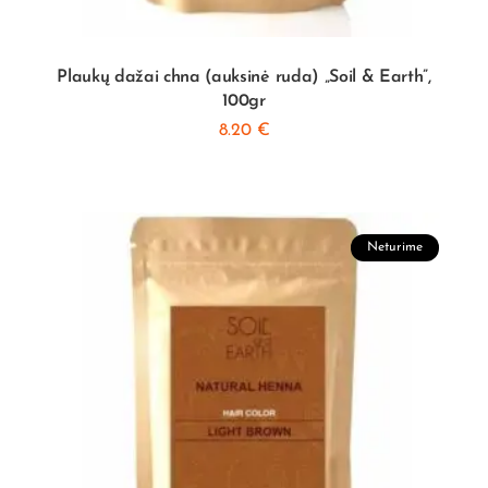
Plaukų dažai chna (auksinė ruda) „Soil & Earth”,
100gr
8.20
€
Neturime