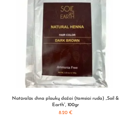
Natūralūs chna plaukų dažai (tamsiai ruda) „Soil &
Earth”, 100gr
8.20
€