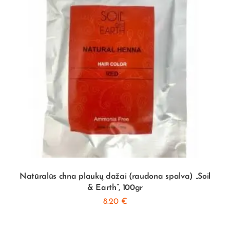
Natūralūs chna plaukų dažai (raudona spalva) „Soil
& Earth”, 100gr
8.20
€