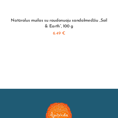
Natūralus muilas su raudonuoju sandalmedžiu „Soil
& Earth”, 100 g
6.49
€