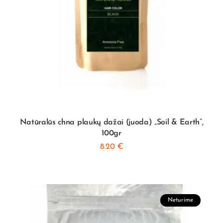
Natūralūs chna plaukų dažai (juoda) „Soil & Earth”,
100gr
8.20
€
Neturime