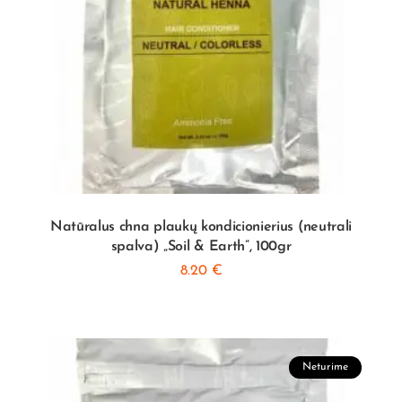
Natūralus chna plaukų kondicionierius (neutrali
spalva) „Soil & Earth”, 100gr
8.20
€
Neturime