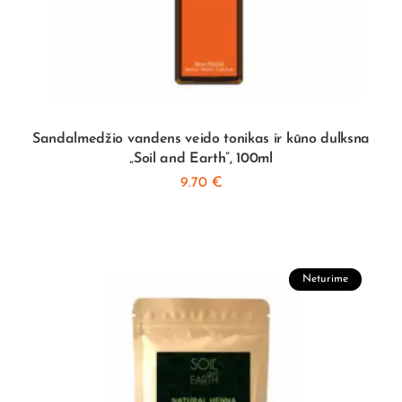
Sandalmedžio vandens veido tonikas ir kūno dulksna
„Soil and Earth”, 100ml
9.70
€
Neturime