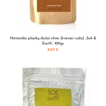
Natūralūs plaukų dažai chna (šviesiai ruda) „Soil &
Earth”, 100gr
8.20
€