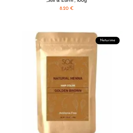
„Soil & Earth”, 100g
8.20
€
Neturime