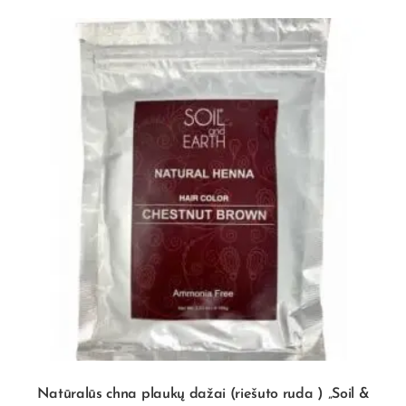
Natūralūs chna plaukų dažai (riešuto ruda ) „Soil &