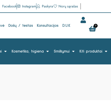
Facebook
Instagram
Paskyra
Norų sąrašas
uvė
Došų / testas
Konsultacijos
D.U.K
0
i
Kosmetika, higiena
Smilkymui
Kiti produktai