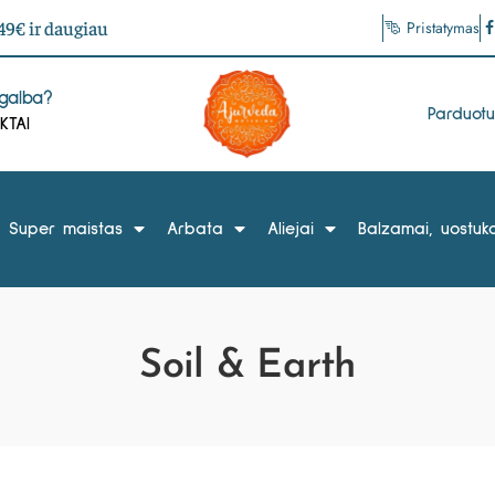
9€ ir daugiau
Pristatymas
agalba?
Parduot
KTAI
Super maistas
Arbata
Aliejai
Balzamai, uostuka
Soil & Earth