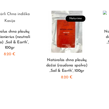
Neturime
alus chna plaukų
Na
ionierius (neutrali
d
a) „Soil & Earth”,
„
100gr
8.20
€
Natūralūs chna plaukų
dažai (raudona spalva)
„Soil & Earth”, 100gr
8.20
€