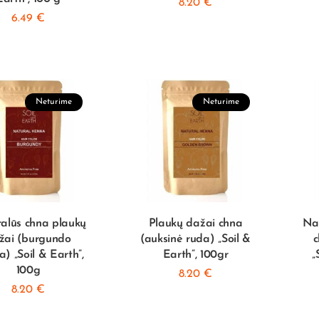
8.20
€
6.49
€
Neturime
Neturime
alūs chna plaukų
Plaukų dažai chna
Nat
žai (burgundo
(auksinė ruda) „Soil &
c
a) „Soil & Earth”,
Earth”, 100gr
„
100g
8.20
€
8.20
€