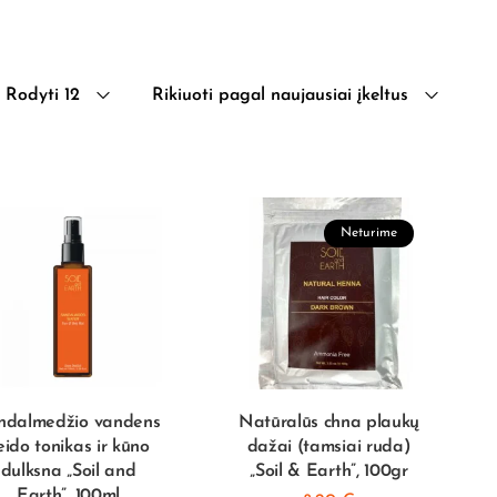
Rodyti 12
Rikiuoti pagal naujausiai įkeltus
Neturime
ndalmedžio vandens
Natūralūs chna plaukų
eido tonikas ir kūno
dažai (tamsiai ruda)
dulksna „Soil and
„Soil & Earth”, 100gr
Earth”, 100ml