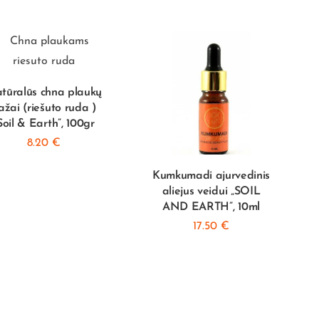
tūralūs chna plaukų
ažai (riešuto ruda )
Soil & Earth”, 100gr
8.20
€
Kumkumadi ajurvedinis
aliejus veidui „SOIL
AND EARTH”, 10ml
17.50
€