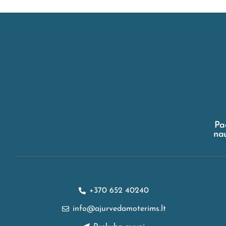
Pa
nau
+370 652 40240
info@ajurvedamoterims.lt