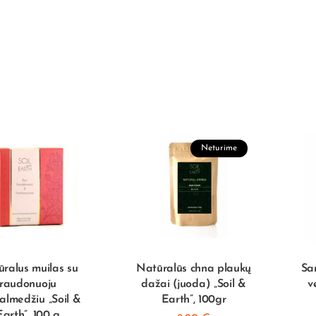
Neturime
ralus muilas su
Natūralūs chna plaukų
Sa
raudonuoju
dažai (juoda) „Soil &
v
almedžiu „Soil &
Earth”, 100gr
Earth”, 100 g