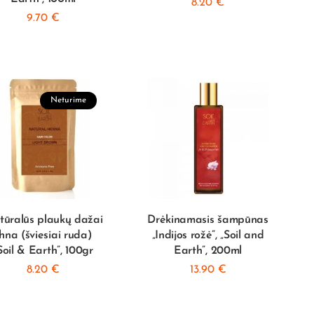
8.20
€
9.70
€
Neturime
ūralūs plaukų dažai
Drėkinamasis šampūnas
hna (šviesiai ruda)
„Indijos rožė”, „Soil and
Soil & Earth”, 100gr
Earth”, 200ml
8.20
€
13.90
€