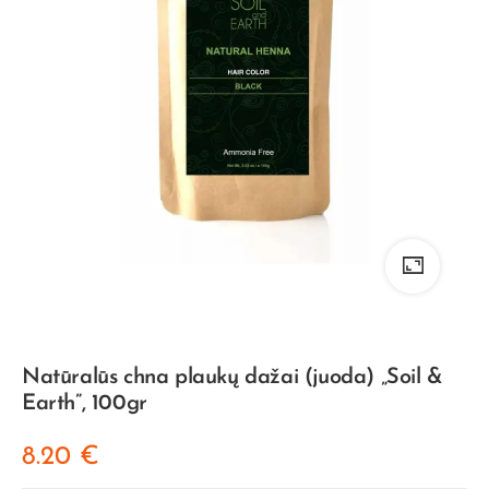
Natūralūs chna plaukų dažai (juoda) „Soil &
Earth”, 100gr
8.20
€