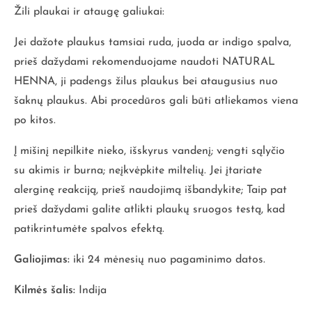
Žili plaukai ir ataugę galiukai:
Jei dažote plaukus tamsiai ruda, juoda ar indigo spalva,
prieš dažydami rekomenduojame naudoti NATURAL
HENNA, ji padengs žilus plaukus bei ataugusius nuo
šaknų plaukus. Abi procedūros gali būti atliekamos viena
po kitos.
Į mišinį nepilkite nieko, išskyrus vandenį; vengti sąlyčio
su akimis ir burna; neįkvėpkite miltelių. Jei įtariate
alerginę reakciją, prieš naudojimą išbandykite; Taip pat
prieš dažydami galite atlikti plaukų sruogos testą, kad
patikrintumėte spalvos efektą.
Galiojimas:
iki 24 mėnesių nuo pagaminimo datos.
Kilmės šalis:
Indija