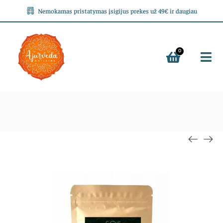
Nemokamas pristatymas įsigijus prekes už 49€ ir daugiau
0