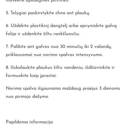
mūvėkite apsaugines pirštines.
5. Tolygiai paskirstykite chna ant plaukų.
6. Uždėkite plastikinį dangtelį arba apvyniokite galvą
folija ir uždenkite šiltu rankšluosčiu.
7. Palikite ant galvos nuo 30 minučių iki 2 valandų,
priklausomai nuo norimo spalvos intensyvumo.
8. Išskalaukite plaukus šiltu vandeniu, išdžiovinkite ir
formuokite kaip įprastai.
Norima spalva išgaunama maždaug praėjus 3 dienoms
nuo pirmojo dažymo.
Papildoma informacija: