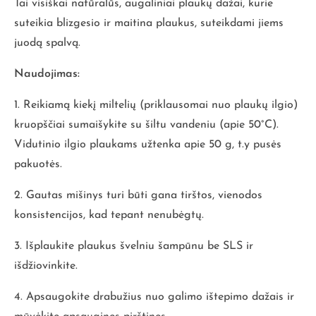
Tai visiškai natūralūs, augaliniai plaukų dažai, kurie
suteikia blizgesio ir maitina plaukus, suteikdami jiems
juodą spalvą.
Naudojimas:
1. Reikiamą kiekį miltelių (priklausomai nuo plaukų ilgio)
kruopščiai sumaišykite su šiltu vandeniu (apie 50°C).
Vidutinio ilgio plaukams užtenka apie 50 g, t.y pusės
pakuotės.
2. Gautas mišinys turi būti gana tirštos, vienodos
konsistencijos, kad tepant nenubėgtų.
3. Išplaukite plaukus švelniu šampūnu be SLS ir
išdžiovinkite.
4. Apsaugokite drabužius nuo galimo ištepimo dažais ir