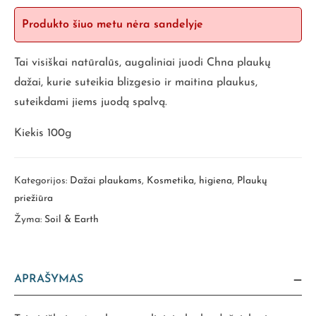
Produkto šiuo metu nėra sandelyje
Tai visiškai natūralūs, augaliniai juodi Chna plaukų
dažai, kurie suteikia blizgesio ir maitina plaukus,
suteikdami jiems juodą spalvą.
Kiekis 100g
Kategorijos:
Dažai plaukams
,
Kosmetika, higiena
,
Plaukų
priežiūra
Žyma:
Soil & Earth
APRAŠYMAS