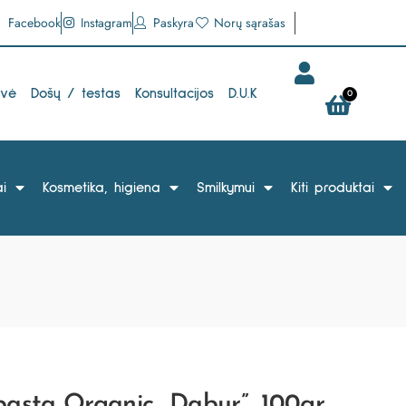
Facebook
Instagram
Paskyra
Norų sąrašas
uvė
Došų / testas
Konsultacijos
D.U.K
0
i
Kosmetika, higiena
Smilkymui
Kiti produktai
pasta Organic „Dabur”, 100gr