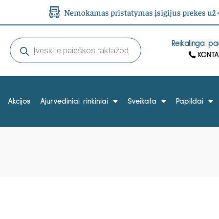
Nemokamas pristatymas įsigijus prekes už 4
Reikalinga p
KONTA
Akcijos
Ajurvediniai rinkiniai
Sveikata
Papildai