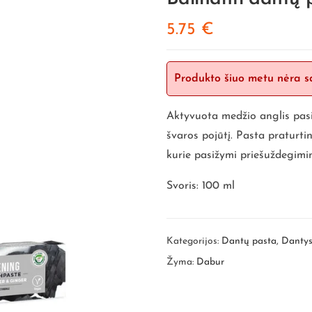
5.75
€
Produkto šiuo metu nėra s
Aktyvuota medžio anglis pasi
švaros pojūtį. Pasta praturtin
kurie pasižymi priešuždegimin
Svoris: 100 ml
Kategorijos:
Dantų pasta
,
Dantys
Žyma:
Dabur