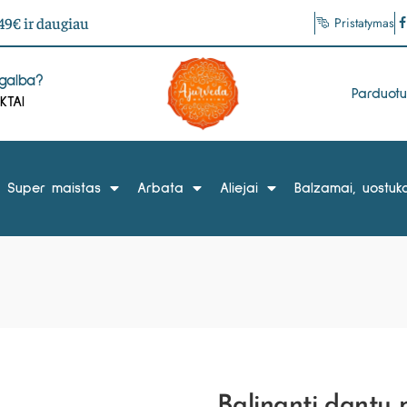
9€ ir daugiau
Pristatymas
agalba?
Parduot
KTAI
Super maistas
Arbata
Aliejai
Balzamai, uostuka
Balinanti dantų 