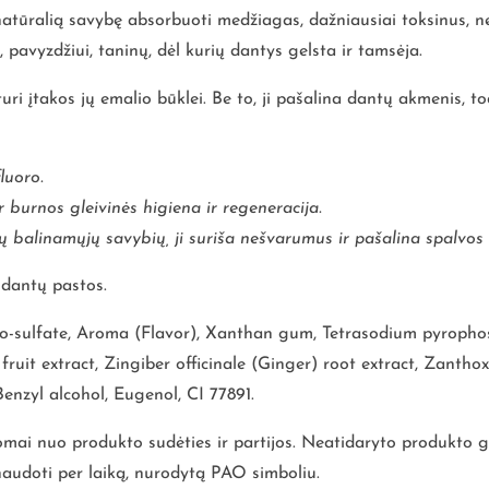
natūralią savybę absorbuoti medžiagas, dažniausiai toksinus, n
, pavyzdžiui, taninų, dėl kurių dantys gelsta ir tamsėja.
neturi įtakos jų emalio būklei. Be to, ji pašalina dantų akmenis,
luoro.
 burnos gleivinės higiena ir regeneracija.
balinamųjų savybių, ji suriša nešvarumus ir pašalina spalvos p
 dantų pastos.
oco-sulfate, Aroma (Flavor), Xanthan gum, Tetrasodium pyropho
ruit extract, Zingiber officinale (Ginger) root extract, Zantho
nzyl alcohol, Eugenol, CI 77891.
usomai nuo produkto sudėties ir partijos. Neatidaryto produkto
naudoti per laiką, nurodytą PAO simboliu.