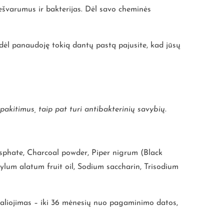
ešvarumus ir bakterijas. Dėl savo cheminės
 todėl panaudoję tokią dantų pastą pajusite, kad jūsų
akitimus, taip pat turi antibakterinių savybių.
sphate, Charcoal powder, Piper nigrum (Black
xylum alatum fruit oil, Sodium saccharin, Trisodium
 galiojimas – iki 36 mėnesių nuo pagaminimo datos,