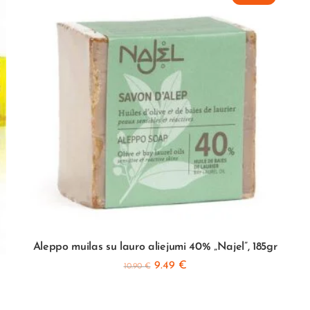
Aleppo muilas su lauro aliejumi 40% „Najel”, 185gr
9.49
€
10.90
€