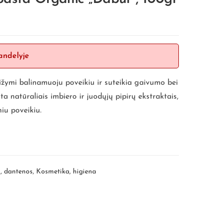
andelyje
žymi balinamuoju poveikiu ir suteikia gaivumo bei
ta natūraliais imbiero ir juodųjų pipirų ekstraktais,
iu poveikiu.
, dantenos
,
Kosmetika, higiena