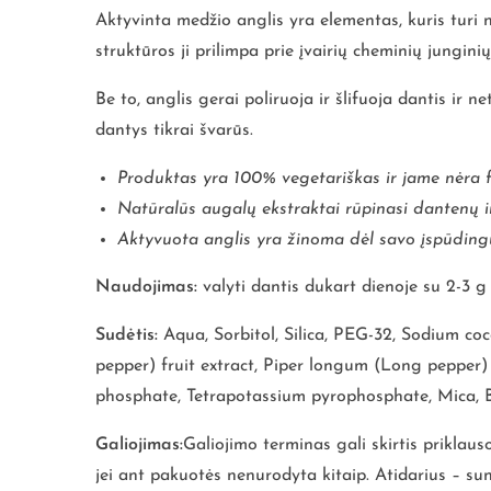
Aktyvinta medžio anglis yra elementas, kuris turi 
struktūros ji prilimpa prie įvairių cheminių junginių
Be to, anglis gerai poliruoja ir šlifuoja dantis ir 
dantys tikrai švarūs.
Produktas yra 100% vegetariškas ir jame nėra f
Natūralūs augalų ekstraktai rūpinasi dantenų ir
Aktyvuota anglis yra žinoma dėl savo įspūdingų 
Naudojimas:
valyti dantis dukart dienoje su 2-3 g
Sudėtis:
Aqua, Sorbitol, Silica, PEG-32, Sodium c
pepper) fruit extract, Piper longum (Long pepper) f
phosphate, Tetrapotassium pyrophosphate, Mica, Be
Galiojimas:
Galiojimo terminas gali skirtis prikla
jei ant pakuotės nenurodyta kitaip. Atidarius – su