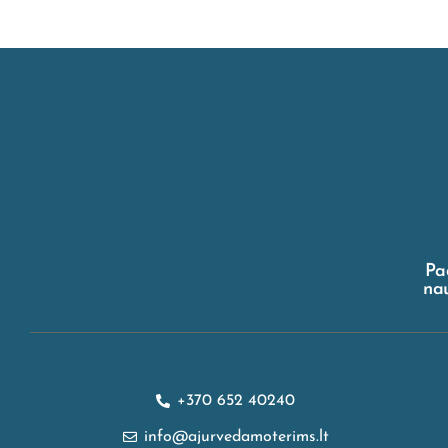
Pa
nau
+370 652 40240
info@ajurvedamoterims.lt