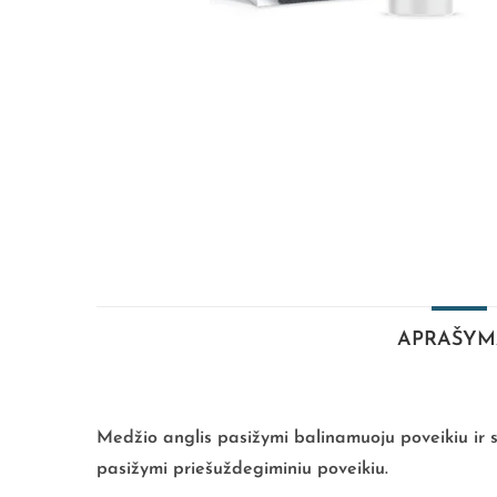
APRAŠYM
Medžio anglis pasižymi balinamuoju poveikiu ir su
pasižymi priešuždegiminiu poveikiu.