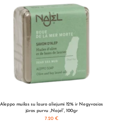
Aleppo muilas su lauro aliejumi 12% ir Negyvosios
Da
jūros purvu „Najel”, 100gr
7.20
€