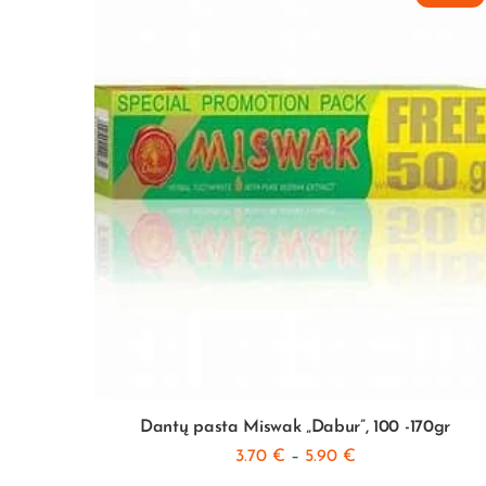
 ml
Dantų pasta Miswak „Dabur”, 100 -170gr
3.70
€
–
5.90
€