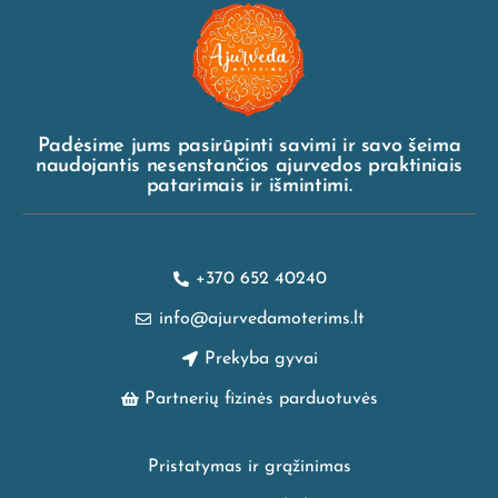
Padėsime jums pasirūpinti savimi ir savo šeima
naudojantis nesenstančios ajurvedos praktiniais
patarimais ir išmintimi.
+370 652 40240
info@ajurvedamoterims.lt
Prekyba gyvai
Partnerių fizinės parduotuvės
Pristatymas ir grąžinimas