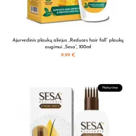
Ajurvedinis plaukų aliejus „Reduces hair fall” plaukų
augimui „Sesa”, 100ml
9.99
€
Neturime