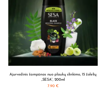
Ajurvedinis šampūnas nuo plaukų slinkimo, 15 žolelių
„SESA”, 200ml
7.90
€