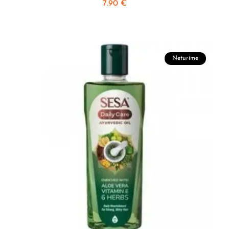
7.90
€
Neturime