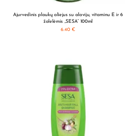
Ajurvedinis plaukų aliejus su alaviju, vitaminu E ir 6
žolelėmis „SESA” 100ml
6.40
€