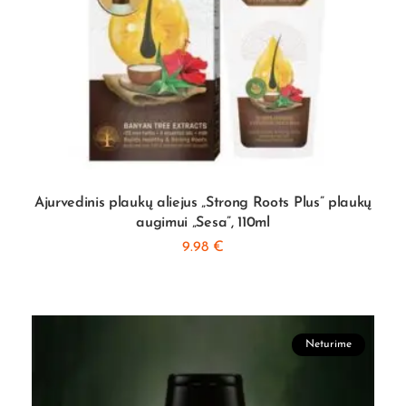
Ajurvedinis plaukų aliejus „Strong Roots Plus” plaukų
augimui „Sesa”, 110ml
9.98
€
Neturime