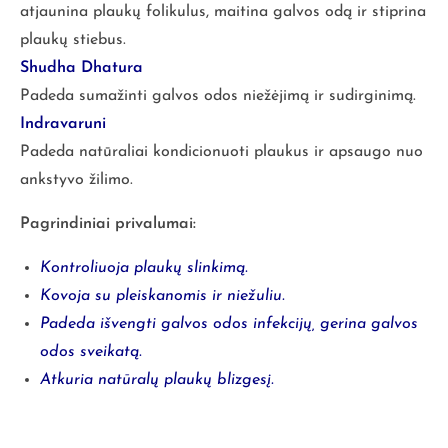
atjaunina plaukų folikulus, maitina galvos odą ir stiprina
plaukų stiebus.
Shudha Dhatura
Padeda sumažinti galvos odos niežėjimą ir sudirginimą.
Indravaruni
Padeda natūraliai kondicionuoti plaukus ir apsaugo nuo
ankstyvo žilimo.
Pagrindiniai privalumai:
Kontroliuoja plaukų slinkimą.
Kovoja su pleiskanomis ir niežuliu.
Padeda išvengti galvos odos infekcijų, gerina galvos
odos sveikatą.
Atkuria natūralų plaukų blizgesį.