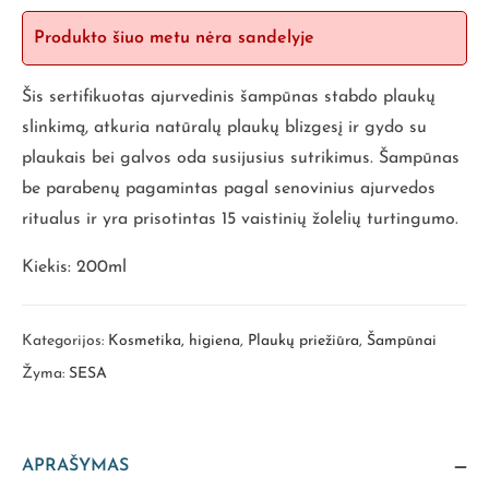
Produkto šiuo metu nėra sandelyje
Šis sertifikuotas ajurvedinis šampūnas stabdo plaukų
slinkimą, atkuria natūralų plaukų blizgesį ir gydo su
plaukais bei galvos oda susijusius sutrikimus. Šampūnas
be parabenų pagamintas pagal senovinius ajurvedos
ritualus ir yra prisotintas 15 vaistinių žolelių turtingumo.
Kiekis: 200ml
Kategorijos:
Kosmetika, higiena
,
Plaukų priežiūra
,
Šampūnai
Žyma:
SESA
APRAŠYMAS