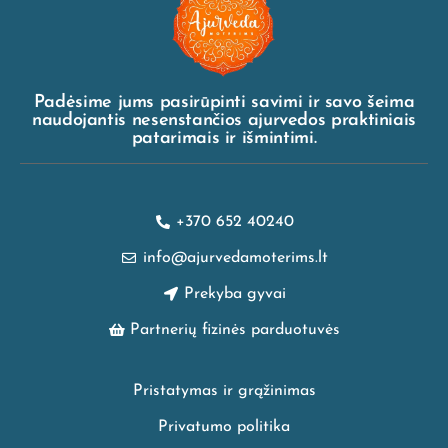
Padėsime jums pasirūpinti savimi ir savo šeima
naudojantis nesenstančios ajurvedos praktiniais
patarimais ir išmintimi.
+370 652 40240
info@ajurvedamoterims.lt
Prekyba gyvai
Partnerių fizinės parduotuvės
Pristatymas ir grąžinimas
Privatumo politika