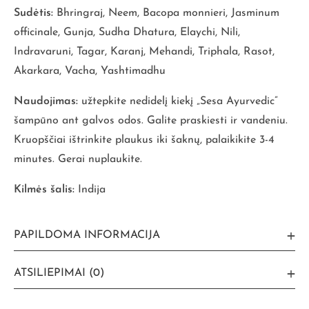
Sudėtis:
Bhringraj, Neem, Bacopa monnieri, Jasminum
officinale, Gunja, Sudha Dhatura, Elaychi, Nili,
Indravaruni, Tagar, Karanj, Mehandi, Triphala, Rasot,
Akarkara, Vacha, Yashtimadhu
Naudojimas:
užtepkite nedidelį kiekį „Sesa Ayurvedic”
šampūno ant galvos odos. Galite praskiesti ir vandeniu.
Kruopščiai ištrinkite plaukus iki šaknų, palaikikite 3-4
minutes. Gerai nuplaukite.
Kilmės šalis:
Indija
PAPILDOMA INFORMACIJA
ATSILIEPIMAI (0)