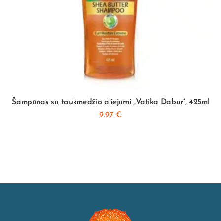
Šampūnas su taukmedžio aliejumi „Vatika Dabur”, 425ml
9.97
€