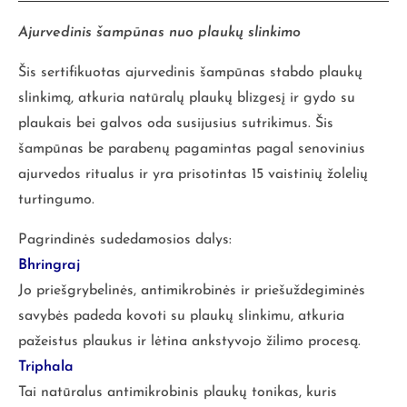
Ajurvedinis šampūnas nuo plaukų slinkimo
Šis sertifikuotas ajurvedinis šampūnas stabdo plaukų
slinkimą, atkuria natūralų plaukų blizgesį ir gydo su
plaukais bei galvos oda susijusius sutrikimus. Šis
šampūnas be parabenų pagamintas pagal senovinius
ajurvedos ritualus ir yra prisotintas 15 vaistinių žolelių
turtingumo.
Pagrindinės sudedamosios dalys:
Bhringraj
Jo priešgrybelinės, antimikrobinės ir priešuždegiminės
savybės padeda kovoti su plaukų slinkimu, atkuria
pažeistus plaukus ir lėtina ankstyvojo žilimo procesą.
Triphala
Tai natūralus antimikrobinis plaukų tonikas, kuris