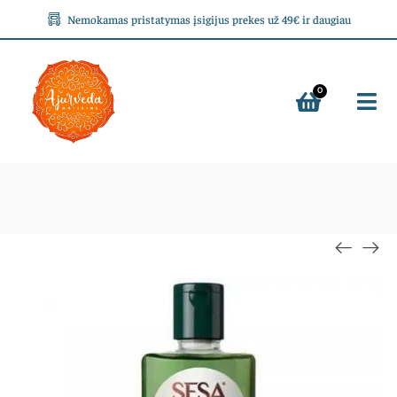
Nemokamas pristatymas įsigijus prekes už 49€ ir daugiau
0