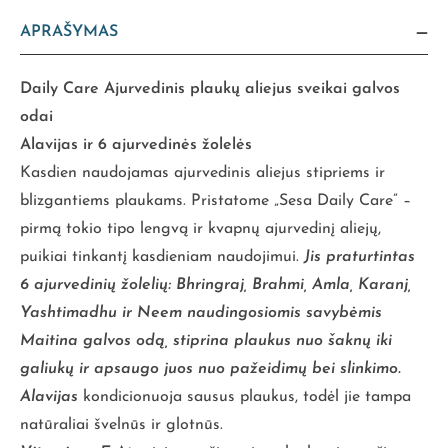
APRAŠYMAS
Daily Care Ajurvedinis plaukų aliejus sveikai galvos
odai
Alavijas ir 6 ajurvedinės žolelės
Kasdien naudojamas ajurvedinis aliejus stipriems ir
blizgantiems plaukams. Pristatome „Sesa Daily Care” –
pirmą tokio tipo lengvą ir kvapnų ajurvedinį aliejų,
puikiai tinkantį kasdieniam naudojimui.
Jis praturtintas
6 ajurvedinių žolelių: Bhringraj, Brahmi, Amla, Karanj,
Yashtimadhu ir Neem naudingosiomis savybėmis
Maitina galvos odą, stiprina plaukus nuo šaknų iki
galiukų ir apsaugo juos nuo pažeidimų bei slinkimo.
Alavijas
kondicionuoja sausus plaukus, todėl jie tampa
natūraliai švelnūs ir glotnūs.