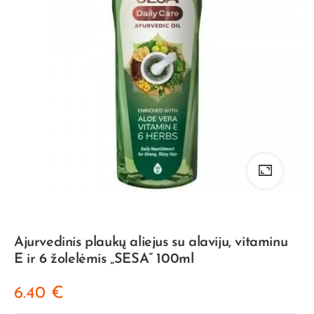
Ajurvedinis plaukų aliejus su alaviju, vitaminu
E ir 6 žolelėmis „SESA” 100ml
6.40
€