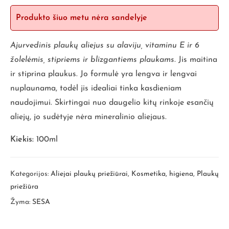
Produkto šiuo metu nėra sandelyje
Ajurvedinis plaukų aliejus su alaviju, vitaminu E ir 6
žolelėmis, stipriems ir blizgantiems plaukams.
Jis maitina
ir stiprina plaukus. Jo formulė yra lengva ir lengvai
nuplaunama, todėl jis idealiai tinka kasdieniam
naudojimui. Skirtingai nuo daugelio kitų rinkoje esančių
aliejų, jo sudėtyje nėra mineralinio aliejaus.
Kiekis:
100ml
Kategorijos:
Aliejai plaukų priežiūrai
,
Kosmetika, higiena
,
Plaukų
priežiūra
Žyma:
SESA