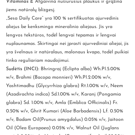
Vitaminas E
Atgaivina nušiurusius plaukus ir grąžina
jiems natūralų blizgesį.
„Sesa Daily Care” yra 100 % sertifikuotas ajurvedinis
aliejus be kenksmingo mineralinio aliejaus. Jis yra
lengvos tekstūros, todėl lengvai tepamas ir lengvai
nuplaunamas. Skirtingai nei įprasti ajurvediniai aliejai, jis
yra švelnaus ir natūralaus, malonaus kvapo, todėl puikiai
tinka reguliariam naudojimui.
Sudėtis (INCI):
Bhringraj (Eclipta alba) Wh.PI.5.00%
w/v, Brahmi (Bacopa monnieri) Wh.PI.2.00% w/v,
Yashtimadhu (Glycyrrhiza glabra) Rt.1.00% w/v, Neem
(Azadirachta indica) Sd.1.00% w/v, Karanj (Pongamia
glabra) Sd. 1.00% w/v, Amla (Emblica Officinalis) Fr.
0.50% w/v, Ghrit Kumari (Aloe Barbadensis) Lf. 0.50%
w/v, Badam Oil(Prunus amygdalus) 0.05% v/v, Jaitoon
Oil (Olea Europaea) 0.05% v/v, Walnut Oil (Juglans