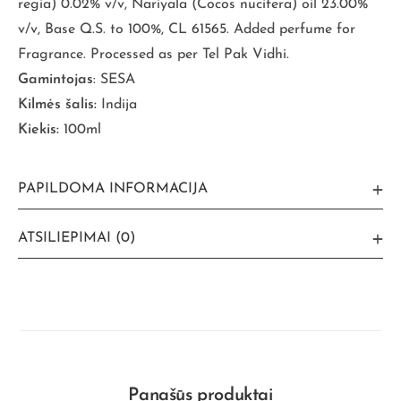
regia) 0.02% v/v, Nariyala (Cocos nucifera) oil 23.00%
v/v, Base Q.S. to 100%, CL 61565. Added perfume for
Fragrance. Processed as per Tel Pak Vidhi.
Gamintojas
: SESA
Kilmės šalis:
Indija
Kiekis:
100ml
PAPILDOMA INFORMACIJA
ATSILIEPIMAI (0)
Panašūs produktai