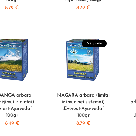
8.79
€
8.79
€
Neturime
DANGA arbata
NAGARA arbata (limfai
nėjimui ir dietai)
ir imuninei sistemai)
ar
erest-Ajurveda”,
„Everest-Ayurveda”,
100gr
100gr
„
8.49
€
8.79
€