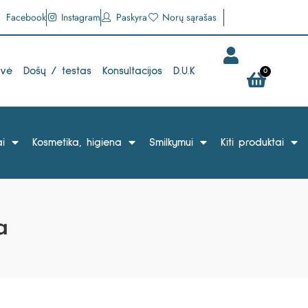
Facebook
Instagram
Paskyra
Norų sąrašas
uvė
Došų / testas
Konsultacijos
D.U.K
0
i
Kosmetika, higiena
Smilkymui
Kiti produktai
a