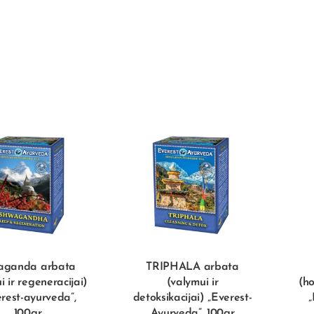
aganda arbata
TRIPHALA arbata
i ir regeneracijai)
(valymui ir
(h
rest-ayurveda”,
detoksikacijai) „Everest-
„
100gr
Ayurveda”, 100gr