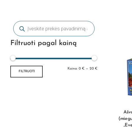
Filtruoti pagal kainą
Kaina:
0 €
—
20 €
FILTRUOTI
Ašv
(miegu
„Eve