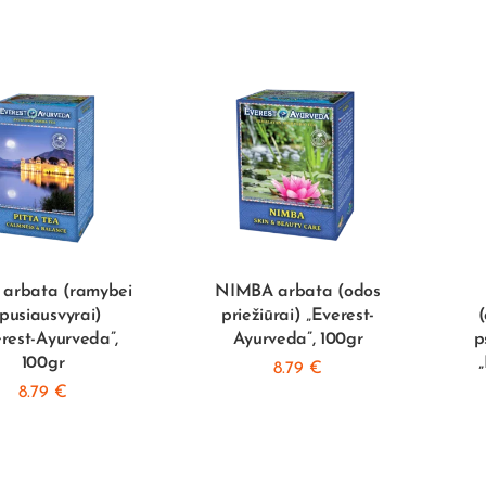
 arbata (ramybei
NIMBA arbata (odos
 pusiausvyrai)
priežiūrai) „Everest-
(
rest-Ayurveda”,
Ayurveda”, 100gr
p
100gr
8.79
€
8.79
€