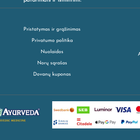
patarimais ir išmintimi.
Pristatymas ir grąžinimas
Privatumo politika
Nuolaidos
Norų sąrašas
Dovanų kuponas