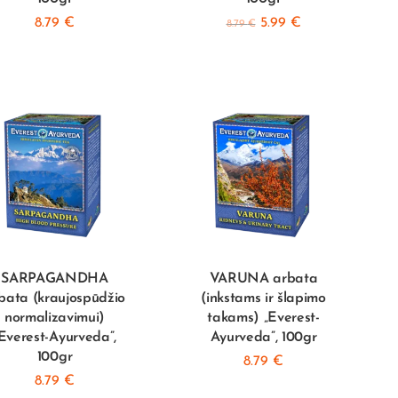
8.79
€
5.99
€
8.79
€
SARPAGANDHA
VARUNA arbata
bata (kraujospūdžio
(inkstams ir šlapimo
normalizavimui)
takams) „Everest-
Everest-Ayurveda”,
Ayurveda”, 100gr
100gr
8.79
€
8.79
€