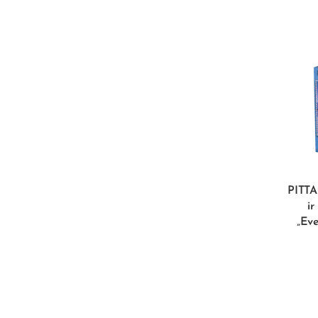
PITTA
ir
„Eve