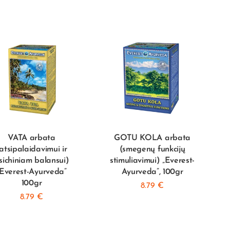
VATA arbata
GOTU KOLA arbata
atsipalaidavimui ir
(smegenų funkcijų
sichiniam balansui)
stimuliavimui) „Everest-
„Everest-Ayurveda”
Ayurveda”, 100gr
100gr
8.79
€
8.79
€