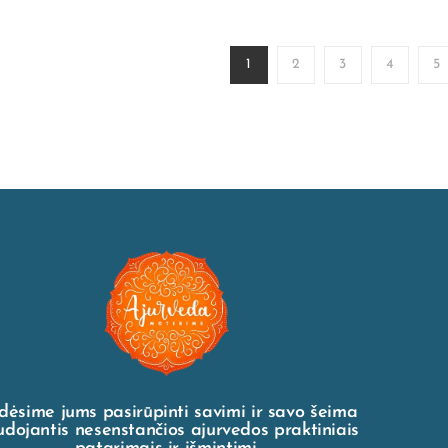
1
2
3
4
5
dėsime jums pasirūpinti savimi ir savo šeima
dojantis nesenstančios ajurvedos praktiniais