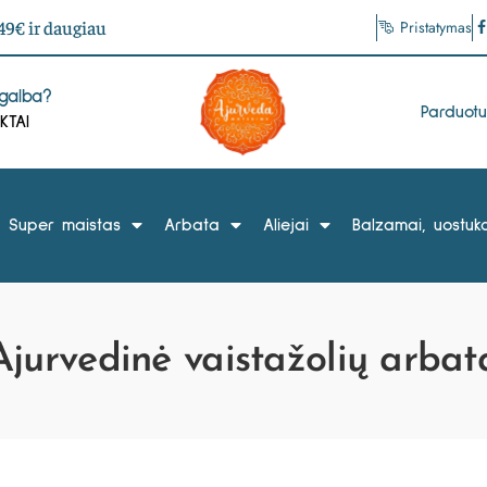
9€ ir daugiau
Pristatymas
agalba?
Parduot
KTAI
Super maistas
Arbata
Aliejai
Balzamai, uostuka
Ajurvedinė vaistažolių arbat