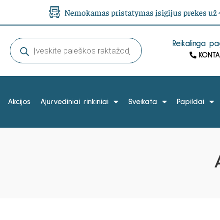
Nemokamas pristatymas įsigijus prekes už 4
Reikalinga p
KONTA
Akcijos
Ajurvediniai rinkiniai
Sveikata
Papildai