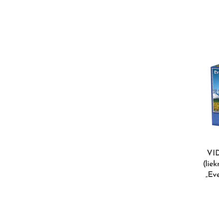
VI
(liek
„Ev