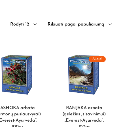
Rodyti 12
Rikiuoti pagal populiarumą
Akcija!
ASHOKA arbata
RANJAKA arbata
ormonų pusiausvyrai)
(geležies įsisavinimui)
Everest-Ayurveda”,
„Everest-Ayurveda”,
100gr
100gr