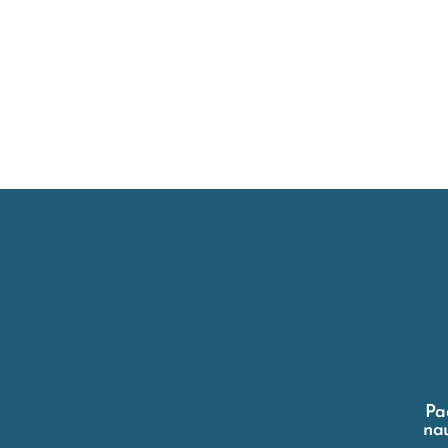
Pa
nau