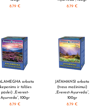
8.79
€
8.79
€
ALAMEGHA arbata
JATAMANSI arbata
(kepenims ir tūlžies
(treso mažinimui)
pūslei) „Everest-
„Everest-Ayurveda”,
Ayurveda”, 100gr
100gr
8.79
€
8.79
€