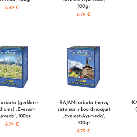
100gr
8.49
€
8.79
€
arbata (gerklei ir
RAJANI arbata (nervų
K
chams) „Everest-
sistemai ir koordinacijai)
urveda”, 100gr
„Everest-Ayurveda”,
100gr
8.79
€
8.79
€