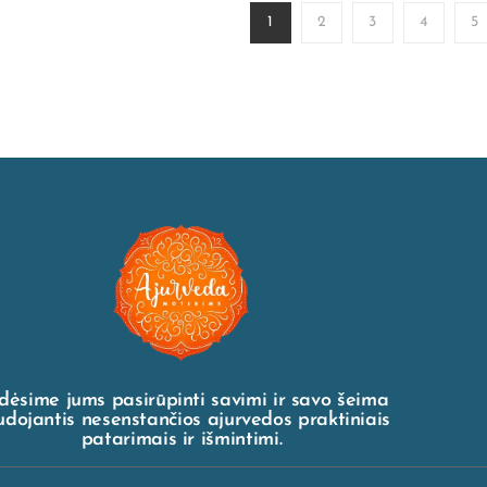
1
2
3
4
5
dėsime jums pasirūpinti savimi ir savo šeima
dojantis nesenstančios ajurvedos praktiniais
patarimais ir išmintimi.