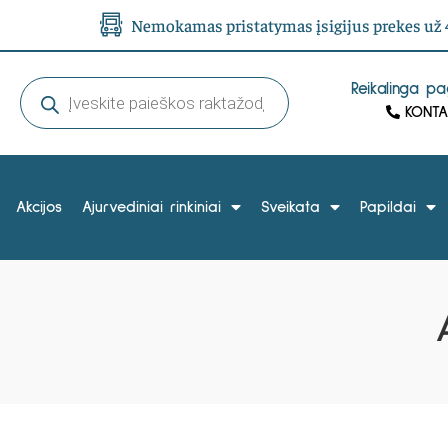
Nemokamas pristatymas įsigijus prekes už 4
Reikalinga p
KONTA
Akcijos
Ajurvediniai rinkiniai
Sveikata
Papildai