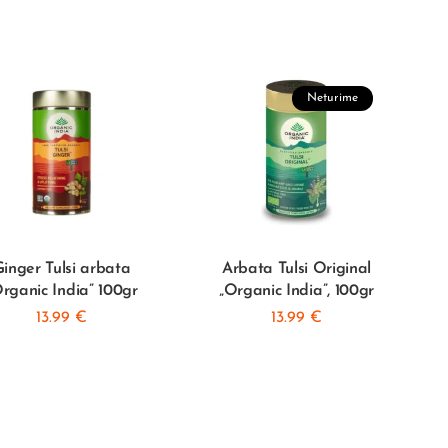
Neturime
inger Tulsi arbata
Arbata Tulsi Original
rganic India” 100gr
„Organic India”, 100gr
13.99
€
13.99
€