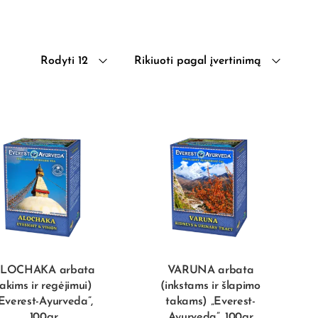
Rodyti 12
Rikiuoti pagal įvertinimą
LOCHAKA arbata
VARUNA arbata
(akims ir regėjimui)
(inkstams ir šlapimo
Everest-Ayurveda”,
takams) „Everest-
100gr
Ayurveda”, 100gr