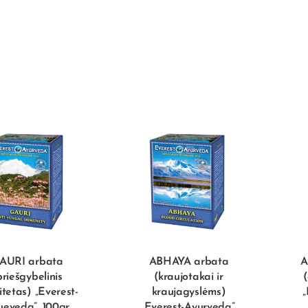
AURI arbata
ABHAYA arbata
A
priešgybelinis
(kraujotakai ir
itetas) „Everest-
kraujagyslėms)
„
ueveda”, 100gr
„Everest-Ayurveda”,