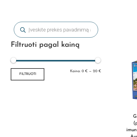
Filtruoti pagal kainą
Kaina:
0 €
—
20 €
FILTRUOTI
G
(
imun
Ay