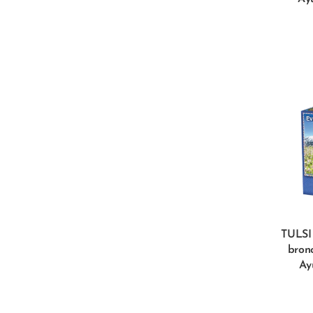
TULSI 
bron
Ay