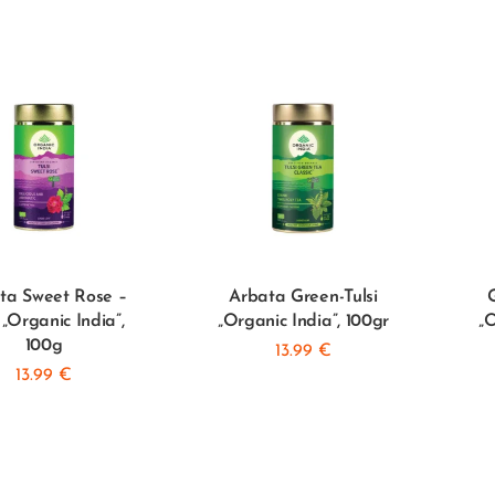
ta Sweet Rose –
Arbata Green-Tulsi
G
 „Organic India”,
„Organic India”, 100gr
„O
100g
13.99
€
13.99
€