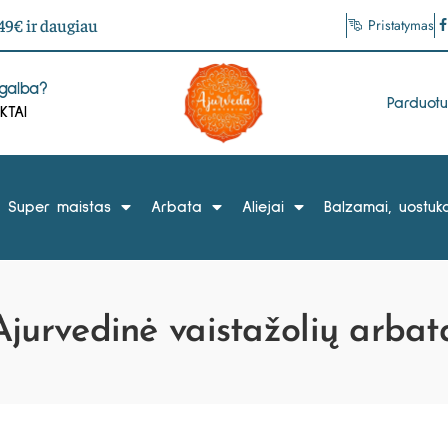
9€ ir daugiau
Pristatymas
agalba?
Parduot
KTAI
Super maistas
Arbata
Aliejai
Balzamai, uostuka
Ajurvedinė vaistažolių arbat