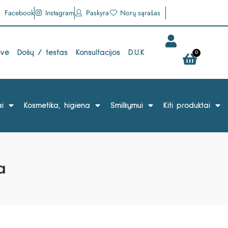
Facebook
Instagram
Paskyra
Norų sąrašas
uvė
Došų / testas
Konsultacijos
D.U.K
0
i
Kosmetika, higiena
Smilkymui
Kiti produktai
a