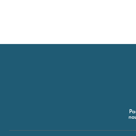
Pa
nau