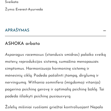
Sveikata
Žyma:
Everest-Ayurveda
APRAŠYMAS
ASHOKA arbata
Asparagus racemosus
(standusis smidras) palaiko sveiką
moterų reprodukcijos sistemą, sumažina menopauzės
simptomus. Harmonizuoja hormoninę sistemą ir
mėnesinių ciklą. Padeda pašalinti įtampą, dirglumą ir
nervingumą.
Withania somnifera (
migdomoji vitanija)
pagerina psichinę gerovę ir optimalią psichinę būklę. Tai
padeda išlaikyti psichinę pusiausvyrą.
Žolelių mišiniai ruošiami griežtai kontroliuojant Nepalo