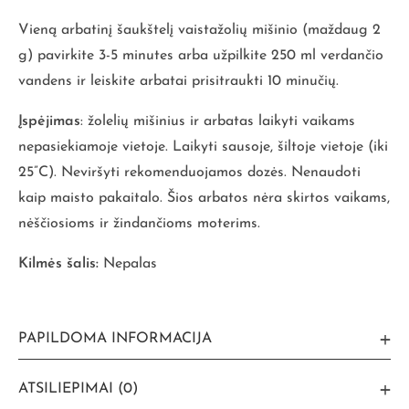
Vieną arbatinį šaukštelį vaistažolių mišinio (maždaug 2
g) pavirkite 3-5 minutes arba užpilkite 250 ml verdančio
vandens ir leiskite arbatai prisitraukti 10 minučių.
Įspėjimas
: žolelių mišinius ir arbatas laikyti vaikams
nepasiekiamoje vietoje. Laikyti sausoje, šiltoje vietoje (iki
25”C). Neviršyti rekomenduojamos dozės. Nenaudoti
kaip maisto pakaitalo. Šios arbatos nėra skirtos vaikams,
nėščiosioms ir žindančioms moterims.
Kilmės šalis:
Nepalas
PAPILDOMA INFORMACIJA
ATSILIEPIMAI (0)