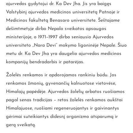
ajurvedos gydytojui dr. Ka Dev Jha. Jis yra baigęs
Valstybinį ajurvedos medicinos universitetą Patnoje ir
Medicinos fakultetą Benasaro universitete. Šeštajame
dešimtmetyje dirbo Nepalo sveikatos apsaugos
ministerijoje, o 1971–1997 dirbo seniausio Ajurvedos
universiteto „Nara Devi“ mokymo ligoninėje Nepale. Šiuo
metu dr. Ka Dev Jha yra daugelio ajurvedos medicinos
kompanijų bendradarbis ir patarėjas.
Žolelės renkamos ir apdorojamos rankiniu būdu. Jos
renkamos žmonių, gyvenančių kalnuotose vietovėse,
Himalajų papėdėje. Ajurvedos žolelių arbatos ruošiamos
pagal senas tradicijas – retos žolelės renkamos aukštai
Himalajuose, ruošiami regeneruojantys ir gaivinantys
gėrimai suteikiantys didesnį organizmo atsparumą ir
gerą sveikatą.