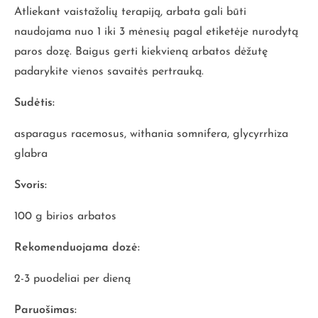
Atliekant vaistažolių terapiją, arbata gali būti
naudojama nuo 1 iki 3 mėnesių pagal etiketėje nurodytą
paros dozę. Baigus gerti kiekvieną arbatos dėžutę
padarykite vienos savaitės pertrauką.
Sudėtis:
asparagus racemosus, withania somnifera, glycyrrhiza
glabra
Svoris:
100 g birios arbatos
Rekomenduojama dozė:
2-3 puodeliai per dieną
Paruošimas: