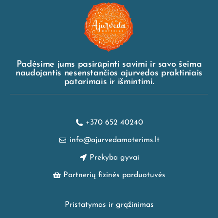
Padėsime jums pasirūpinti savimi ir savo šeima
naudojantis nesenstančios ajurvedos praktiniais
patarimais ir išmintimi.
+370 652 40240
info@ajurvedamoterims.lt
Prekyba gyvai
Partnerių fizinės parduotuvės
Pristatymas ir grąžinimas