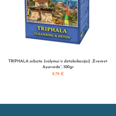
TRIPHALA arbata (valymui ir detoksikacijai) „Everest-
Ayurveda”, 100gr
8.79
€