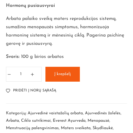
Hormonų pusiausvyrai
Arbata palaiko sveiką moters reprodukcijos sistemą,
sumažina menopauzės simptomus, harmonizuoja
hormoninę sistemą ir mėnesinių ciklą. Pagerina psichinę
gerovę ir pusiausvyrą.
Svoris:
100 g birios arbatos
Į krepšelį
PRIDĖTI Į NORŲ SĄRAŠĄ
Kategorijų:
Ajurvedinė vaistažolių arbata
,
Ajurvedinės žolelės
,
Arbata
,
Ciklo sutrikimai
,
Everest Ayurveda
,
Menopauzė
,
Menstruacijų palengvinimas
,
Moters sveikata
,
Skydliaukė
,