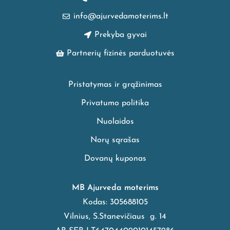
info@ajurvedamoterims.lt
Prekyba gyvai
Partnerių fizinės parduotuvės
Pristatymas ir grąžinimas
Privatumo politika
Nuolaidos
Norų sąrašas
Dovanų kuponas
MB Ajurveda moterims
Kodas: 305688105
Vilnius, S.Stanevičiaus g. 14