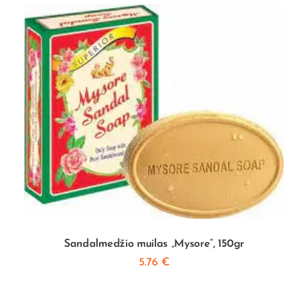
Sandalmedžio muilas „Mysore”, 150gr
5.76
€