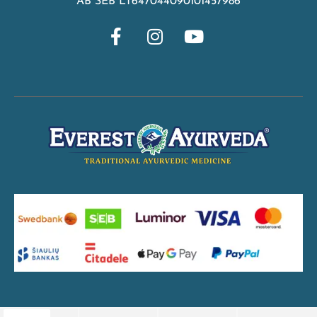
AB SEB LT647044090101457986