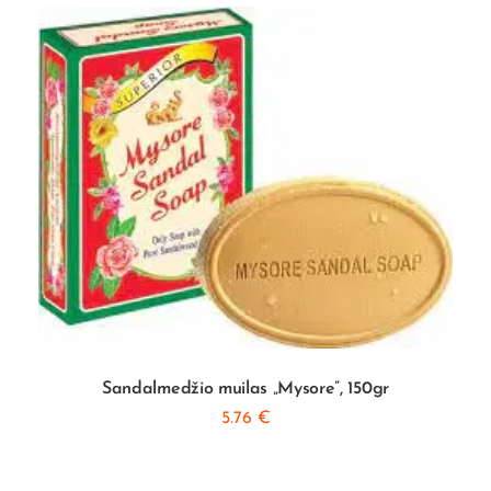
Sandalmedžio muilas „Mysore”, 150gr
5.76
€