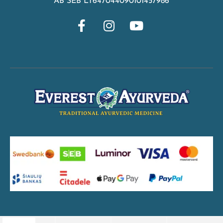
AB SEB LT647044090101457986