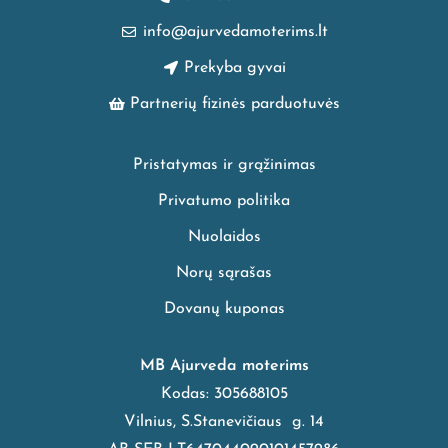
info@ajurvedamoterims.lt
Prekyba gyvai
Partnerių fizinės parduotuvės
Pristatymas ir grąžinimas
Privatumo politika
Nuolaidos
Norų sąrašas
Dovanų kuponas
MB Ajurveda moterims
Kodas: 305688105
Vilnius, S.Stanevičiaus g. 14