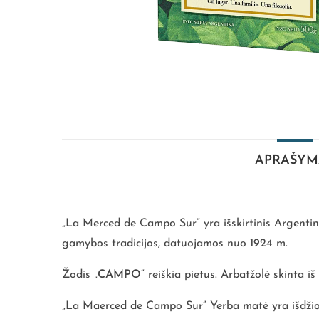
APRAŠYM
„La Merced de Campo Sur“ yra išskirtinis Argentin
gamybos tradicijos, datuojamos nuo 1924 m.
Žodis „
CAMPO
“ reiškia pietus. Arbatžolė skinta 
„La Maerced de Campo Sur” Yerba matė yra išdžiovi