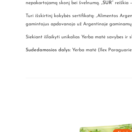
nepakartojamą skonį bei švelnumą.
„SUR“
reiškia 
Turi išskirtinį kokybės sertifikatą: „Alimentos Arg
gamintojus apdovanojo už Argentinoje gaminamų p
Siekiant išlaikyti unikalias Yerba matė savybes ir
Sudedamosios dalys:
Yerba matė (Ilex Paraguarie