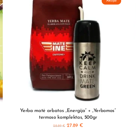
Akcija!
Yerba matė arbatos „Energija” + „Yerbomos”
termoso komplektas, 500gr
27.89
€
28.89
€