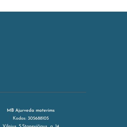
MB Ajurveda moterims
Kodas: 305688105
Vilnius, S.Stanevičiaus g. 14