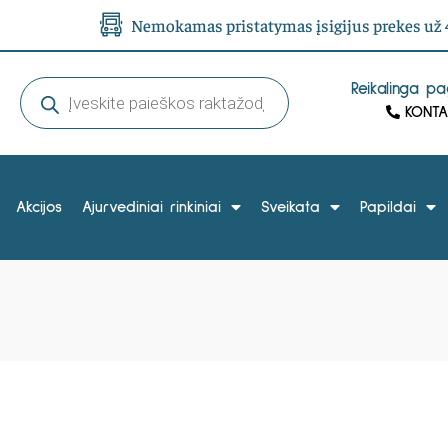
Nemokamas pristatymas įsigijus prekes už 4
Reikalinga p
KONTA
Akcijos
Ajurvediniai rinkiniai
Sveikata
Papildai