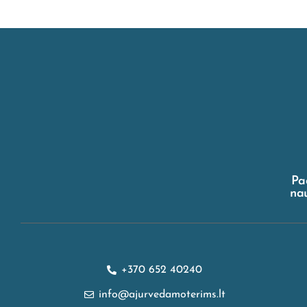
Pa
nau
+370 652 40240
info@ajurvedamoterims.lt