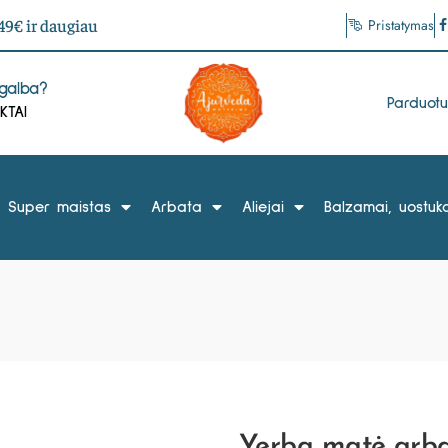
9€ ir daugiau
Pristatymas
agalba?
Parduot
KTAI
Super maistas
Arbata
Aliejai
Balzamai, uostuka
Yerba matė arb