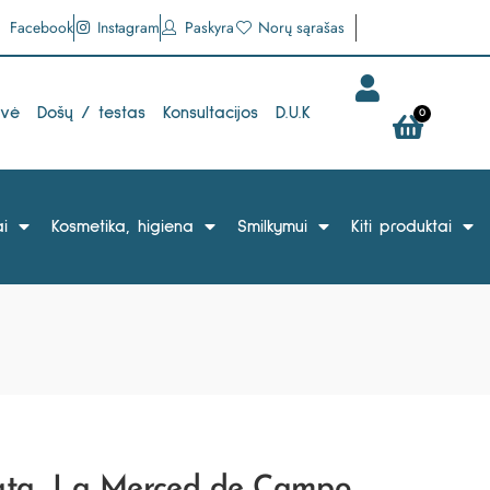
Facebook
Instagram
Paskyra
Norų sąrašas
uvė
Došų / testas
Konsultacijos
D.U.K
0
i
Kosmetika, higiena
Smilkymui
Kiti produktai
ata „La Merced de Campo