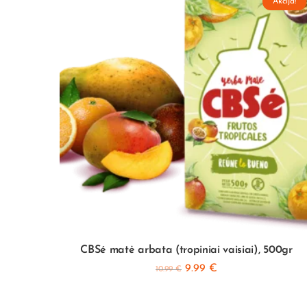
Akcija!
Akcija!
 500gr
CBSé matė arbata (tropiniai vaisiai), 500gr
9.99
€
10.99
€