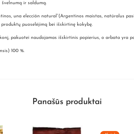
– švelnumą ir saldumą.
entinos, una elección natural“(Argentinos maistas, natūralus pa
roduktų puoselėjimą bei išskirtinę kokybę.
 skonį, pakuotei naudojamas išskirtinis popierius, o arbata yra 
nsis) 100 %.
Panašūs produktai