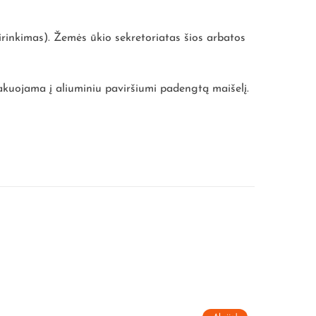
sirinkimas). Žemės ūkio sekretoriatas šios arbatos
pakuojama į aliuminiu paviršiumi padengtą maišelį.