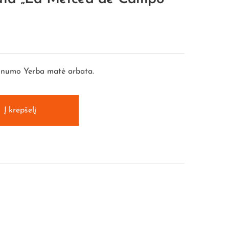
lnumo Yerba matė arbata.
Į krepšelį