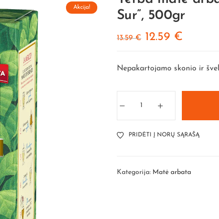
Akcija!
Sur”, 500gr
12.59
€
13.59
€
Nepakartojamo skonio ir šve
PRIDĖTI Į NORŲ SĄRAŠĄ
Kategorija:
Matė arbata