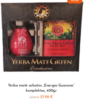
Akcija!
Yerba matė arbatos „Energia Guarana“
CBSé 
komplektas, 400gr
27.98
€
28.98
€