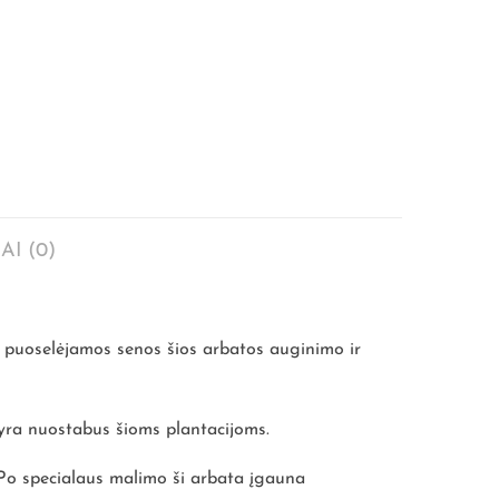
AI (0)
e puoselėjamos senos šios arbatos auginimo ir
s yra nuostabus šioms plantacijoms.
 Po specialaus malimo ši arbata įgauna