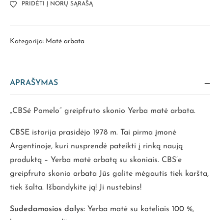
PRIDĖTI Į NORŲ SĄRAŠĄ
Kategorija:
Matė arbata
APRAŠYMAS
„CBSé Pomelo” greipfruto skonio Yerba matė arbata.
CBSE istorija prasidėjo 1978 m. Tai pirma įmonė
Argentinoje, kuri nusprendė pateikti į rinką naują
produktą – Yerba matė arbatą su skoniais. CBS’e
greipfruto skonio arbata Jūs galite mėgautis tiek karšta,
tiek šalta. Išbandykite ją! Ji nustebins!
Sudedamosios dalys:
Yerba matė su koteliais 100 %,