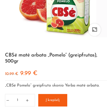
CBSé matė arbata „Pomelo” (greipfrutas),
500gr
9.99
€
10.99
€
„CBSé Pomelo” greipfruto skonio Yerba matė arbata.
Į krepšelį