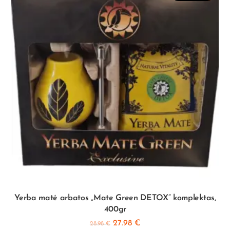
Yerba matė arbatos „Mate Green DETOX” komplektas,
400gr
27.98
€
28.98
€