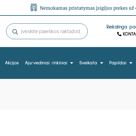
Nemokamas pristatymas įsigijus prekes už 4
Reikalinga p
KONTA
Akcijos
Ajurvediniai rinkiniai
Sveikata
Papildai