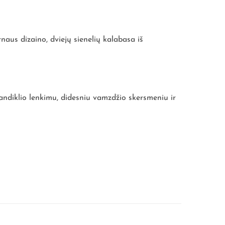
us dizaino, dviejų sienelių kalabasa iš
kandiklio lenkimu, didesniu vamzdžio skersmeniu ir