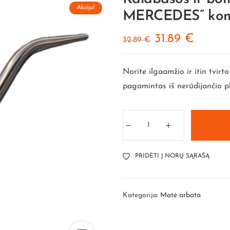
Akcija!
MERCEDES” kom
31.89
€
32.89
€
Norite ilgaamžio ir itin tvi
pagamintas iš nerūdijančio p
PRIDĖTI Į NORŲ SĄRAŠĄ
Kategorija:
Matė arbata