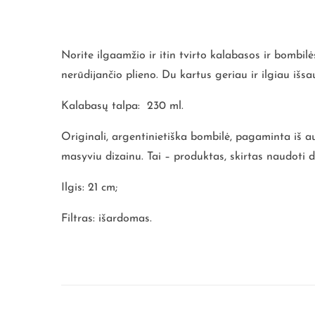
Norite ilgaamžio ir itin tvirto kalabasos ir bom
nerūdijančio plieno. Du kartus geriau ir ilgiau i
Kalabasų talpa: 230 ml.
Originali, argentinietiška bombilė, pagaminta iš au
masyviu dizainu. Tai – produktas, skirtas naudoti 
Ilgis: 21 cm;
Filtras: išardomas.