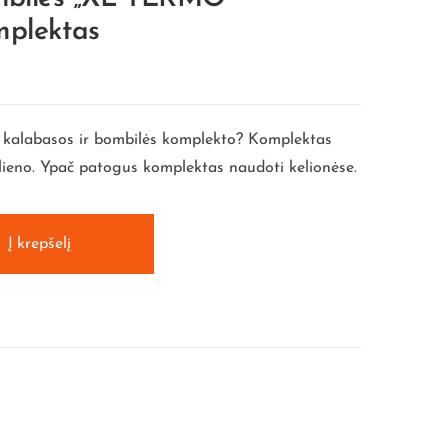
plektas
rto kalabasos ir bombilės komplekto? Komplektas
lieno. Ypač patogus komplektas naudoti kelionėse.
Į krepšelį