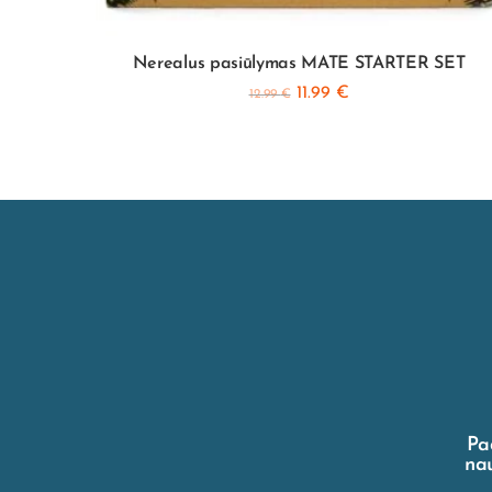
400gr +
Nerealus pasiūlymas MATE STARTER SET
11.99
€
12.99
€
Pa
nau