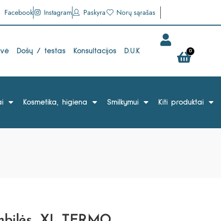
Facebook
Instagram
Paskyra
Norų sąrašas
uvė
Došų / testas
Konsultacijos
D.U.K
0
i
Kosmetika, higiena
Smilkymui
Kiti produktai
ombilės „XL TERMO