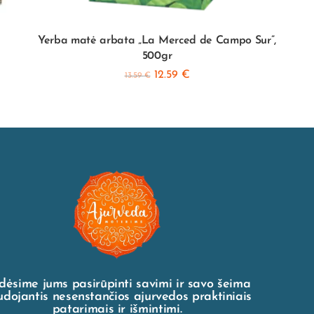
Yerba matė arbata „La Merced de Campo Sur”,
500gr
12.59
€
13.59
€
dėsime jums pasirūpinti savimi ir savo šeima
dojantis nesenstančios ajurvedos praktiniais
patarimais ir išmintimi.