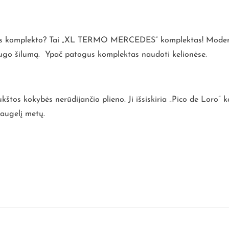
bilės komplekto? Tai „XL TERMO MERCEDES” komplektas! Moderna
šsaugo šilumą. Ypač patogus komplektas naudoti kelionėse.
kštos kokybės nerūdijančio plieno. Ji išsiskiria „Pico de Loro” 
daugelį metų.