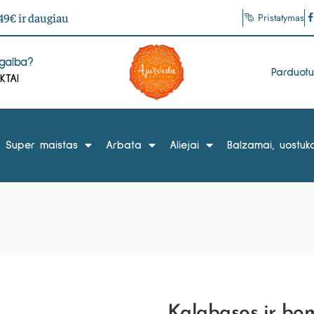
9€ ir daugiau
Pristatymas
agalba?
Parduot
KTAI
Super maistas
Arbata
Aliejai
Balzamai, uostuka
Kalabasos ir b