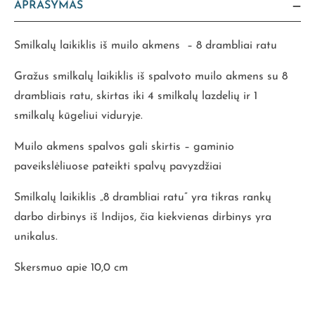
APRAŠYMAS
Smilkalų laikiklis iš muilo akmens – 8 drambliai ratu
Gražus smilkalų laikiklis iš spalvoto muilo akmens su 8
drambliais ratu, skirtas iki 4 smilkalų lazdelių ir 1
smilkalų kūgeliui viduryje.
Muilo akmens spalvos gali skirtis – gaminio
paveikslėliuose pateikti spalvų pavyzdžiai
Smilkalų laikiklis „8 drambliai ratu” yra tikras rankų
darbo dirbinys iš Indijos, čia kiekvienas dirbinys yra
unikalus.
Skersmuo apie 10,0 cm