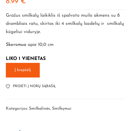
8.99
€
Gražus smilkalų laikiklis iš spalvoto muilo akmens su 8
drambliais ratu, skirtas iki 4 smilkalų lazdelių ir smilkalų
kūgeliui viduryje.
Skersmuo
apie 10,0 cm
LIKO 1 VIENETAS
Į krepšelį
PRIDĖTI Į NORŲ SĄRAŠĄ
Kategorijos:
Smilkalinės
,
Smilkymui