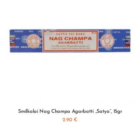
Smilkalai Nag Champa Agarbatti „Satya”, 15gr
2.90
€