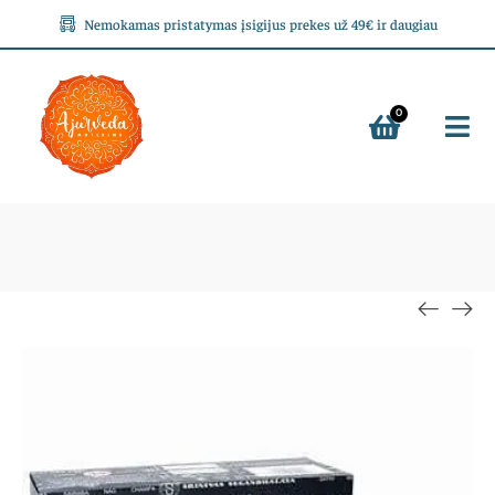
Nemokamas pristatymas įsigijus prekes už 49€ ir daugiau
0