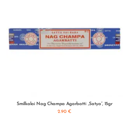
Smilkalai Nag Champa Agarbatti „Satya”, 15gr
2.90
€