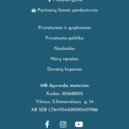
Prekyba gyvai
Partnerių fizinės parduotuvės
Pristatymas ir grąžinimas
Privatumo politika
Nuolaidos
Norų sąrašas
Dovanų kuponas
MB Ajurveda moterims
Kodas: 305688105
Vilnius, S.Stanevičiaus g. 14
AB SEB LT647044090101457986