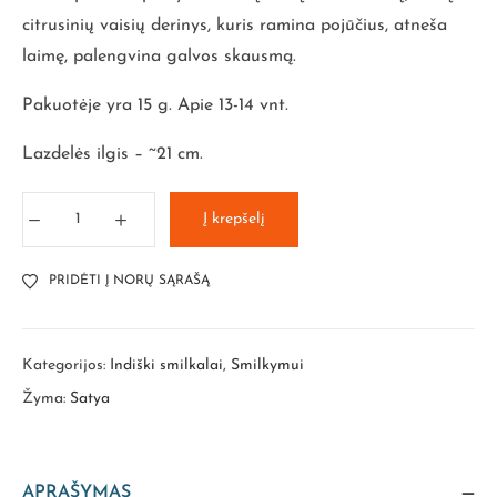
citrusinių vaisių derinys, kuris ramina pojūčius, atneša
laimę, palengvina galvos skausmą.
Pakuotėje yra 15 g. Apie 13-14 vnt.
Lazdelės ilgis – ~21 cm.
Į krepšelį
PRIDĖTI Į NORŲ SĄRAŠĄ
Kategorijos:
Indiški smilkalai
,
Smilkymui
Žyma:
Satya
APRAŠYMAS