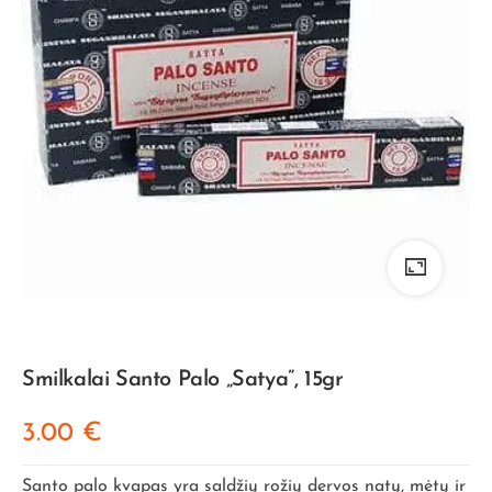
Smilkalai Santo Palo „Satya”, 15gr
3.00
€
Santo palo kvapas yra saldžių rožių dervos natų, mėtų ir