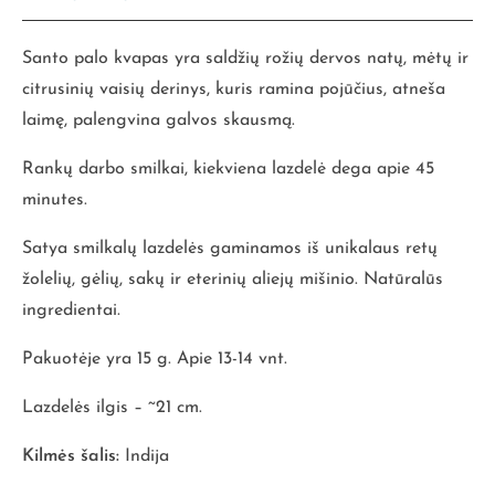
Santo palo kvapas yra saldžių rožių dervos natų, mėtų ir
citrusinių vaisių derinys, kuris ramina pojūčius, atneša
laimę, palengvina galvos skausmą.
Rankų darbo smilkai, kiekviena lazdelė dega apie 45
minutes.
Satya smilkalų lazdelės gaminamos iš unikalaus retų
žolelių, gėlių, sakų ir eterinių aliejų mišinio. Natūralūs
ingredientai.
Pakuotėje yra 15 g. Apie 13-14 vnt.
Lazdelės ilgis – ~21 cm.
Kilmės šalis:
Indija