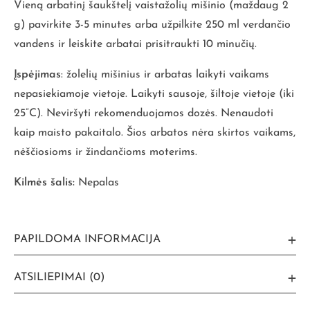
Vieną arbatinį šaukštelį vaistažolių mišinio (maždaug 2
g) pavirkite 3-5 minutes arba užpilkite 250 ml verdančio
vandens ir leiskite arbatai prisitraukti 10 minučių.
Įspėjimas
: žolelių mišinius ir arbatas laikyti vaikams
nepasiekiamoje vietoje. Laikyti sausoje, šiltoje vietoje (iki
25”C). Neviršyti rekomenduojamos dozės. Nenaudoti
kaip maisto pakaitalo. Šios arbatos nėra skirtos vaikams,
nėščiosioms ir žindančioms moterims.
Kilmės šalis:
Nepalas
PAPILDOMA INFORMACIJA
ATSILIEPIMAI (0)