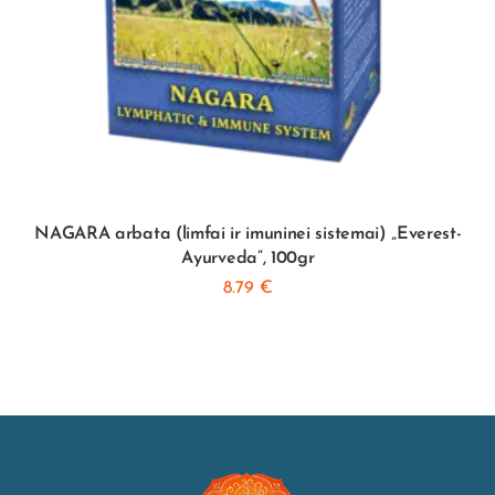
NAGARA arbata (limfai ir imuninei sistemai) „Everest-
Ayurveda”, 100gr
8.79
€