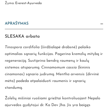
Žyma:
Everest-Ayurveda
APRAŠYMAS
SLESAKA arbata
Tinospora cordifolia
(širdžialapė drabsnė) palaiko
optimalias sąnarių funkcijas. Pagerina kremzlių mitybą ir
regeneraciją. Sustiprina bendrą raumenų ir kaulų
sistemos atsparumą.
Cinnamomum cassia
(kininis
cinamonas) sąnario judrumą.
Mentha arvensis
(dirvinė
mėta) padeda atpalaiduoti raumenis ir sąnarių
standumą.
Žolelių mišiniai ruošiami griežtai kontroliuojant Nepalo
ajurvedos gydytojui dr. Ka Dev Jha. Jis yra baigęs