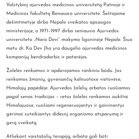
Valstybinį ajurvedos medicinos universitetą Patnoje ir
Medicinos fakultetą Benasaro universitete. Šeštajame
dešimtmetyje dirbo Nepalo sveikatos apsaugos
ministerijoje, o 1971–1997 dirbo seniausio Ajurvedos
universiteto „Nara Devi“ mokymo ligoninėje Nepale. Šiuo
metu dr. Ka Dev Jha yra daugelio ajurvedos medicinos
kompanijų bendradarbis ir patarėjas.
Žolelės renkamos ir apdorojamos rankiniu būdu. Jos
renkamos žmonių, gyvenančių kalnuotose vietovėse,
Himalajų papėdėje. Ajurvedos žolelių arbatos ruošiamos
pagal senas tradicijas – retos žolelės renkamos aukštai
Himalajuose, ruošiami regeneruojantys ir gaivinantys
gėrimai suteikiantys didesnį organizmo atsparumą ir
gerą sveikatą.
Atliekant vaistažolių terapiją, arbata gali būti