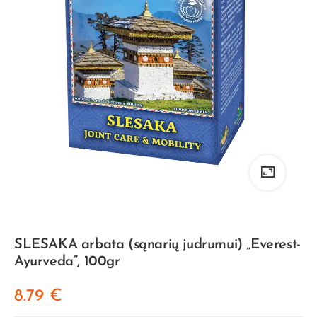
SLESAKA arbata (sąnarių judrumui) „Everest-
Ayurveda”, 100gr
8.79
€