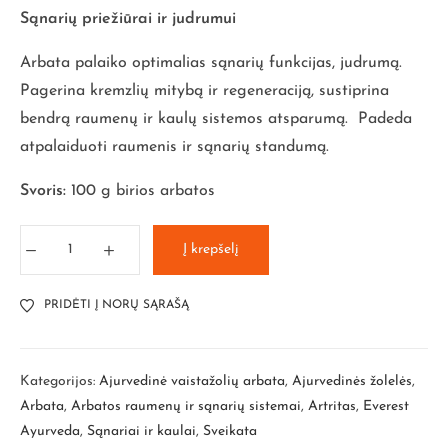
Sąnarių priežiūrai ir judrumui
Arbata palaiko optimalias sąnarių funkcijas, judrumą.
Pagerina kremzlių mitybą ir regeneraciją, sustiprina
bendrą raumenų ir kaulų sistemos atsparumą. Padeda
atpalaiduoti raumenis ir sąnarių standumą.
Svoris:
100 g birios arbatos
Į krepšelį
PRIDĖTI Į NORŲ SĄRAŠĄ
Kategorijos:
Ajurvedinė vaistažolių arbata
,
Ajurvedinės žolelės
,
Arbata
,
Arbatos raumenų ir sąnarių sistemai
,
Artritas
,
Everest
Ayurveda
,
Sąnariai ir kaulai
,
Sveikata