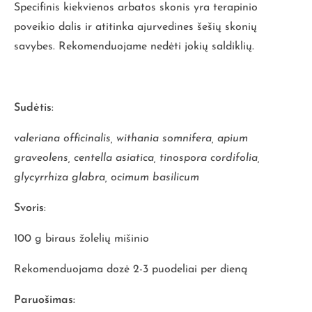
Specifinis kiekvienos arbatos skonis yra terapinio
poveikio dalis ir atitinka ajurvedines šešių skonių
savybes. Rekomenduojame nedėti jokių saldiklių.
Sudėtis
:
valeriana officinalis, withania somnifera, apium
graveolens, centella asiatica, tinospora cordifolia,
glycyrrhiza glabra, ocimum basilicum
Svoris
:
100 g biraus žolelių mišinio
Rekomenduojama dozė 2-3 puodeliai per dieną
Paruošimas: