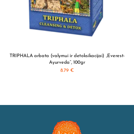
TRIPHALA arbata (valymui ir detoksikacijai) „Everest-
Ayurveda”, 100gr
8.79
€