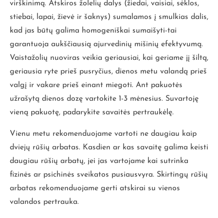
virškinimą. Atskiros žolelių dalys (žiedai, vaisiai, sėklos,
stiebai, lapai, žievė ir šaknys) sumalamos į smulkias dalis,
kad jas būtų galima homogeniškai sumaišyti-tai
garantuoja aukščiausią ajurvedinių mišinių efektyvumą.
Vaistažolių nuoviras veikia geriausiai, kai geriame jį šiltą,
geriausia ryte prieš pusryčius, dienos metu valandą prieš
valgį ir vakare prieš einant miegoti. Ant pakuotės
užrašytą dienos dozę vartokite 1-3 mėnesius. Suvartoję
vieną pakuotę, padarykite savaitės pertraukėlę.
Vienu metu rekomenduojame vartoti ne daugiau kaip
dviejų rūšių arbatas. Kasdien ar kas savaitę galima keisti
daugiau rūšių arbatų, jei jas vartojame kai sutrinka
fizinės ar psichinės sveikatos pusiausvyra. Skirtingų rūšių
arbatas rekomenduojame gerti atskirai su vienos
valandos pertrauka.