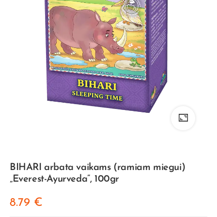
BIHARI arbata vaikams (ramiam miegui)
„Everest-Ayurveda”, 100gr
8.79
€