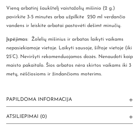
Vieną arbatinį šaukštelį vaistažolių mišinio (2 g.)
pavirkite 3-5 minutes arba užpilkite 250 ml verdančio
vandens ir leiskite arbatai pastovėti dešimt minučių.
Įspėjimas
: Žolelių mišinius ir arbatas laikyti vaikams
nepasiekiamoje vietoje. Laikyti sausoje, šiltoje vietoje (iki
25’C). Neviršyti rekomenduojamos dozės. Nenaudoti kaip
maisto pakaitalo. Šios arbatos nėra skirtos vaikams iki 3
metų, nėščiosioms ir žindančioms moterims.
PAPILDOMA INFORMACIJA
ATSILIEPIMAI (0)