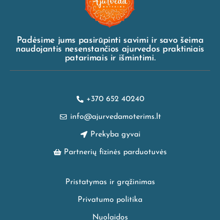
Padėsime jums pasirūpinti savimi ir savo šeima
naudojantis nesenstančios ajurvedos praktiniais
patarimais ir išmintimi.
+370 652 40240
info@ajurvedamoterims.lt
Prekyba gyvai
Partnerių fizinės parduotuvės
Pristatymas ir grąžinimas
Privatumo politika
Nuolaidos