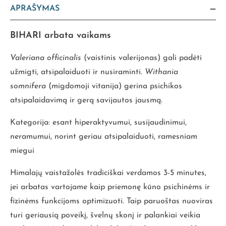
APRAŠYMAS
BIHARI arbata vaikams
Valeriana officinalis
(vaistinis valerijonas) gali padėti
užmigti, atsipalaiduoti ir nusiraminti.
Withania
somnifera
(migdomoji vitanija) gerina psichikos
atsipalaidavimą ir gerą savijautos jausmą.
Kategorija: esant hiperaktyvumui, susijaudinimui,
neramumui, norint geriau atsipalaiduoti, ramesniam
miegui
Himalajų vaistažolės tradiciškai verdamos 3-5 minutes,
jei arbatas vartojame kaip priemonę kūno psichinėms ir
fizinėms funkcijoms optimizuoti. Taip paruoštas nuoviras
turi geriausią poveikį, švelnų skonį ir palankiai veikia