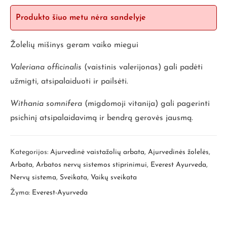
Produkto šiuo metu nėra sandelyje
Žolelių mišinys geram vaiko miegui
Valeriana officinalis
(vaistinis valerijonas) gali padėti
užmigti, atsipalaiduoti ir pailsėti.
Withania somnifera
(migdomoji vitanija) gali pagerinti
psichinį atsipalaidavimą ir bendrą gerovės jausmą.
Kategorijos:
Ajurvedinė vaistažolių arbata
,
Ajurvedinės žolelės
,
Arbata
,
Arbatos nervų sistemos stiprinimui
,
Everest Ayurveda
,
Nervų sistema
,
Sveikata
,
Vaikų sveikata
Žyma:
Everest-Ayurveda