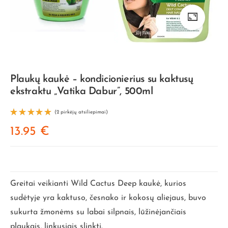
Plaukų kaukė – kondicionierius su kaktusų
ekstraktu „Vatika Dabur”, 500ml
(
2
pirkėjų atsiliepimai)
Įvertinim
13.95
€
as:
5.00
iš 5 (viso
įvertinim
ų:
2
)
Greitai veikianti Wild Cactus Deep kaukė, kurios
sudėtyje yra kaktuso, česnako ir kokosų aliejaus, buvo
sukurta žmonėms su labai silpnais, lūžinėjančiais
plaukais, linkusiais slinkti.