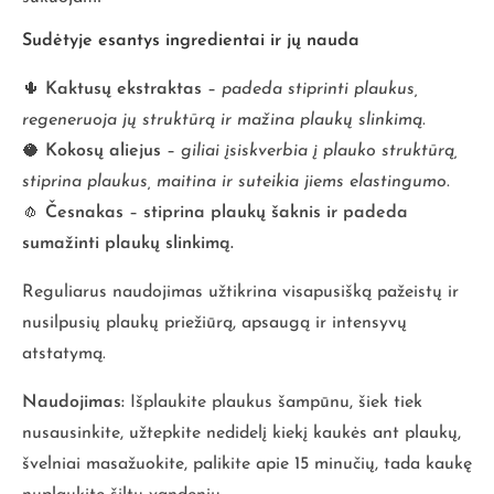
Sudėtyje esantys ingredientai ir jų nauda
🌵
Kaktusų ekstraktas
–
padeda stiprinti plaukus,
regeneruoja jų struktūrą ir mažina plaukų slinkimą.
🥥
Kokosų aliejus
–
giliai įsiskverbia į plauko struktūrą,
stiprina plaukus, maitina ir suteikia jiems elastingumo.
🧄
Česnakas
–
stiprina plaukų šaknis ir padeda
sumažinti plaukų slinkimą.
Reguliarus naudojimas užtikrina visapusišką pažeistų ir
nusilpusių plaukų priežiūrą, apsaugą ir intensyvų
atstatymą.
Naudojimas:
Išplaukite plaukus šampūnu, šiek tiek
nusausinkite, užtepkite nedidelį kiekį kaukės ant plaukų,
švelniai masažuokite, palikite apie 15 minučių, tada kaukę