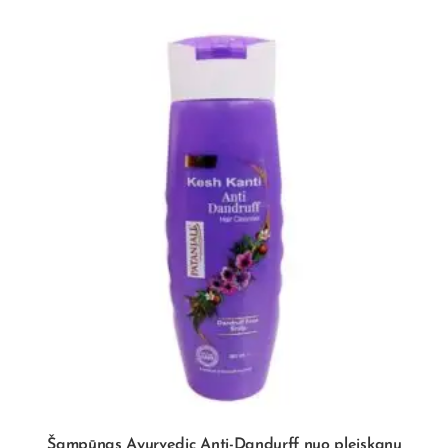
Šampūnas Ayurvedic Anti-Dandurff nuo pleiskanų