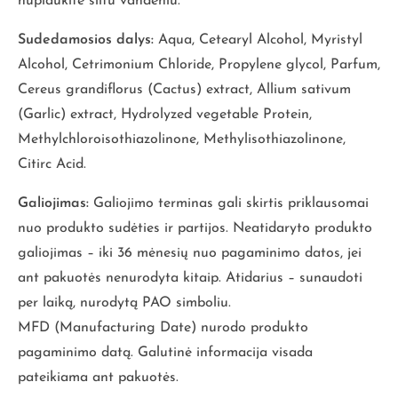
nuplaukite šiltu vandeniu.
Sudedamosios dalys:
Aqua, Cetearyl Alcohol, Myristyl
Alcohol, Cetrimonium Chloride, Propylene glycol, Parfum,
Cereus grandiflorus (Cactus) extract, Allium sativum
(Garlic) extract, Hydrolyzed vegetable Protein,
Methylchloroisothiazolinone, Methylisothiazolinone,
Citirc Acid.
Galiojimas:
Galiojimo terminas gali skirtis priklausomai
nuo produkto sudėties ir partijos. Neatidaryto produkto
galiojimas – iki 36 mėnesių nuo pagaminimo datos, jei
ant pakuotės nenurodyta kitaip. Atidarius – sunaudoti
per laiką, nurodytą PAO simboliu.
MFD (Manufacturing Date) nurodo produkto
pagaminimo datą. Galutinė informacija visada
pateikiama ant pakuotės.