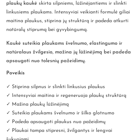
plaukų kaukė
skirta silpniems, lūžinėjantiems ir slinkti
linkusiems plaukams. Intensyviai veikianti formulė giliai
maitina plaukus, stiprina jų struktūrą ir padeda atkurti
natūralų stiprumą bei gyvybingumą.
Kaukė suteikia plaukams švelnumo, elastingumo ir
natūralaus žvilgesio, mažina jų lūžinėjimą bei padeda
apsaugoti nuo tolesnių pažeidimų.
Poveikis
✓ Stiprina silpnus ir slinkti linkusius plaukus
✓ Intensyviai maitina ir regeneruoja plaukų struktūrą
✓ Mažina plaukų lūžinėjimą
✓ Suteikia plaukams švelnumo ir šilko glotnumo
✓ Padeda apsaugoti plaukus nuo pažeidimų
✓ Plaukai tampa stipresni, žvilgantys ir lengvai
šukuojami