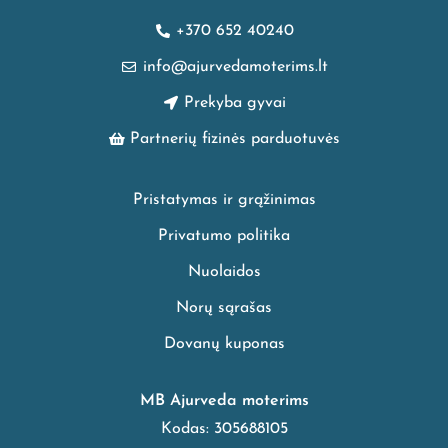
+370 652 40240
info@ajurvedamoterims.lt
Prekyba gyvai
Partnerių fizinės parduotuvės
Pristatymas ir grąžinimas
Privatumo politika
Nuolaidos
Norų sąrašas
Dovanų kuponas
MB Ajurveda moterims
Kodas: 305688105