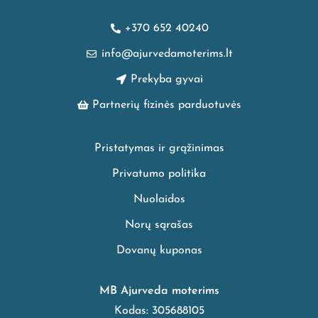
+370 652 40240
info@ajurvedamoterims.lt
Prekyba gyvai
Partnerių fizinės parduotuvės
Pristatymas ir grąžinimas
Privatumo politika
Nuolaidos
Norų sąrašas
Dovanų kuponas
MB Ajurveda moterims
Kodas: 305688105