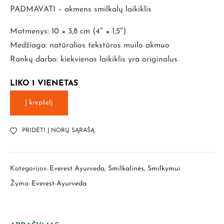
PADMAVATI – akmens smilkalų laikiklis
Matmenys: 10 × 3,8 cm (4″ × 1,5″)
Medžiaga: natūralios tekstūros muilo akmuo
Rankų darbo: kiekvienas laikiklis yra originalus
LIKO 1 VIENETAS
Į krepšelį
PRIDĖTI Į NORŲ SĄRAŠĄ
Kategorijos:
Everest Ayurveda
,
Smilkalinės
,
Smilkymui
Žyma:
Everest-Ayurveda