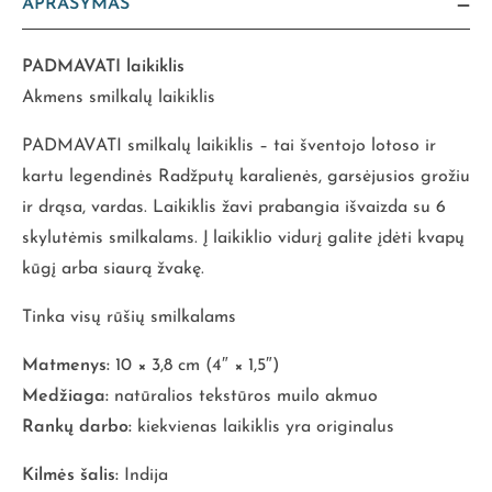
APRAŠYMAS
PADMAVATI laikiklis
Akmens smilkalų laikiklis
PADMAVATI smilkalų laikiklis – tai šventojo lotoso ir
kartu legendinės Radžputų karalienės, garsėjusios grožiu
ir drąsa, vardas. Laikiklis žavi prabangia išvaizda su 6
skylutėmis smilkalams. Į laikiklio vidurį galite įdėti kvapų
kūgį arba siaurą žvakę.
Tinka visų rūšių smilkalams
Matmenys:
10 × 3,8 cm (4″ × 1,5″)
Medžiaga:
natūralios tekstūros muilo akmuo
Rankų darbo:
kiekvienas laikiklis yra originalus
Kilmės šalis:
Indija