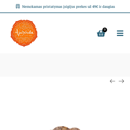
Nemokamas pristatymas įsigijus prekes už 49€ ir daugiau
0