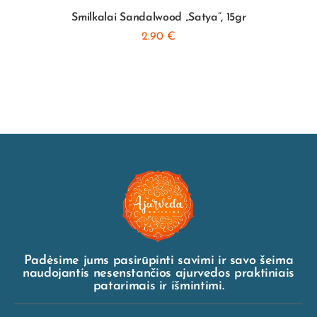
Smilkalai Sandalwood „Satya”, 15gr
2.90
€
Padėsime jums pasirūpinti savimi ir savo šeima
naudojantis nesenstančios ajurvedos praktiniais
patarimais ir išmintimi.