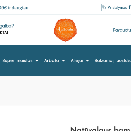
9€ ir daugiau
Pristatymas
agalba?
Parduot
KTAI
Super maistas
Arbata
Aliejai
Balzamai, uostuka
Natūralaus bam