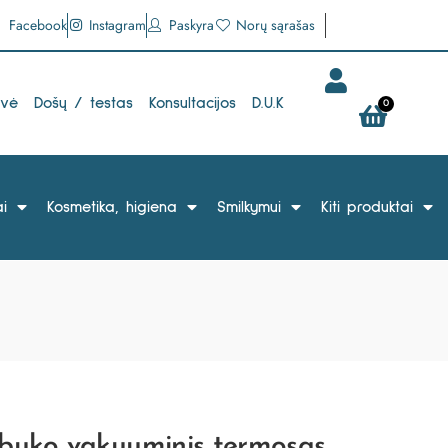
Facebook
Instagram
Paskyra
Norų sąrašas
uvė
Došų / testas
Konsultacijos
D.U.K
0
i
Kosmetika, higiena
Smilkymui
Kiti produktai
buko vakuuminis termosas