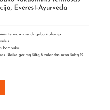
acija, Everest-Ayurveda
is termosas su dviguba izoliacija.
vidus.
us bambuko.
sas išlaiko gėrimą šiltą 8 valandas arba šaltą 12