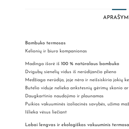
APRAŠYM
Bambuko termosas
Kelionių ir biuro kompanionas
Madinga išorė iš
100 % natūralaus bambuko
Dvigubų sienelių vidus iš nerūdijančio plieno
Medžiaga nerūdija, joje nėra ir neišsiskiria jokių
Butelio viduje nelieka ankstesnių gėrimų skonio a
Daugkartinio naudojimo ir plaunamas
Puikios vakuuminės izoliacinės savybės, užima maža
Išlieka vėsus liečiant
Labai lengvas ir ekologiškas vakuuminis termosas