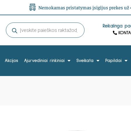
Nemokamas pristatymas įsigijus prekes už 4
Reikalinga p
KONTA
Akcijos
Ajurvediniai rinkiniai
Sveikata
Papildai