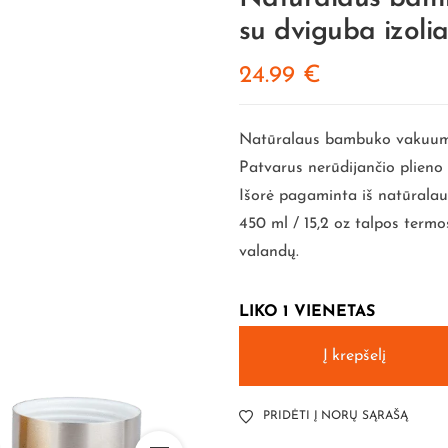
su dviguba izoli
24.99
€
Natūralaus bambuko vakuumin
Patvarus nerūdijančio plieno 
Išorė pagaminta iš natūrala
450 ml / 15,2 oz talpos termo
valandų.
LIKO 1 VIENETAS
Į krepšelį
PRIDĖTI Į NORŲ SĄRAŠĄ