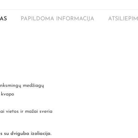
AS
PAPILDOMA INFORMACIJA
ATSILIEPIM
 kenksmingų medžiagų
r kvapo
i vietos ir mažai sveria
 su dviguba izoliacija.