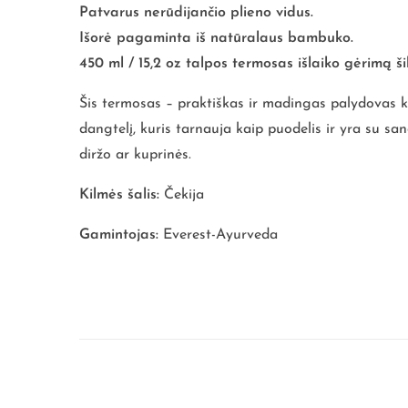
Patvarus nerūdijančio plieno vidus.
Išorė pagaminta iš natūralaus bambuko.
450 ml / 15,2 oz talpos termosas išlaiko gėrimą š
Šis termosas – praktiškas ir madingas palydovas 
dangtelį, kuris tarnauja kaip puodelis ir yra su sa
diržo ar kuprinės.
Kilmės šalis:
Čekija
Gamintojas:
Everest-Ayurveda