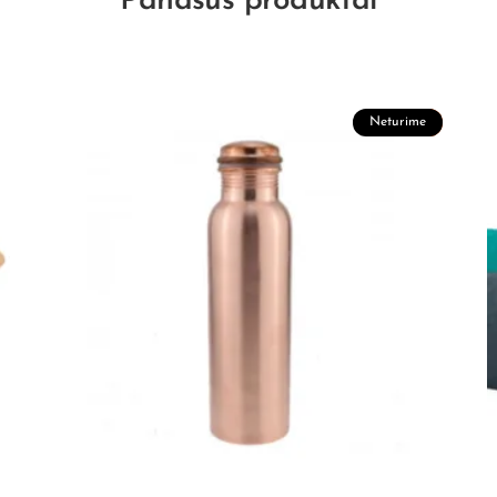
Panašūs produktai
Neturime
Akcija!