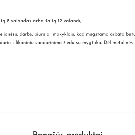
iltą 8 valandas arba šaltą 12 valandų.
kelionėse, darbe, biure ar mokykloje, kad mėgstama arbata būt
ndariu silikoniniu sandarinimo žiedu su mygtuku. Dėl metalinės k