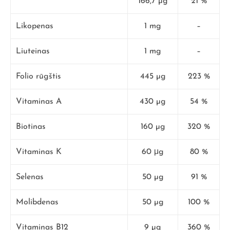
166,7 µg
21 %
Likopenas
1 mg
–
Liuteinas
1 mg
–
Folio rūgštis
445 µg
223 %
Vitaminas A
430 µg
54 %
Biotinas
160 µg
320 %
Vitaminas K
60 μg
80 %
Selenas
50 µg
91 %
Molibdenas
50 µg
100 %
Vitaminas B12
9 µg
360 %