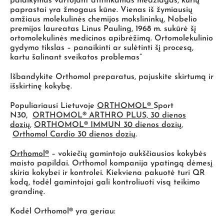
palaikymas vartojant atitinkamas medžiagas, kurių
paprastai yra žmogaus kūne. Vienas iš žymiausių
amžiaus molekulinės chemijos mokslininkų, Nobelio
premijos laureatas Linus Pauling, 1968 m. sukūrė šį
ortomolekulinės medicinos apibrėžimą. Ortomolekulinio
gydymo tikslas – panaikinti ar sulėtinti šį procesą,
kartu šalinant sveikatos problemas”
Išbandykite Orthomol preparatus, pajuskite skirtumą ir
išskirtinę kokybę.
Populiariausi Lietuvoje
ORTHOMOL®
Sport
N30,
ORTHOMOL® ARTHRO PLUS, 30 dienos
dozių
,
ORTHOMOL® IMMUN
30 dienos dozių
,
Orthomol
Cardio 30 dienos dozių
.
Orthomol®
– vokiečių gamintojo aukščiausios kokybės
maisto papildai.
Orthomol
kompanija ypatingą dėmesį
skiria kokybei ir kontrolei. Kiekviena pakuotė turi QR
kodą, todėl gamintojai gali kontroliuoti visą teikimo
grandinę.
Kodėl Orthomol® yra geriau: