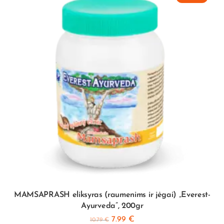
MAMSAPRASH eliksyras (raumenims ir jėgai) „Everest-
Ayurveda”, 200gr
7.99
€
10.79
€