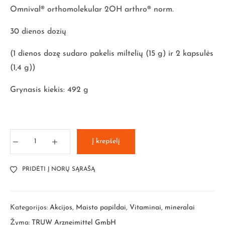
Omnival® orthomolekular 2OH arthro® norm.
30 dienos dozių
(1 dienos dozę sudaro pakelis miltelių (15 g) ir 2 kapsulės
(1,4 g))
Grynasis kiekis: 492 g
Į krepšelį
PRIDĖTI Į NORŲ SĄRAŠĄ
Kategorijos:
Akcijos
,
Maisto papildai
,
Vitaminai, mineralai
Žyma:
TRUW Arzneimittel GmbH