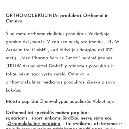
ORTHOMOLEKULINIAI produktai. Orthomol ir
Omnival
Šiuo metu orthomolekulinius produktus Vokietijoje
gamina dvi įmonės. Viena seniausių yra įmonių „TRUW
Arzneimittel GmbH“ , kuri dirba jau daugiau nei 100
metų. „Med Pharma Service GmbH“ perėmė įmonės
„TRUW Arzneimittel GmbH“ platinamus produktus ir
toliau sėkmingai vysto verslą. Omnival –
orthomolekulinės medicinos produktas, išsiskiria savo
kokybe.
Maisto papildai Omnival ypač populiarūs Vokietijoje.
Orthomol
tai specialūs maisto papildai
sąnariams, sportininkams, širdžiai, nervų sistemai.
,,
Ortomolekulinė medicina
– tai sveikatos atstatymas ir