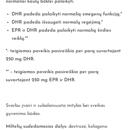
normaliai kaulų būklei palaikyti.
DHR padeda palaikyti normalią smegenų funkciją.*
DHR padeda išsaugoti normalų regėjimą.*
EPR ir DHR padeda palaikyti normalią širdies
veiklą.**
*- teigiamas poveikis pasireiškia per parą suvartojant
250 mg DHR.
** – teigiamas poveikis pasireiškia per parą
suvartojant 250 mg EPR ir DHR.
Svarbu įvairi ir subalansuota mityba bei sveikas
gyvenimo būdas.
Miltelių sudedamosios dalys:
destrozė, kolageno