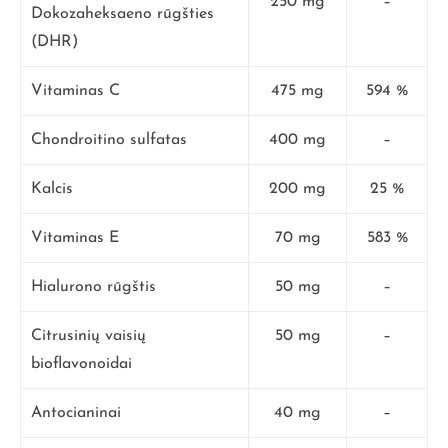
250 mg
–
Dokozaheksaeno rūgšties
(DHR)
Vitaminas C
475 mg
594 %
Chondroitino sulfatas
400 mg
–
Kalcis
200 mg
25 %
Vitaminas E
70 mg
583 %
Hialurono rūgštis
50 mg
–
Citrusinių vaisių
50 mg
–
bioflavonoidai
Antocianinai
40 mg
–