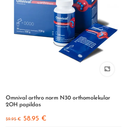
Omnival arthro norm N30 orthomolekular
2OH papildas
58.95
€
59.95
€