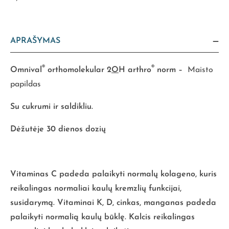
APRAŠYMAS
®
®
Omnival
orthomolekular 2
O
H arthro
norm –
Maisto
papildas
Su cukrumi ir saldikliu.
Dėžutėje 30 dienos dozių
Vitaminas C padeda palaikyti normalų kolageno, kuris
reikalingas normaliai kaulų kremzlių funkcijai,
susidarymą. Vitaminai K, D, cinkas, manganas padeda
palaikyti normalią kaulų būklę. Kalcis reikalingas