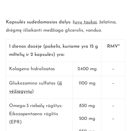
Kapsulės sudedamosios dalys:
ž
uvų taukai
, želatina,
drėgmę išlaikanti medžiaga glicerolis, vanduo.
1
dienos dozėje (pakelis, kuriame yra 15 g
RMV*
miltelių ir 2 kapsulės) yra:
Kolageno hidrolizatas
2400 mg
–
Gliukozamino sulfatas (
iš
1100 mg
–
vėžiagyvių
)
Omega-3 riebalų rūgštys:
830 mg
–
Eikozapentaeno rūgštis
500 mg
–
(EPR)