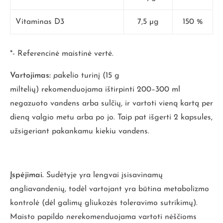
Vitaminas D3
7,5 µg
150 %
*- Referencinė maistinė vertė.
Vartojimas:
p
akelio turinį
(15 g
miltelių)
rekomenduojama ištirpinti 200–300 ml
negazuoto vandens arba sulčių, ir vartoti vieną kartą per
dieną valgio metu arba po jo. Taip pat išgerti 2 kapsules,
užsigeriant pakankamu kiekiu vandens.
Įspėjimai.
Sudėtyje yra lengvai įsisavinamų
angliavandenių, todėl vartojant yra būtina metabolizmo
kontrolė (dėl galimų gliukozės toleravimo sutrikimų).
Maisto papildo nerekomenduojama vartoti nėščioms