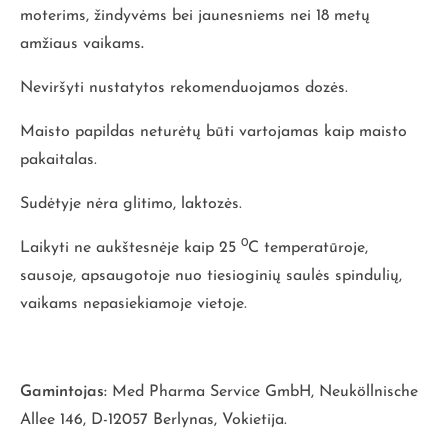
moterims, žindyvėms bei jaunesniems nei 18 metų
amžiaus vaikams
.
Neviršyti nustatytos rekomenduojamos dozės.
Maisto papildas
neturėtų būti vartojamas kaip maisto
pakaitalas.
Sudėtyje nėra glitimo, laktozės.
0
Laikyti ne aukštesnėje kaip 25
C temperatūroje,
sausoje, apsaugotoje nuo tiesioginių saulės spindulių,
vaikams nepasiekiamoje vietoje.
Gamintojas:
Med Pharma Service GmbH, Neuköllnische
Allee 146, D-12057 Berlynas, Vokietija.