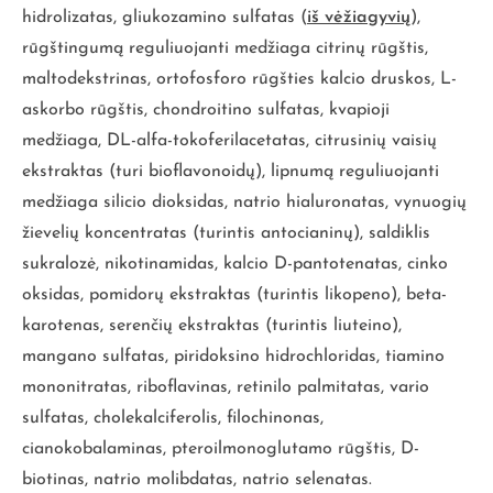
hidrolizatas, gliukozamino sulfatas (
iš vėžiagyvių
),
rūgštingumą reguliuojanti medžiaga citrinų rūgštis,
maltodekstrinas, ortofosforo rūgšties kalcio druskos, L-
askorbo rūgštis, chondroitino sulfatas, kvapioji
medžiaga, DL-alfa-tokoferilacetatas, citrusinių vaisių
ekstraktas (turi bioflavonoidų), lipnumą reguliuojanti
medžiaga silicio dioksidas, natrio hialuronatas, vynuogių
žievelių koncentratas (turintis antocianinų), saldiklis
sukralozė, nikotinamidas, kalcio D-pantotenatas, cinko
oksidas, pomidorų ekstraktas (turintis likopeno), beta-
karotenas, serenčių ekstraktas (turintis liuteino),
mangano sulfatas, piridoksino hidrochloridas, tiamino
mononitratas, riboflavinas, retinilo palmitatas, vario
sulfatas, cholekalciferolis, filochinonas,
cianokobalaminas, pteroilmonoglutamo rūgštis, D-
biotinas, natrio molibdatas, natrio selenatas.