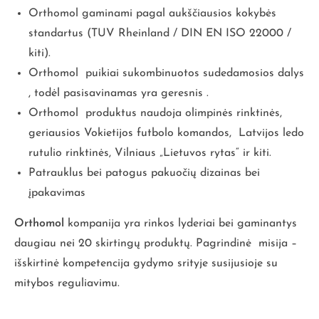
Orthomol
gaminami pagal aukščiausios kokybės
standartus (TUV Rheinland / DIN EN ISO 22000 /
kiti).
Orthomol puikiai sukombinuotos sudedamosios dalys
, todėl pasisavinamas yra geresnis .
Orthomol produktus naudoja olimpinės rinktinės,
geriausios Vokietijos futbolo komandos, Latvijos ledo
rutulio rinktinės, Vilniaus „Lietuvos rytas“ ir kiti.
Patrauklus bei patogus pakuočių dizainas bei
įpakavimas
Orthomol
kompanija yra rinkos lyderiai bei gaminantys
daugiau nei 20 skirtingų produktų. Pagrindinė misija –
išskirtinė kompetencija gydymo srityje susijusioje su
mitybos reguliavimu.