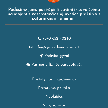
Padėsime jums pasirūpinti savimi ir savo šeima
naudojantis nesenstančios ajurvedos praktiniais
patarimais ir išmintimi.
+370 652 40240
info@ajurvedamoterims.lt
Prekyba gyvai
Partnerių fizinės parduotuvės
Pristatymas ir grąžinimas
Privatumo politika
Nuolaidos
Norų sąrašas