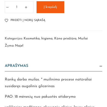
Į krepšelį
PRIDĖTI Į NORŲ SĄRAŠĄ
Kategorijos:
Kosmetika, higiena
,
Kūno priežiūra
,
Muilai
Žyma:
Najel
APRAŠYMAS
Rankų darbo muilas. * muilinimo procese natūraliai
susidaręs augalinis glicerinas
PAO: 18 mėnesių nuo pakuotės atidarymo