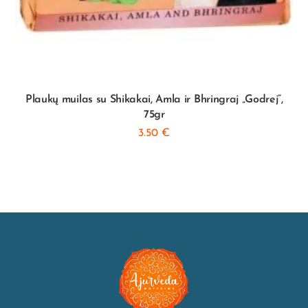
Plaukų muilas su Shikakai, Amla ir Bhringraj „Godrej”,
75gr
3.50
€