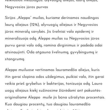
veikliosios medžiagos: alyvuogių aliejus, laurų aliejus,
Negyvosios jūros purvas
Sirijos „Aleppo“ muilas, kuriame derinamos naudingos
laurų aliejaus (12%), alyvuogių aliejaus ir Negyvosios
jūros mineralų savybės. Jis švelniai valo epidermį ir
mineralizuoja odą. Aleppo muilas su Negyvosios jūros
purvu gerai valo odą, ramina dirginimus ir padeda odai
atsinaujinti. Oda atgauna švelnumą, gyvybingumą ir
stangrumą.
Aleppo muiluose vertinamas lauramedžio aliejus, kuris
itin gerai slopina odos uždegimus, puikiai valo, itin gerai
veikia prieš grybelius ir bakterijas, tonizuoja odą. Lauro
uogų aliejaus kiekį sužinosime žiūrėdami ant pakuotės-
originaliame Aleppo muile jis būna užrašytas procentais.
Kuo daugiau procentų, tuo daugiau lauramedžio