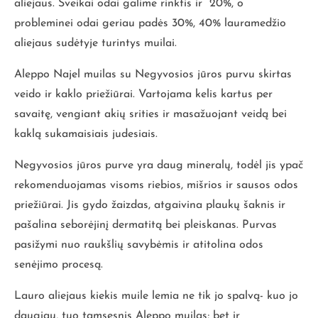
aliejaus. Sveikai odai galime rinktis ir 20%, o
probleminei odai geriau padės 30%, 40% lauramedžio
aliejaus sudėtyje turintys muilai.
Aleppo Najel muilas su Negyvosios jūros purvu skirtas
veido ir kaklo priežiūrai. Vartojama kelis kartus per
savaitę, vengiant akių srities ir masažuojant veidą bei
kaklą sukamaisiais judesiais.
Negyvosios jūros purve yra daug mineralų, todėl jis ypač
rekomenduojamas visoms riebios, mišrios ir sausos odos
priežiūrai. Jis gydo žaizdas, atgaivina plaukų šaknis ir
pašalina seborėjinį dermatitą bei pleiskanas. Purvas
pasižymi nuo raukšlių savybėmis ir atitolina odos
senėjimo procesą.
Lauro aliejaus kiekis muile lemia ne tik jo spalvą- kuo jo
daugiau, tuo tamsesnis Aleppo muilas; bet ir