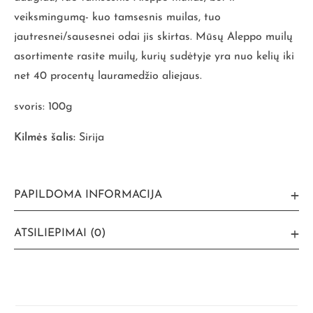
veiksmingumą- kuo tamsesnis muilas, tuo
jautresnei/sausesnei odai jis skirtas. Mūsų Aleppo muilų
asortimente rasite muilų, kurių sudėtyje yra nuo kelių iki
net 40 procentų lauramedžio aliejaus.
svoris: 100g
Kilmės šalis:
Sirija
PAPILDOMA INFORMACIJA
ATSILIEPIMAI (0)