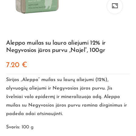
Aleppo muilas su lauro aliejumi 12% ir
Negyvosios jūros purvu „Najel”, 100gr
7.20
€
Sirijos „Aleppo“ muilas su laurų aliejumi (12%),
alyvuogių aliejumi ir Negyvosios jūros purvu. Jis
švelniai valo epidermį ir mineralizuoja odą. Aleppo
muilas su Negyvosios jūros purvu ramina dirginimus ir
padeda odai atsinaujinti.
Svoris:
100 g