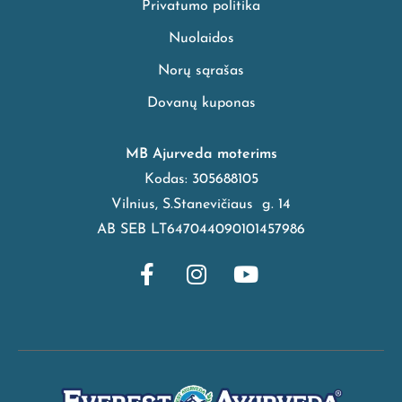
Privatumo politika
Nuolaidos
Norų sąrašas
Dovanų kuponas
MB Ajurveda moterims
Kodas: 305688105
Vilnius, S.Stanevičiaus g. 14
AB SEB LT647044090101457986