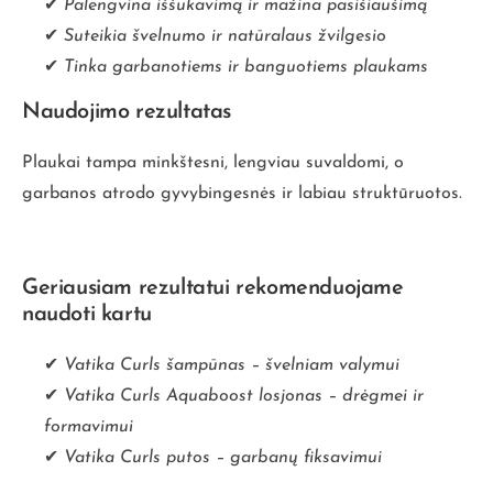
✔
Palengvina iššukavimą ir mažina pasišiaušimą
✔
Suteikia švelnumo ir natūralaus žvilgesio
✔
Tinka garbanotiems ir banguotiems plaukams
Naudojimo rezultatas
Plaukai tampa minkštesni, lengviau suvaldomi, o
garbanos atrodo gyvybingesnės ir labiau struktūruotos.
Geriausiam rezultatui rekomenduojame
naudoti kartu
✔
Vatika Curls šampūnas
– švelniam valymui
✔
Vatika Curls Aquaboost losjonas
– drėgmei ir
formavimui
✔
Vatika Curls putos
– garbanų fiksavimui