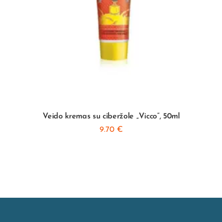
Veido kremas su ciberžole „Vicco”, 50ml
9.70
€