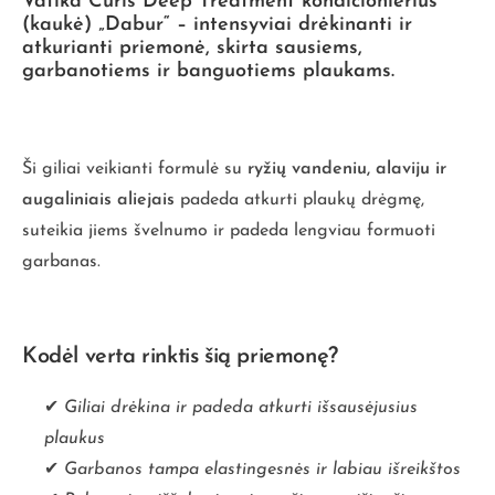
Vatika Curls Deep Treatment kondicionierius
(kaukė) „Dabur“
– intensyviai drėkinanti ir
atkurianti priemonė, skirta sausiems,
garbanotiems ir banguotiems plaukams.
Ši giliai veikianti formulė su
ryžių vandeniu, alaviju ir
augaliniais aliejais
padeda atkurti plaukų drėgmę,
suteikia jiems švelnumo ir padeda lengviau formuoti
garbanas.
Kodėl verta rinktis šią priemonę?
✔
Giliai drėkina ir padeda atkurti išsausėjusius
plaukus
✔
Garbanos tampa elastingesnės ir labiau išreikštos