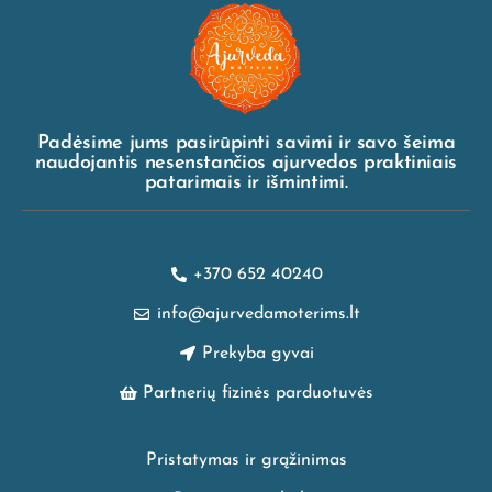
Padėsime jums pasirūpinti savimi ir savo šeima
naudojantis nesenstančios ajurvedos praktiniais
patarimais ir išmintimi.
+370 652 40240
info@ajurvedamoterims.lt
Prekyba gyvai
Partnerių fizinės parduotuvės
Pristatymas ir grąžinimas