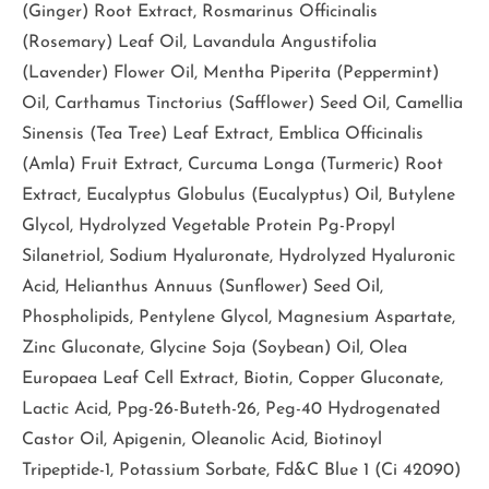
(Ginger) Root Extract, Rosmarinus Officinalis
(Rosemary) Leaf Oil, Lavandula Angustifolia
(Lavender) Flower Oil, Mentha Piperita (Peppermint)
Oil, Carthamus Tinctorius (Safflower) Seed Oil, Camellia
Sinensis (Tea Tree) Leaf Extract, Emblica Officinalis
(Amla) Fruit Extract, Curcuma Longa (Turmeric) Root
Extract, Eucalyptus Globulus (Eucalyptus) Oil, Butylene
Glycol, Hydrolyzed Vegetable Protein Pg-Propyl
Silanetriol, Sodium Hyaluronate, Hydrolyzed Hyaluronic
Acid, Helianthus Annuus (Sunflower) Seed Oil,
Phospholipids, Pentylene Glycol, Magnesium Aspartate,
Zinc Gluconate, Glycine Soja (Soybean) Oil, Olea
Europaea Leaf Cell Extract, Biotin, Copper Gluconate,
Lactic Acid, Ppg-26-Buteth-26, Peg-40 Hydrogenated
Castor Oil, Apigenin, Oleanolic Acid, Biotinoyl
Tripeptide-1, Potassium Sorbate, Fd&C Blue 1 (Ci 42090)