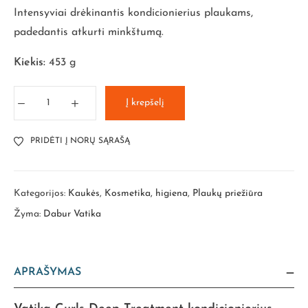
Intensyviai drėkinantis kondicionierius plaukams,
padedantis atkurti minkštumą.
Kiekis:
453 g
Į krepšelį
PRIDĖTI Į NORŲ SĄRAŠĄ
Kategorijos:
Kaukės
,
Kosmetika, higiena
,
Plaukų priežiūra
Žyma:
Dabur Vatika
APRAŠYMAS