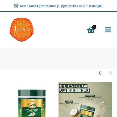
Nemokamas pristatymas įsigijus prekes už 49€ ir daugiau
0