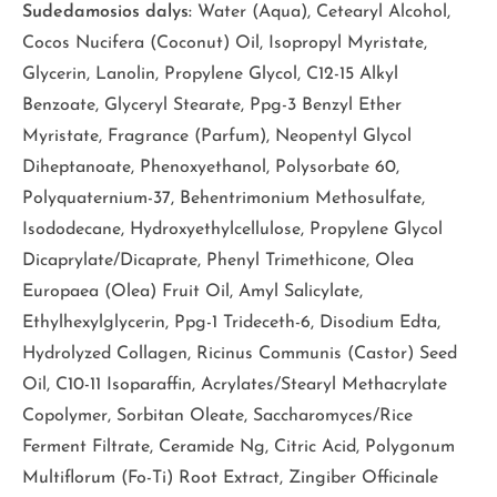
Sudedamosios dalys:
Water (Aqua), Cetearyl Alcohol,
Cocos Nucifera (Coconut) Oil, Isopropyl Myristate,
Glycerin, Lanolin, Propylene Glycol, C12-15 Alkyl
Benzoate, Glyceryl Stearate, Ppg-3 Benzyl Ether
Myristate, Fragrance (Parfum), Neopentyl Glycol
Diheptanoate, Phenoxyethanol, Polysorbate 60,
Polyquaternium-37, Behentrimonium Methosulfate,
Isododecane, Hydroxyethylcellulose, Propylene Glycol
Dicaprylate/Dicaprate, Phenyl Trimethicone, Olea
Europaea (Olea) Fruit Oil, Amyl Salicylate,
Ethylhexylglycerin, Ppg-1 Trideceth-6, Disodium Edta,
Hydrolyzed Collagen, Ricinus Communis (Castor) Seed
Oil, C10-11 Isoparaffin, Acrylates/Stearyl Methacrylate
Copolymer, Sorbitan Oleate, Saccharomyces/Rice
Ferment Filtrate, Ceramide Ng, Citric Acid, Polygonum
Multiflorum (Fo-Ti) Root Extract, Zingiber Officinale