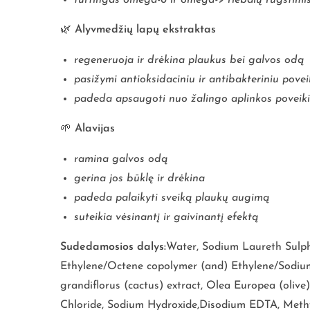
🌿
Alyvmedžių lapų ekstraktas
regeneruoja ir drėkina plaukus bei galvos odą
pasižymi antioksidaciniu ir antibakteriniu povei
padeda apsaugoti nuo žalingo aplinkos poveik
🌱
Alavijas
ramina galvos odą
gerina jos būklę ir drėkina
padeda palaikyti sveiką plaukų augimą
suteikia vėsinantį ir gaivinantį efektą
Sudedamosios dalys:
Water, Sodium Laureth Sulph
Ethylene/Octene copolymer (and) Ethylene/Sodium
grandiflorus (cactus) extract, Olea Europea (oliv
Chloride, Sodium Hydroxide,Disodium EDTA, Methylo