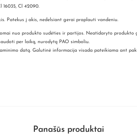
Cl 16035, Cl 42090.
s. Patekus į akis, nedelsiant gerai praplauti vandeniu.
usomai nuo produkto sudėties ir partijos. Neatidaryto produkto
naudoti per laiką, nurodytą PAO simboliu.
inimo datą. Galutinė informacija visada pateikiama ant pak
Panašūs produktai