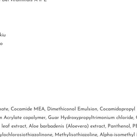
kiu
io
ate, Cocamide MEA, Dimethiconol Emulsion, Cocamidopropyl be
 Acrylate copolymer, Guar Hydroxypropyltrimonium chloride, 
e) leaf extract, Aloe barbadenis (Aloevera) extract, Pantheno
chlorosiothiazolinone, Methylisothiazoline, Alpha-isomethyl i