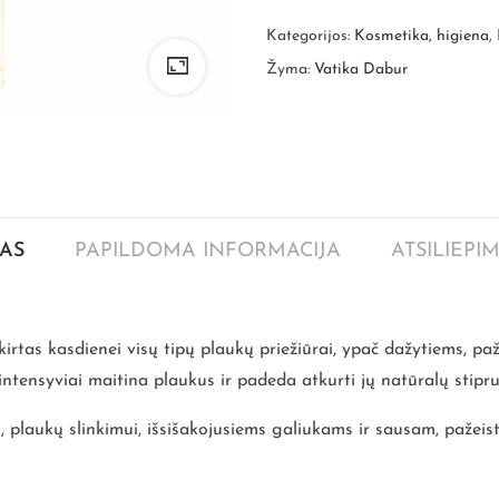
Kategorijos:
Kosmetika, higiena
,
Žyma:
Vatika Dabur
AS
PAPILDOMA INFORMACIJA
ATSILIEPIM
irtas kasdienei visų tipų plaukų priežiūrai, ypač dažytiems, paž
intensyviai maitina plaukus ir padeda atkurti jų natūralų sti
aukų slinkimui, išsišakojusiems galiukams ir sausam, pažeist