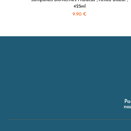
425ml
9.90
€
Pa
nau