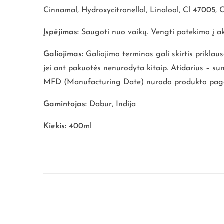
Cinnamal, Hydroxycitronellal, Linalool, Cl 47005, 
Įspėjimas:
Saugoti nuo vaikų. Vengti patekimo į aki
Galiojimas:
Galiojimo terminas gali skirtis prikla
jei ant pakuotės nenurodyta kitaip. Atidarius – su
MFD (Manufacturing Date) nurodo produkto pagam
Gamintojas:
Dabur, Indija
Kiekis:
400ml