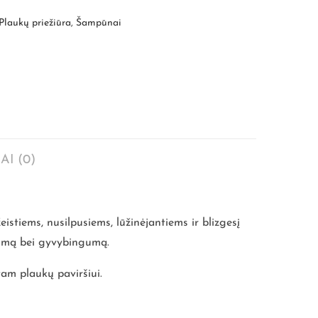
Plaukų priežiūra
,
Šampūnai
AI (0)
eistiems, nusilpusiems, lūžinėjantiems ir blizgesį
prumą bei gyvybingumą.
am plaukų paviršiui.