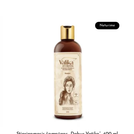
Neturime
Stiprinamasis šampūnas „Dabur Vatika“, 400 ml