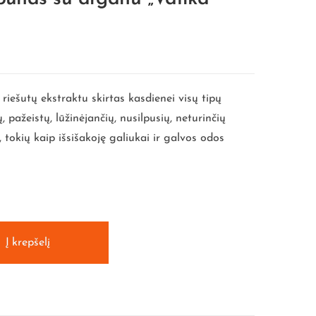
iešutų ekstraktu skirtas kasdienei visų tipų
, pažeistų, lūžinėjančių, nusilpusių, neturinčių
, tokių kaip išsišakoję galiukai ir galvos odos
Į krepšelį