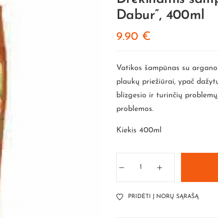
Dabur”, 400ml
9.90
€
Vatikos šampūnas su argano r
plaukų priežiūrai, ypač dažytų
blizgesio ir turinčių problemų
problemos.
Kiekis 400ml
PRIDĖTI Į NORŲ SĄRAŠĄ