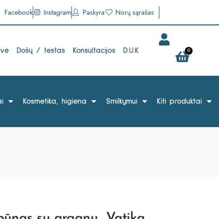
Facebook
Instagram
Paskyra
Norų sąrašas
uvė
Došų / testas
Konsultacijos
D.U.K
0
i
Kosmetika, higiena
Smilkymui
Kiti produktai
pūnas su arganu „Vatika