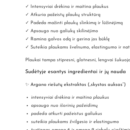
✓ Intensyviai drėkina ir maitina plaukus
✓ Atkuria pažeistų plaukų struktūrą
✓ Padeda mažinti plaukų slinkimą ir lūžinėjimą
✓ Apsaugo nuo galiukų skilinėjimo
✓ Ramina galvos odą ir gerina jos būklę
✓ Suteikia plaukams švelnumo, elastingumo ir nat
Plaukai tampa stipresni, glotnesni, lengvai šukuoj
Sudėtyje esantys ingredientai ir jų nauda
✨
Argano riešutų ekstraktas („skystas auksas“)
intensyviai drėkina ir maitina plaukus
apsaugo nuo išorinių pažeidimų
padeda atkurti pažeistus galiukus
suteikia plaukams žvilgesio ir elastingumo
turtingas omega-6 ir omega-9 riebalų rūgštimis