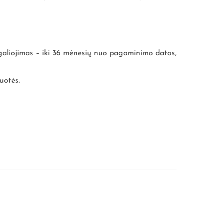
 galiojimas – iki 36 mėnesių nuo pagaminimo datos,
uotės.