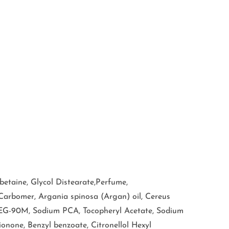
taine, Glycol Distearate,Perfume,
Carbomer, Argania spinosa (Argan) oil, Cereus
l, PEG-90M, Sodium PCA, Tocopheryl Acetate, Sodium
onone, Benzyl benzoate, Citronellol Hexyl