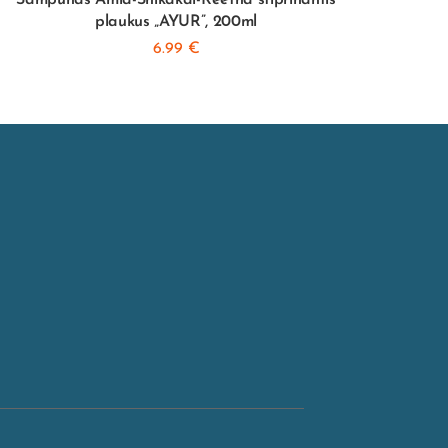
plaukus „AYUR”, 200ml
6.99
€