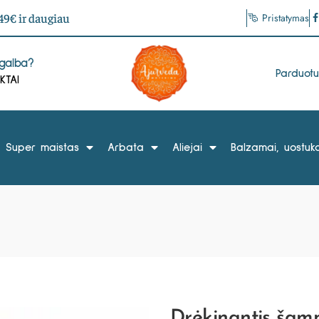
9€ ir daugiau
Pristatymas
agalba?
Parduot
KTAI
Super maistas
Arbata
Aliejai
Balzamai, uostuka
Drėkinantis šam