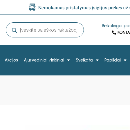
Nemokamas pristatymas įsigijus prekes už 4
Reikalinga p
KONTA
Akcijos
Ajurvediniai rinkiniai
Sveikata
Papildai