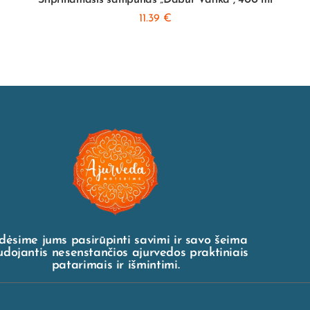
11.39
€
dėsime jums pasirūpinti savimi ir savo šeima
dojantis nesenstančios ajurvedos praktiniais
patarimais ir išmintimi.