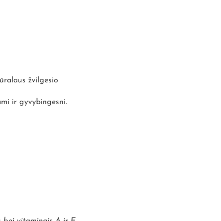
ūralaus žvilgesio
ami ir gyvybingesni.
 bei vitaminais A ir E