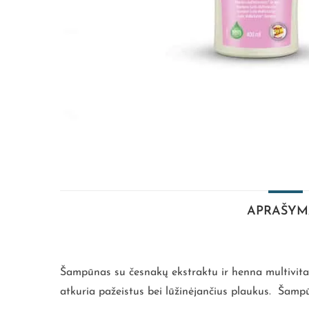
APRAŠYM
Šampūnas su česnakų ekstraktu ir henna multivitami
atkuria pažeistus bei lūžinėjančius plaukus. Šamp