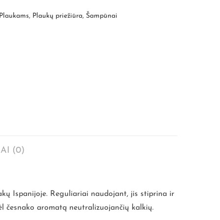
Plaukams
,
Plaukų priežiūra
,
Šampūnai
AI (0)
Ispanijoje. Reguliariai naudojant, jis stiprina ir
ėl česnako aromatą neutralizuojančių kalkių.