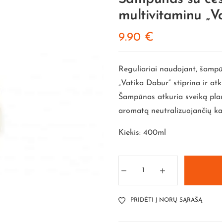
multivitaminu „V
9.90
€
Reguliariai naudojant, šampū
„Vatika Dabur” stiprina ir at
Šampūnas atkuria sveiką plau
aromatą neutralizuojančių ka
Kiekis: 400ml
PRIDĖTI Į NORŲ SĄRAŠĄ