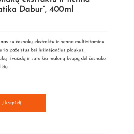
atika Dabur”, 400ml
nas su česnakų ekstraktu ir henna multivitaminu
kuria pažeistus bei lūžinėjančius plaukus.
kų išvaizdą ir suteikia malonų kvapą dėl česnako
lkių.
Į krepšelį