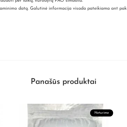
naudoti per laiką, nurodytą PAO simboliu.
inimo datą. Galutinė informacija visada pateikiama ant pak
Panašūs produktai
Neturime