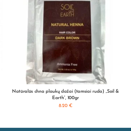
Natūralūs chna plaukų dažai (tamsiai ruda) „Soil &
Earth”, 100gr
8.20
€