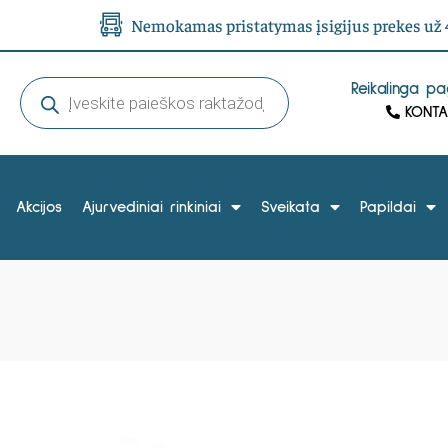
Nemokamas pristatymas įsigijus prekes už 4
Reikalinga p
KONTA
Akcijos
Ajurvediniai rinkiniai
Sveikata
Papildai