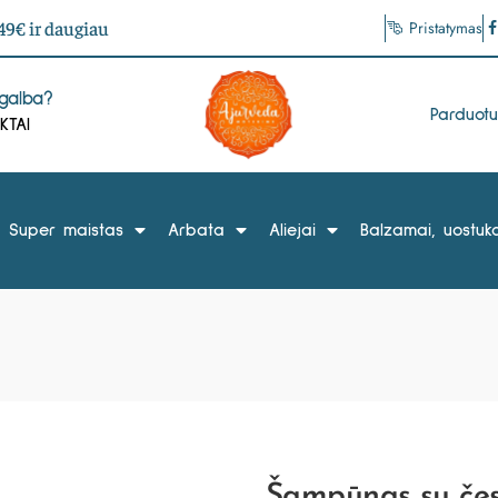
9€ ir daugiau
Pristatymas
agalba?
Parduot
KTAI
Super maistas
Arbata
Aliejai
Balzamai, uostuka
Šampūnas su čes