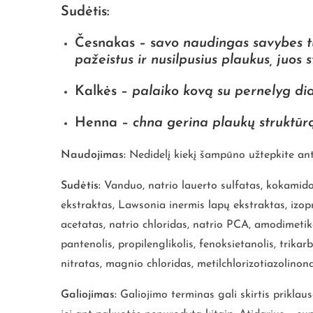
Sudėtis:
Česnakas
– s
avo naudingas savybes tu
pažeistus ir nusilpusius plaukus, juos s
Kalkės
–
palaiko kovą su pernelyg did
Henna
–
chna gerina plaukų struktūrą
Naudojimas:
Nedidelį kiekį šampūno užtepkite ant
Sudėtis:
Vanduo, natrio lauerto sulfatas, kokamido
ekstraktas, Lawsonia inermis lapų ekstraktas, izopro
acetatas, natrio chloridas, natrio PCA, amodimetiko
pantenolis, propilenglikolis, fenoksietanolis, tri
nitratas, magnio chloridas, metilchlorizotiazolinonas,
Galiojimas:
Galiojimo terminas gali skirtis prikla