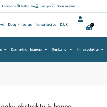
Facebook
Instagram
Paskyra
Norų sąrašas
uvė
Došų / testas
Konsultacijos
D.U.K
0
i
Kosmetika, higiena
Smilkymui
Kiti produktai
nakų ekstraktu ir henna