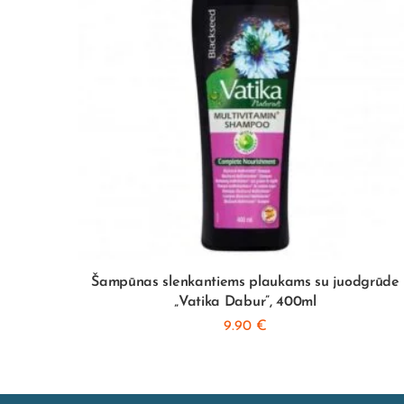
abur”,
Šampūnas slenkantiems plaukams su juodgrūde
„Vatika Dabur”, 400ml
9.90
€