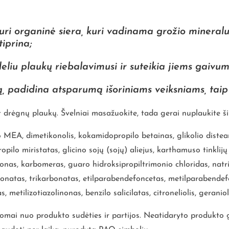
ri organinė siera, kuri vadinama grožio mineralu,
tiprina;
eliu plaukų riebalavimusi ir suteikia jiems gaivumo
, padidina atsparumą išoriniams veiksniams, taip 
 drėgnų plaukų. Švelniai masažuokite, tada gerai nuplaukite ši
 MEA, dimetikonolis, kokamidopropilo betainas, glikolio distea
pilo miristatas, glicino sojų (sojų) aliejus, karthamuso tinklijų 
nas, karbomeras, guaro hidroksipropiltrimonio chloridas, natrio
karbonatas, trikarbonatas, etilparabendefoncetas, metilparabend
 metilizotiazolinonas, benzilo salicilatas, citroneliolis, geraniol
usomai nuo produkto sudėties ir partijos. Neatidaryto produkto