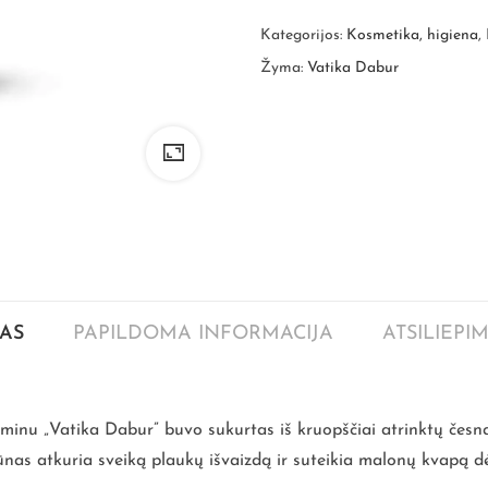
Kategorijos:
Kosmetika, higiena
,
Žyma:
Vatika Dabur
AS
PAPILDOMA INFORMACIJA
ATSILIEPIM
nu „Vatika Dabur” buvo sukurtas iš kruopščiai atrinktų česnakų 
ūnas atkuria sveiką plaukų išvaizdą ir suteikia malonų kvapą d