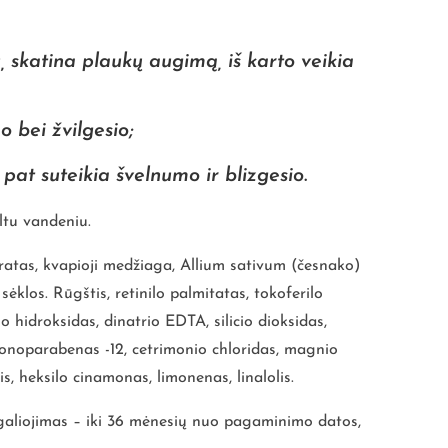
 skatina plaukų augimą, iš karto veikia
 bei žvilgesio;
pat suteikia švelnumo ir blizgesio
.
ltu vandeniu.
ratas, kvapioji medžiaga, Allium sativum (česnako)
sėklos. Rūgštis, retinilo palmitatas, tokoferilo
 hidroksidas, dinatrio EDTA, silicio dioksidas,
efonoparabenas -12, cetrimonio chloridas, magnio
is, heksilo cinamonas, limonenas, linalolis.
 galiojimas – iki 36 mėnesių nuo pagaminimo datos,