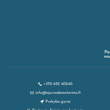
Pa
nau
+370 652 40240
info@ajurvedamoterims.lt
Prekyba gyvai