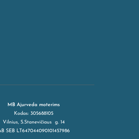
MB Ajurveda moterims
Kodas: 305688105
Vilnius, S.Stanevičiaus g. 14
AB SEB LT647044090101457986