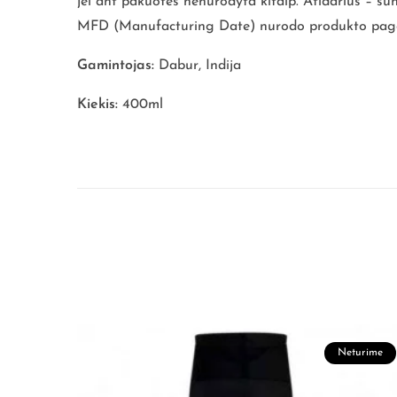
jei ant pakuotės nenurodyta kitaip. Atidarius – su
MFD (Manufacturing Date) nurodo produkto pagam
Gamintojas:
Dabur, Indija
Kiekis:
400ml
turime
Neturime