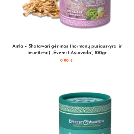
Amla – Shatawari gėrimas (hormonų pusiausvyrai ir
imunitetui) „Everest-Ayurveda”, 100gr
9.89
€