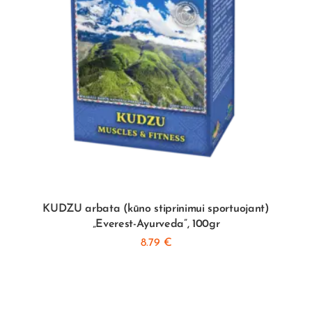
KUDZU arbata (kūno stiprinimui sportuojant)
„Everest-Ayurveda”, 100gr
8.79
€