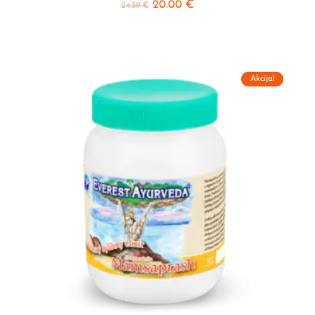
20.00
€
24.39
€
Akcija!