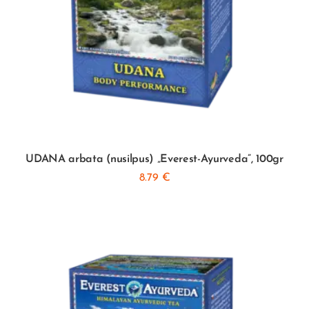
UDANA arbata (nusilpus) „Everest-Ayurveda”, 100gr
8.79
€