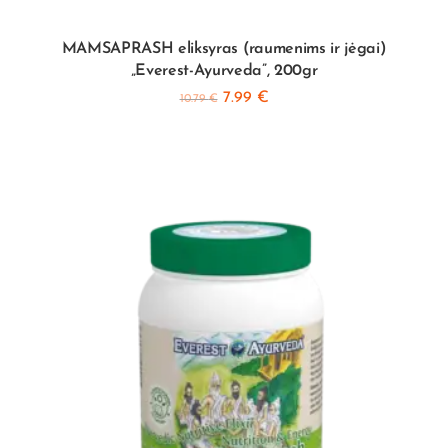
MAMSAPRASH eliksyras (raumenims ir jėgai)
„Everest-Ayurveda”, 200gr
7.99
€
10.79
€