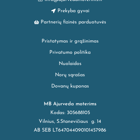
Prekyba gyvai
Partnerių fizinės parduotuvės
Pristatymas ir grąžinimas
Privatumo politika
Nuolaidos
Norų sąrašas
Dovanų kuponas
MB Ajurveda moterims
Kodas: 305688105
Vilnius, S.Stanevičiaus g. 14
AB SEB LT647044090101457986