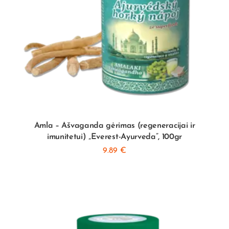
Amla – Ašvaganda gėrimas (regeneracijai ir
imunitetui) „Everest-Ayurveda”, 100gr
9.89
€