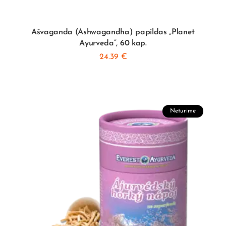
Ašvaganda (Ashwagandha) papildas „Planet
Ayurveda”, 60 kap.
24.39
€
Neturime