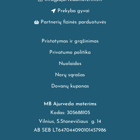
Prekyba gyvai
Partnerių fizinės parduotuvės
Pristatymas ir grąžinimas
Privatumo politika
Nuolaidos
Norų sąrašas
Dovanų kuponas
MB Ajurveda moterims
Kodas: 305688105
Vilnius, S.Stanevičiaus g. 14
AB SEB LT647044090101457986