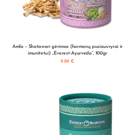
Amla – Shatawari gėrimas (hormonų pusiausvyrai ir
imunitetui) „Everest-Ayurveda”, 100gr
9.89
€