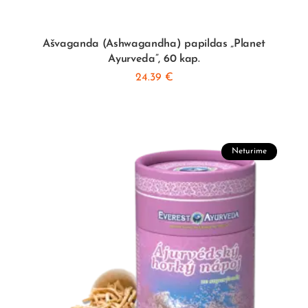
Ašvaganda (Ashwagandha) papildas „Planet
Ayurveda”, 60 kap.
24.39
€
Neturime