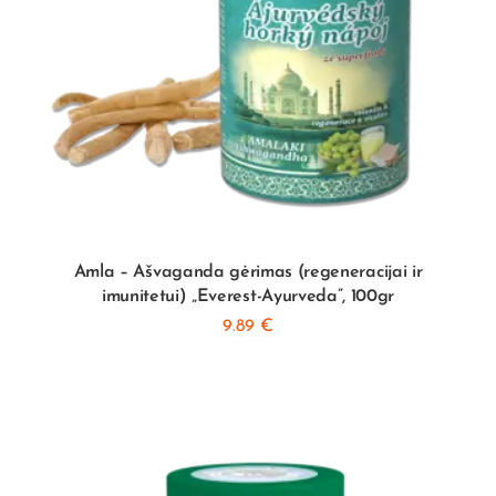
Amla – Ašvaganda gėrimas (regeneracijai ir
imunitetui) „Everest-Ayurveda”, 100gr
9.89
€