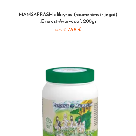
MAMSAPRASH eliksyras (raumenims ir jėgai)
„Everest-Ayurveda”, 200gr
7.99
€
10.79
€