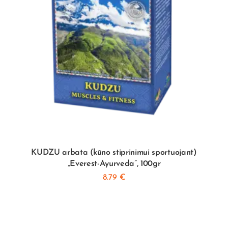
KUDZU arbata (kūno stiprinimui sportuojant)
„Everest-Ayurveda”, 100gr
8.79
€