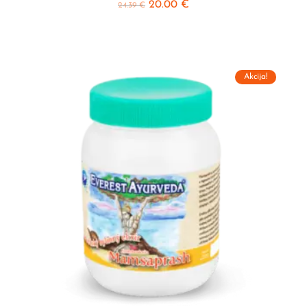
20.00
€
24.39
€
Akcija!