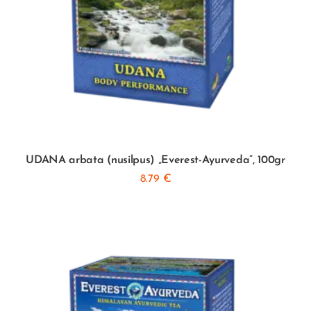
UDANA arbata (nusilpus) „Everest-Ayurveda”, 100gr
8.79
€