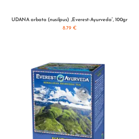
UDANA arbata (nusilpus) „Everest-Ayurveda”, 100gr
8.79
€