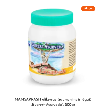
Akcija!
MAMSAPRASH eliksyras (raumenims ir jėgai)
„Everest-Ayurveda”, 200gr