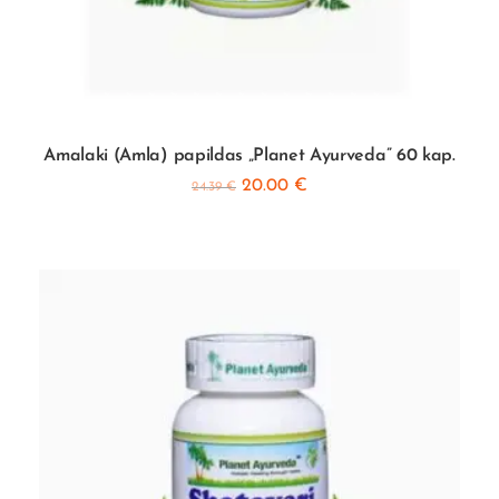
Amalaki (Amla) papildas „Planet Ayurveda” 60 kap.
20.00
€
24.39
€