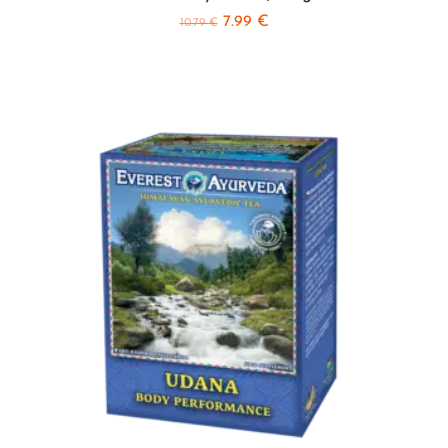
7.99
€
10.79
€