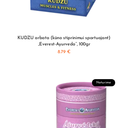
KUDZU arbata (kūno stiprinimui sportuojant)
„Everest-Ayurveda”, 100gr
8.79
€
Neturime