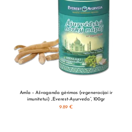
Amla – Ašvaganda gėrimas (regeneracijai ir
imunitetui) „Everest-Ayurveda”, 100gr
9.89
€