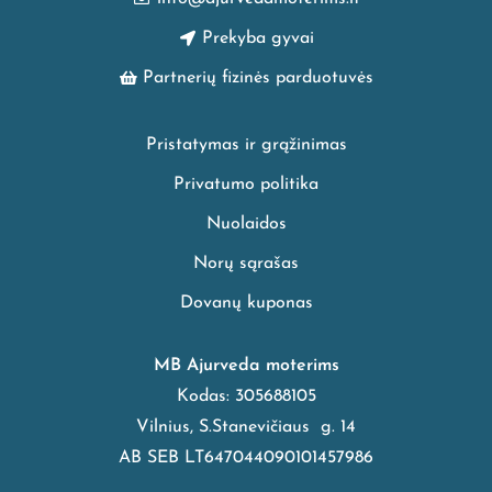
Prekyba gyvai
Partnerių fizinės parduotuvės
Pristatymas ir grąžinimas
Privatumo politika
Nuolaidos
Norų sąrašas
Dovanų kuponas
MB Ajurveda moterims
Kodas: 305688105
Vilnius, S.Stanevičiaus g. 14
AB SEB LT647044090101457986