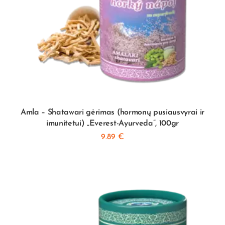
Amla – Shatawari gėrimas (hormonų pusiausvyrai ir
imunitetui) „Everest-Ayurveda”, 100gr
9.89
€