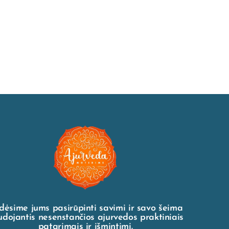
dėsime jums pasirūpinti savimi ir savo šeima
dojantis nesenstančios ajurvedos praktiniais
patarimais ir išmintimi.