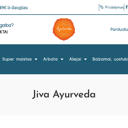
9€ ir daugiau
Pristatymas
agalba?
Parduot
KTAI
Super maistas
Arbata
Aliejai
Balzamai, uostuka
Jiva Ayurveda