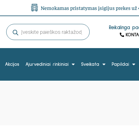
Nemokamas pristatymas įsigijus prekes už 4
Reikalinga p
KONTA
Akcijos
Ajurvediniai rinkiniai
Sveikata
Papildai