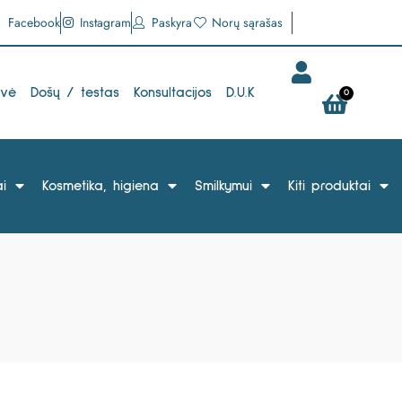
Facebook
Instagram
Paskyra
Norų sąrašas
uvė
Došų / testas
Konsultacijos
D.U.K
0
i
Kosmetika, higiena
Smilkymui
Kiti produktai