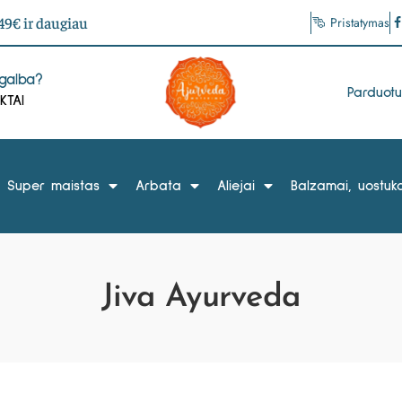
9€ ir daugiau
Pristatymas
agalba?
Parduot
KTAI
Super maistas
Arbata
Aliejai
Balzamai, uostuka
Jiva Ayurveda