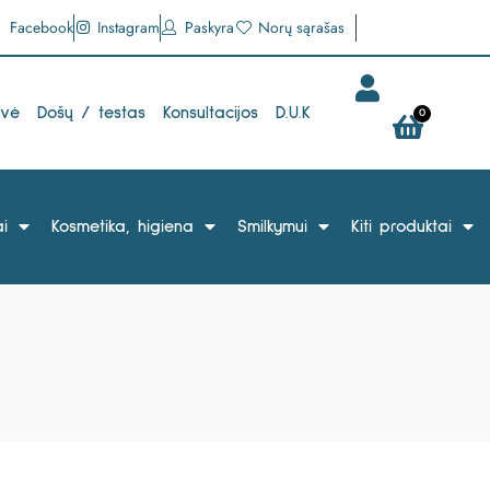
Facebook
Instagram
Paskyra
Norų sąrašas
uvė
Došų / testas
Konsultacijos
D.U.K
0
i
Kosmetika, higiena
Smilkymui
Kiti produktai