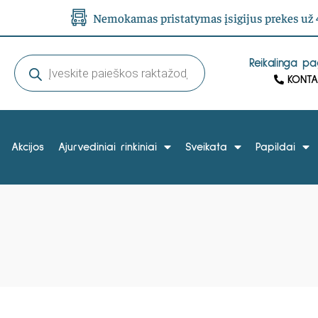
Nemokamas pristatymas įsigijus prekes už 4
Reikalinga p
KONTA
Akcijos
Ajurvediniai rinkiniai
Sveikata
Papildai