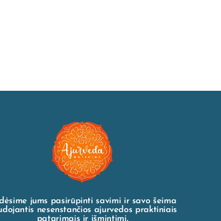
dėsime jums pasirūpinti savimi ir savo šeima
dojantis nesenstančios ajurvedos praktiniais
patarimais ir išmintimi.