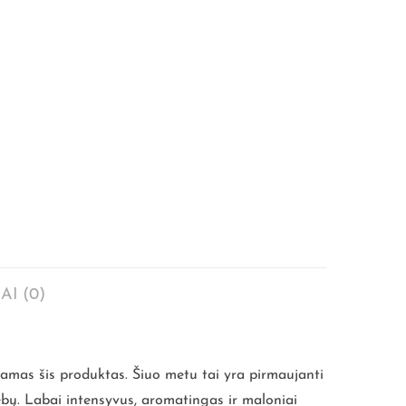
AI (0)
inamas šis produktas. Šiuo metu tai yra pirmaujanti
bų. Labai intensyvus, aromatingas ir maloniai