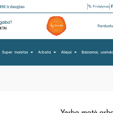
9€ ir daugiau
Pristatymas
agalba?
Parduot
KTAI
Super maistas
Arbata
Aliejai
Balzamai, uostuka
Yerba matė arbat