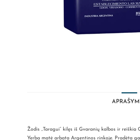
APRAŠYM
Žodis „Taragui“ kilęs iš Gvaranių kalbos ir reiškia
Yerba matė arbata Argentinos rinkoje. Pradėta gam