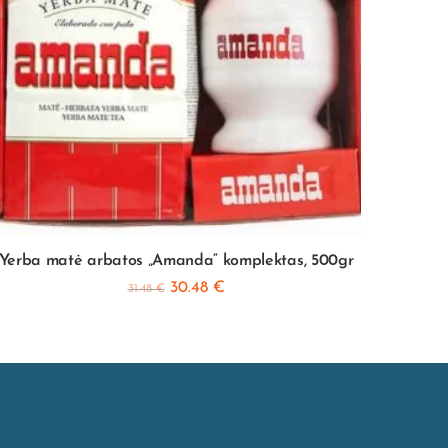
Yerba matė arbatos „Amanda“ komplektas, 500gr
30.48
€
31.48
€