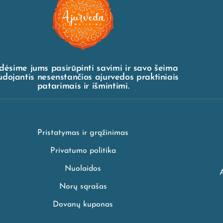
dėsime jums pasirūpinti savimi ir savo šeima
dojantis nesenstančios ajurvedos praktiniais
patarimais ir išmintimi.
Pristatymas ir grąžinimas
Privatumo politika
Nuolaidos
Norų sąrašas
Dovanų kuponas