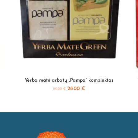
Yerba matė arbatų „Pampa” komplektas
28.00
€
29.00
€