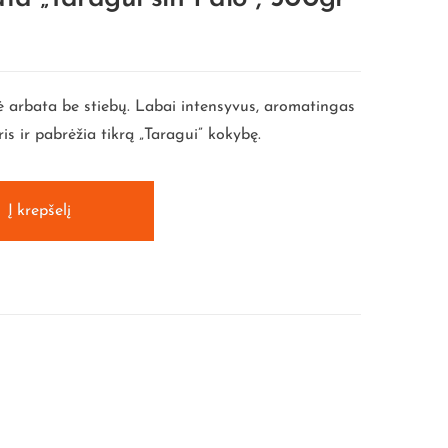
ė arbata be stiebų. Labai intensyvus, aromatingas
ris ir pabrėžia tikrą „Taragui” kokybę.
Į krepšelį