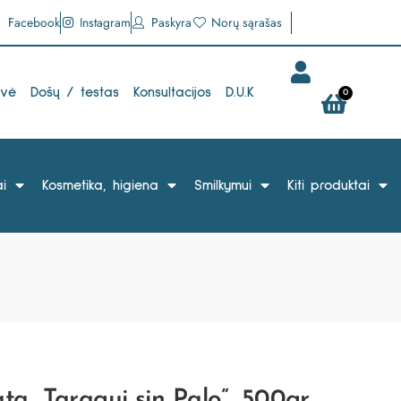
Facebook
Instagram
Paskyra
Norų sąrašas
uvė
Došų / testas
Konsultacijos
D.U.K
0
i
Kosmetika, higiena
Smilkymui
Kiti produktai
a „Taragui sin Palo”, 500gr