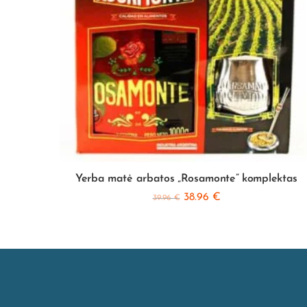
Yerba matė arbatos „Rosamonte” komplektas
38.96
€
39.96
€