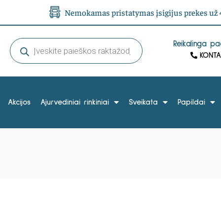
Nemokamas pristatymas įsigijus prekes už 4
Reikalinga p
KONTA
Akcijos
Ajurvediniai rinkiniai
Sveikata
Papildai