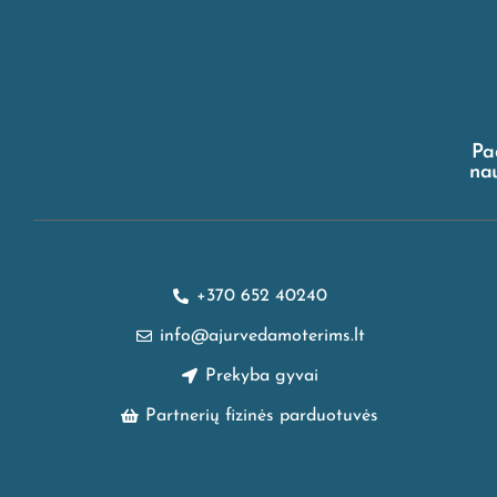
Pa
nau
+370 652 40240
info@ajurvedamoterims.lt
Prekyba gyvai
Partnerių fizinės parduotuvės