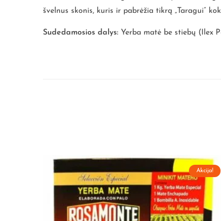
švelnus skonis, kuris ir pabrėžia tikrą „Taragui” ko
Sudedamosios dalys:
Yerba matė be stiebų (Ilex P
Akcija!
Akcija!