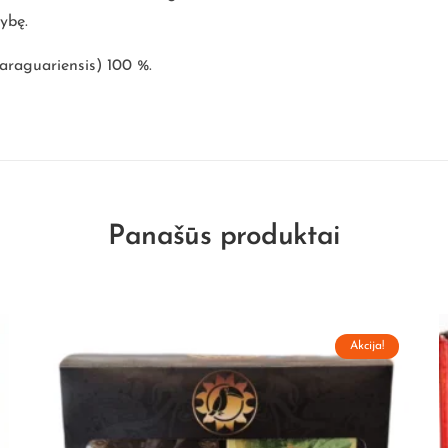
kybę.
araguariensis) 100 %.
Panašūs produktai
Akcija!