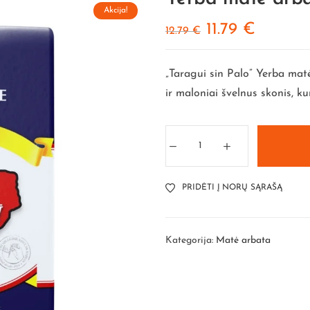
Akcija!
11.79
€
12.79
€
„Taragui sin Palo” Yerba mat
ir maloniai švelnus skonis, ku
PRIDĖTI Į NORŲ SĄRAŠĄ
Kategorija:
Matė arbata