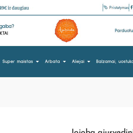
9€ ir daugiau
Pristatymas
agalba?
Parduot
KTAI
Super maistas
Arbata
Aliejai
Balzamai, uostuka
Jojoba ajurvedin