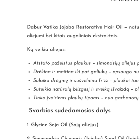
Dabur Vatika Jojoba Restorative Hair Oil
— natūr
aliejumi bei kitais augaliniais ekstraktais.
Ką veikia aliejus:
Atstato pažeistus plaukus – simondsijų aliejus 
Drėkina ir maitina iki pat galiukų – apsaugo nuo
Sulaiko drėgmę ir sušvelnina frizz – plaukai ta
Suteikia natūralų blizgesį ir sveiką išvaizdą – p
Tinka įvairiems plaukų tipams – nuo garbanotų i
Svarbios sudedamosios dalys
1. Glycine Soja Oil (Sojų aliejus)
2. Simmondsia Chinensis (Jojoba) Seed Oil (Jojob