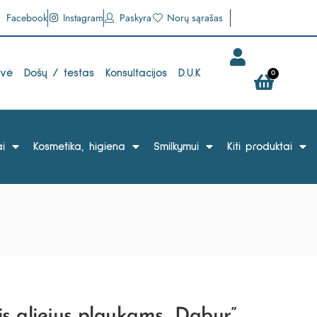
Facebook
Instagram
Paskyra
Norų sąrašas
uvė
Došų / testas
Konsultacijos
D.U.K
0
i
Kosmetika, higiena
Smilkymui
Kiti produktai
is aliejus plaukams „Dabur”,