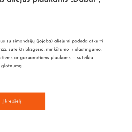
us su simondsijų (jojoba) aliejumi padeda atkurti
izz, suteikti blizgesio, minkštumo ir elastingumo.
eistiems ar garbanotiems plaukams — suteikia
i glotnumą.
Į krepšelį