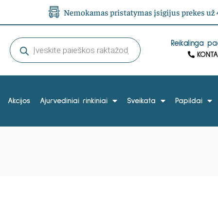
Nemokamas pristatymas įsigijus prekes už 4
Reikalinga p
KONTA
Akcijos
Ajurvediniai rinkiniai
Sveikata
Papildai