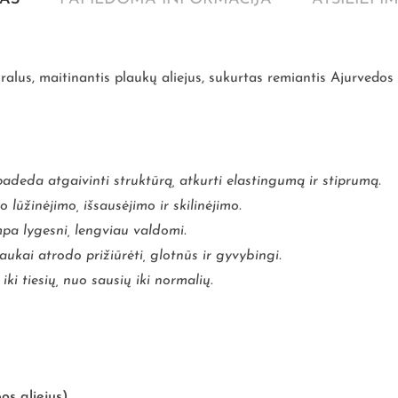
alus, maitinantis plaukų aliejus, sukurtas remiantis Ajurvedos t
padeda atgaivinti struktūrą, atkurti elastingumą ir stiprumą.
 lūžinėjimo, išsausėjimo ir skilinėjimo.
mpa lygesni, lengviau valdomi.
laukai atrodo prižiūrėti, glotnūs ir gyvybingi.
ki tiesių, nuo sausių iki normalių
.
os aliejus)