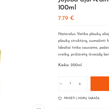
100ml
7.79
€
Natūralus Vatika plaukų aliej
plaukų struktūrą, sumažinti fr
Idealiai tinka sausiems, paž
sveiką, prižiūrėtą išvaizdą be
Kiekis:
200ml
PRIDĖTI Į NORŲ SĄRAŠĄ