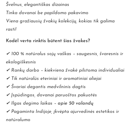
Švelnus, elegantiškas dizainas
Tinka dovanai be papildomo pakavimo
Viena gražiausių žvakių kolekcijų, kokias tik galima
rasti!
Kodėl verta rinktis būtent šias žvakes?
✔ 100 % natūralus sojų vaškas – saugesnis, švaresnis ir
ekologiškesnis
✔ Rankų darbo – kiekviena žvakė pilstoma individualiai
✔ Tik natūralūs eteriniai ir aromatiniai aliejai
✔ Švariai degantis medvilninis dagtis
✔ Įspūdingos, dovanai paruoštos pakuotės
✔ Ilgas degimo laikas –
apie 50 valandų
✔ Pagaminta Indijoje, įkvėpta ajurvedinės estetikos ir
natūralumo