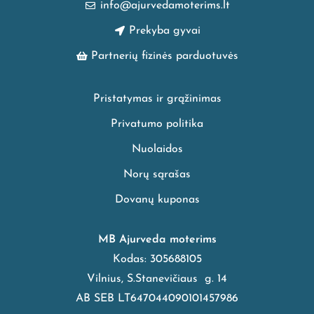
info@ajurvedamoterims.lt
Prekyba gyvai
Partnerių fizinės parduotuvės
Pristatymas ir grąžinimas
Privatumo politika
Nuolaidos
Norų sąrašas
Dovanų kuponas
MB Ajurveda moterims
Kodas: 305688105
Vilnius, S.Stanevičiaus g. 14
AB SEB LT647044090101457986