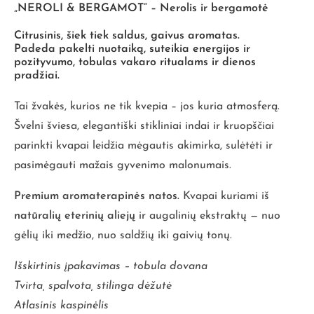
„
NEROLI & BERGAMOT” – Nerolis ir bergamotė
Citrusinis, šiek tiek saldus, gaivus aromatas.
Padeda pakelti nuotaiką, suteikia energijos ir
pozityvumo, tobulas vakaro ritualams ir dienos
pradžiai.
Tai žvakės, kurios ne tik kvepia – jos kuria atmosferą.
Švelni šviesa, elegantiški stikliniai indai ir kruopščiai
parinkti kvapai leidžia mėgautis akimirka, sulėtėti ir
pasimėgauti mažais gyvenimo malonumais.
Premium aromaterapinės natos.
Kvapai kuriami iš
natūralių eterinių aliejų
ir augalinių ekstraktų — nuo
gėlių iki medžio, nuo saldžių iki gaivių tonų.
Išskirtinis įpakavimas – tobula dovana
Tvirta, spalvota, stilinga dėžutė
Atlasinis kaspinėlis