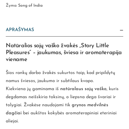
Žyma:
Song of India
APRAŠYMAS
Natūralios sojų vaško žvakės „Story Little
Pleasures“ – jaukumas, šviesa ir aromaterapija
viename
Šios rankų darbo žvakės sukurtos taip, kad pripildytų
namus šviesos, jaukumo ir subtilaus kvapo.
Kiekviena jų gaminama iš
natūralaus sojų vaško
, kuris
degdamas neišskiria toksinų, o liepsna dega švariai ir
tolygiai. Žvakėse naudojami tik
grynos medvilnės
dagčiai
bei aukštos kokybės aromaterapiniai eteriniai
aliejai.