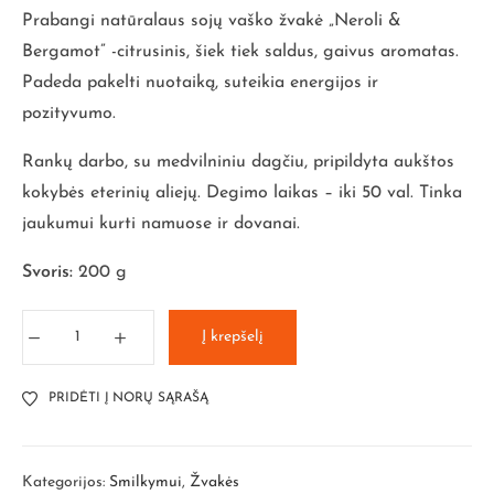
Prabangi natūralaus sojų vaško žvakė „Neroli &
Bergamot” -citrusinis, šiek tiek saldus, gaivus aromatas.
Padeda pakelti nuotaiką, suteikia energijos ir
pozityvumo.
Rankų darbo, su medvilniniu dagčiu, pripildyta aukštos
kokybės eterinių aliejų. Degimo laikas – iki 50 val. Tinka
jaukumui kurti namuose ir dovanai.
Svoris:
200 g
Į krepšelį
PRIDĖTI Į NORŲ SĄRAŠĄ
Kategorijos:
Smilkymui
,
Žvakės