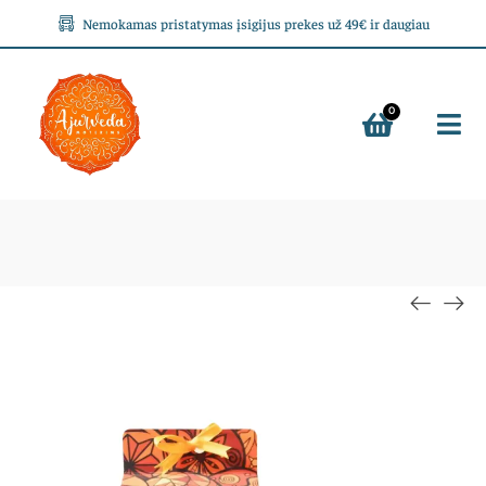
Nemokamas pristatymas įsigijus prekes už 49€ ir daugiau
0