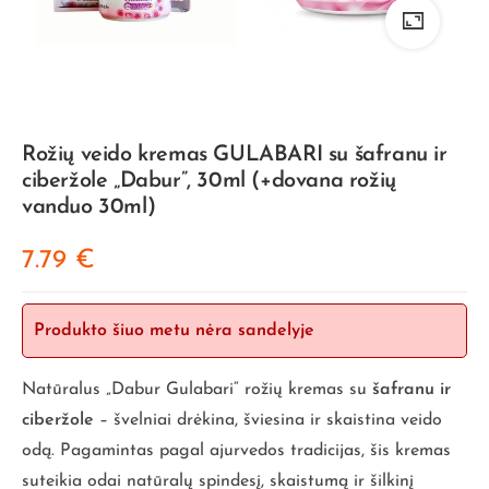
Rožių veido kremas GULABARI su šafranu ir
ciberžole „Dabur”, 30ml (+dovana rožių
vanduo 30ml)
7.79
€
Produkto šiuo metu nėra sandelyje
Natūralus „Dabur Gulabari“ rožių kremas su
šafranu ir
ciberžole
– švelniai drėkina, šviesina ir skaistina veido
odą. Pagamintas pagal ajurvedos tradicijas, šis kremas
suteikia odai natūralų spindesį, skaistumą ir šilkinį