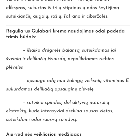
eliksyras
, sukurtas iš trijų stipriausių odos švytėjimą
suteikiančių augalų: rožių, šafrano ir ciberžolės.
Reguliarus Gulabari kremo naudojimas odai padeda
trimis būdais:
– išlaiko drėgmės balansą, suteikdamas jai
švelnią ir delikačią išvaizdą, nepalikdamas riebios
plėvelės
– apsaugo odą nuo žalingų veiksnių vitaminas E,
sukurdamas delikačią apsauginę plėvelę
– suteikia spindesį dėl aktyvių natūralių
ekstraktų, kurie intensyviai drėkina sausas vietas,
suteikdami odai rausvą spindesį.
Ajurvedinės veikliosios medžiagos