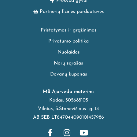
Prekyba gyvai
Partnerių fizinės parduotuvės
Pristatymas ir grąžinimas
Privatumo politika
Nuolaidos
Norų sąrašas
Dovanų kuponas
MB Ajurveda moterims
Kodas: 305688105
Vilnius, S.Stanevičiaus g. 14
AB SEB LT647044090101457986