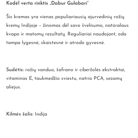
Kodėl verta rinktis „Dabur Gulabari“
Šis kremas yra vienas populiariausių ajurvedinių rožių
kremų Indijoje – žinomas dėl savo švelnumo, natūralaus
kvapo ir matomų rezultatų. Reguliariai naudojant, oda
tampa lygesnė, skaistesnė ir atrodo gyvesnė.
Sudėtis:
rožių vanduo, šafrano ir ciberžolės ekstraktai,
vitaminas E, taukmedžio sviestu, natrio PCA, sezamų
aliejus.
Kilmės šalis:
Indija