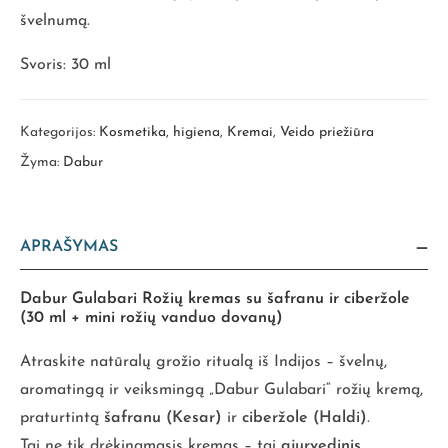
švelnumą.
Svoris: 30 ml
Kategorijos:
Kosmetika, higiena
,
Kremai
,
Veido priežiūra
Žyma:
Dabur
APRAŠYMAS
Dabur Gulabari Rožių kremas su šafranu ir ciberžole
(30 ml + mini rožių vanduo dovanų)
Atraskite natūralų grožio ritualą iš Indijos – švelnų,
aromatingą ir veiksmingą „Dabur Gulabari“ rožių kremą,
praturtintą
šafranu (Kesar)
ir
ciberžole (Haldi)
.
Tai ne tik drėkinamasis kremas – tai
ajurvedinis