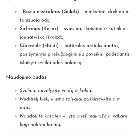
Rožių ekstraktas (Gulab)
– minkština, drėkina ir
tonizuoja odą.
Šafranas (Kesar)
– šviesina, skaistina ir suteikia
jaunatvišką išvaizdą.
Ciberžolė (Haldi)
– natūralus antioksidantas,
pasižymintis priešuždegiminiu poveikiu, padedantis
išlaikyti sveiką odos balansą.
Naudojimo būdas
Švelniai nuvalykite veidą ir kaklą.
Nedidelį kiekį kremo tolygiai paskirstykite ant
odos.
Naudokite kasdien – ryte prieš makiažą ir vakare
kaip naktinį kremą.