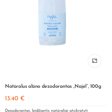
Natūralus alūno dezodorantas „Najel”, 100g
13.40
€
Dezodorantas, leidžiantis natūraliai atsikratyti