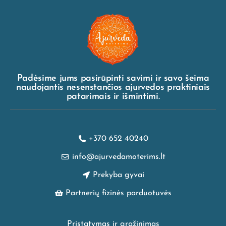
Padėsime jums pasirūpinti savimi ir savo šeima
naudojantis nesenstančios ajurvedos praktiniais
patarimais ir išmintimi.
+370 652 40240
info@ajurvedamoterims.lt
Prekyba gyvai
Partnerių fizinės parduotuvės
Pristatymas ir grąžinimas