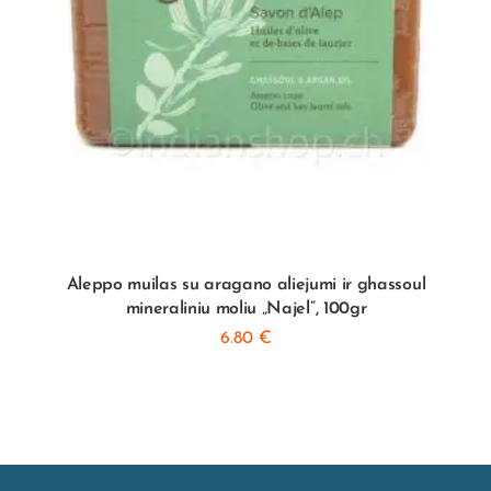
Aleppo muilas su aragano aliejumi ir ghassoul
mineraliniu moliu „Najel”, 100gr
6.80
€