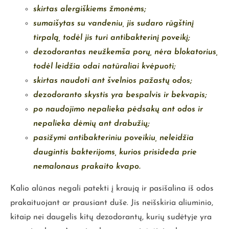
skirtas alergiškiems žmonėms;
sumaišytas su vandeniu, jis sudaro rūgštinį
tirpalą, todėl jis turi antibakterinį poveikį;
dezodorantas neužkemša porų, nėra blokatorius,
todėl leidžia odai natūraliai kvėpuoti;
skirtas naudoti ant švelnios pažastų odos;
dezodoranto skystis yr
a bespalvis ir bekvapis;
po naudojimo nepalieka pėdsakų ant odos ir
nepalieka dėmių ant drabužių;
pasižymi antibakteriniu poveikiu, neleidžia
daugintis bakterijoms, kurios prisideda prie
nemalonaus prakaito kvapo.
Kalio alūnas negali patekti į kraują ir pasišalina iš odos
prakaituojant ar prausiant duše. Jis neišskiria aliuminio,
kitaip nei daugelis kitų dezodorantų, kurių sudėtyje yra