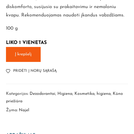
diskomforto, susijusio su prakaitavimu ir nemaloniu
kvapu. Rekomenduojamas naudoti įkandus vabzdžiams.
100 g
LIKO 1 VIENETAS
Į krepšelį
PRIDĖTI Į NORŲ SĄRAŠĄ
Kategorijos:
Dezodorantai
,
Higiena
,
Kosmetika, higiena
,
Kūno
priežiūra
Žyma:
Najel