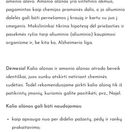
amonio alavo. Amonio alūnas yra sintetinis akmuo,
pagamintas kaip chemijos pramonės dalis, o jo aliuminio
dalelės gali būti pernešamos į kraują ir kartu su juo į
smegenis. Mokslininkai tikrina hipotezę dėl priežasties ir
pasekmės ryšio tarp aliuminio (aliuminio) kaupimosi
organizme ir, be kita ko, Alzheimerio liga.
Dėmesio!
Kalio alūnas ir amonio alūnas atrodo beveik
identiškai, juos sunku atskirti netiriant cheminės
sudėties. Todėl rekomenduojame pirkti kalio alūną tik iš
patikrintų įmonių, kuriomis galite pasitikėti, pvz., Najel.
Kalio alūnas gali būti naudojamas:
kaip apsauga nuo per didelio pažastų, pėdų ir rankų
prakaitavimo;