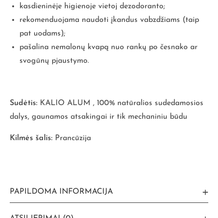
kasdieninėje higienoje vietoj dezodoranto;
rekomenduojama naudoti įkandus vabzdžiams (taip
pat uodams);
pašalina nemalonų kvapą nuo rankų po česnako ar
svogūnų pjaustymo.
Sudėtis:
KALIO ALUM , 100% natūralios sudedamosios
dalys, gaunamos atsakingai ir tik mechaniniu būdu
Kilmės šalis:
Prancūzija
PAPILDOMA INFORMACIJA