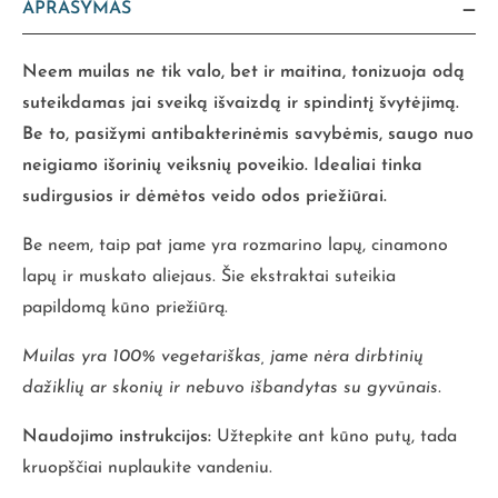
APRAŠYMAS
Neem muilas ne tik valo, bet ir maitina, tonizuoja odą
suteikdamas jai sveiką išvaizdą ir spindintį švytėjimą.
Be to, pasižymi antibakterinėmis savybėmis, saugo nuo
neigiamo išorinių veiksnių poveikio. Idealiai tinka
sudirgusios ir dėmėtos veido odos priežiūrai.
Be neem, taip pat jame yra rozmarino lapų, cinamono
lapų ir muskato aliejaus. Šie ekstraktai suteikia
papildomą kūno priežiūrą.
Muilas yra 100% vegetariškas, jame nėra dirbtinių
dažiklių ar skonių ir nebuvo išbandytas su gyvūnais.
Naudojimo instrukcijos:
Užtepkite ant kūno putų, tada
kruopščiai nuplaukite vandeniu.