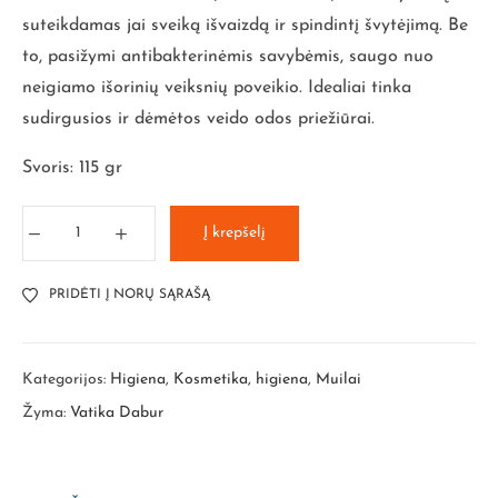
suteikdamas jai sveiką išvaizdą ir spindintį švytėjimą. Be
to, pasižymi antibakterinėmis savybėmis, saugo nuo
neigiamo išorinių veiksnių poveikio. Idealiai tinka
sudirgusios ir dėmėtos veido odos priežiūrai.
Svoris: 115 gr
Į krepšelį
PRIDĖTI Į NORŲ SĄRAŠĄ
Kategorijos:
Higiena
,
Kosmetika, higiena
,
Muilai
Žyma:
Vatika Dabur