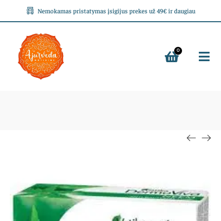
Nemokamas pristatymas įsigijus prekes už 49€ ir daugiau
0