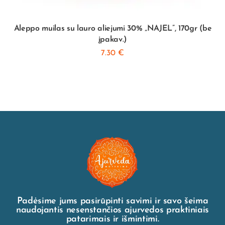
Aleppo muilas su lauro aliejumi 30% „NAJEL”, 170gr (be
įpakav.)
7.30
€
Padėsime jums pasirūpinti savimi ir savo šeima
naudojantis nesenstančios ajurvedos praktiniais
patarimais ir išmintimi.