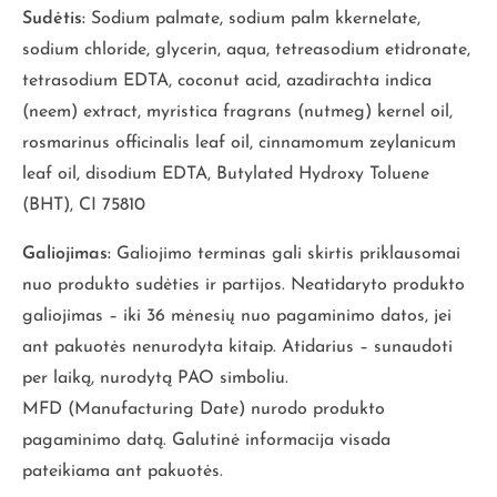
Sudėtis:
Sodium palmate, sodium palm kkernelate,
sodium chloride, glycerin, aqua, tetreasodium etidronate,
tetrasodium EDTA, coconut acid, azadirachta indica
(neem) extract, myristica fragrans (nutmeg) kernel oil,
rosmarinus officinalis leaf oil, cinnamomum zeylanicum
leaf oil, disodium EDTA, Butylated Hydroxy Toluene
(BHT), CI 75810
Galiojimas:
Galiojimo terminas gali skirtis priklausomai
nuo produkto sudėties ir partijos. Neatidaryto produkto
galiojimas – iki 36 mėnesių nuo pagaminimo datos, jei
ant pakuotės nenurodyta kitaip. Atidarius – sunaudoti
per laiką, nurodytą PAO simboliu.
MFD (Manufacturing Date) nurodo produkto
pagaminimo datą. Galutinė informacija visada
pateikiama ant pakuotės.