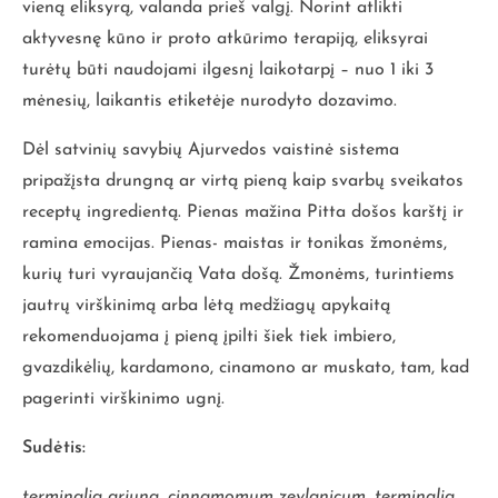
vieną eliksyrą, valanda prieš valgį. Norint atlikti
aktyvesnę kūno ir proto atkūrimo terapiją, eliksyrai
turėtų būti naudojami ilgesnį laikotarpį – nuo 1 iki 3
mėnesių, laikantis etiketėje nurodyto dozavimo.
Dėl satvinių savybių Ajurvedos vaistinė sistema
pripažįsta drungną ar virtą pieną kaip svarbų sveikatos
receptų ingredientą. Pienas mažina Pitta došos karštį ir
ramina emocijas. Pienas- maistas ir tonikas žmonėms,
kurių turi vyraujančią Vata došą. Žmonėms, turintiems
jautrų virškinimą arba lėtą medžiagų apykaitą
rekomenduojama į pieną įpilti šiek tiek imbiero,
gvazdikėlių, kardamono, cinamono ar muskato, tam, kad
pagerinti virškinimo ugnį.
Sudėtis:
terminalia arjuna, cinnamomum zeylanicum, terminalia