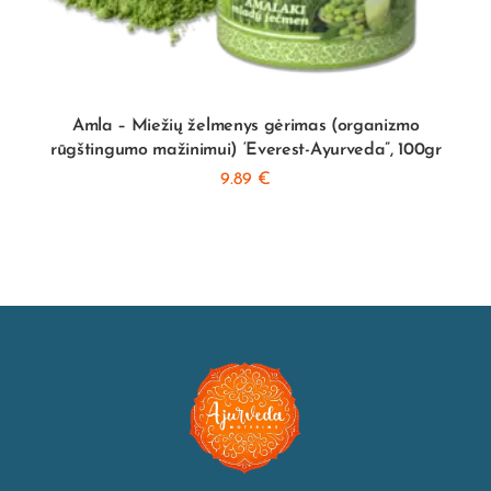
Amla – Miežių želmenys gėrimas (organizmo
rūgštingumo mažinimui) ‘Everest-Ayurveda”, 100gr
9.89
€