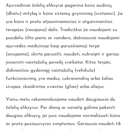
Ajurvediniai žolelių eliksyrai pagerina kūno audinių
(dhatu) mitybą ir kūno sistemų gryninimą (srotamsi). Jie
yra kūno ir proto atjauninamosios ir atgaivinančios
terapijos (rasajana) dalis. Tradiciškai jie naudojami su
puodeliu šilto pieno ar vandens, dažniausiai naudojami
ajurvedos medicinoje kaip paruošiamoji terpė
(anupama), skirta paruošti, naudoti, nukreipti ir geriau
įsisavinti vaistažolių poveikį sveikatai. Kitos terpės,
didinančios gydomąjį vaistažolių (vehikula)
funkcionavimą, yra medus, cukranendrių arba žalias
sirupas, skaidrintas sviestas (ghee) arba aliejus.
Vienu metu rekomenduojame naudoti daugiausia du
žolelių eliksyrus. Per dieną ar savaitę galima pakeisti
daugiau eliksyrų, jei juos naudojame normalizuoti kūno
ar proto pusiausvyros simptomus. Geriausia naudoti tik