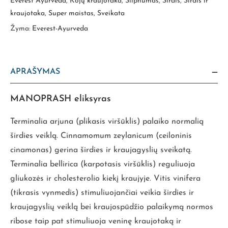
Everest Ayurveda
,
Kojų kraujotaka
,
Silpnumas
,
Širdis
,
Širdis ir
kraujotaka
,
Super maistas
,
Sveikata
Žyma:
Everest-Ayurveda
APRAŠYMAS
MANOPRASH
eliksyras
Terminalia arjuna (plikasis viršūklis) palaiko normalią
širdies veiklą. Cinnamomum zeylanicum (ceiloninis
cinamonas) gerina širdies ir kraujagyslių sveikatą.
Terminalia bellirica (karpotasis viršūklis) reguliuoja
gliukozės ir cholesterolio kiekį kraujyje. Vitis vinifera
(tikrasis vynmedis) stimuliuojančiai veikia širdies ir
kraujagyslių veiklą bei kraujospūdžio palaikymą normos
ribose taip pat stimuliuoja veninę kraujotaką ir