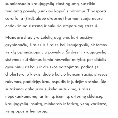
subalansuoja kraujagyslių elastingumą, suteikia
teigiamą poveikį „sunkios kojos” sindromui. Tinospora
cordifolia (širdžialapė drabsnė) harmonizuoja neuro –
endokrininę sistemą ir sukuria atsparumą stresui.
Manoprashas
yra žolelių uogienė, kuri pasižymi
gryninančiu, širdies ir širdies bei kraujagyslių sistemos
veiklą optimizuojančiu poveikiu. Širdies ir kraujagyslių
sistemos sutrikimus lemia nesveika mityba, per didelis
gyvūninių riebalų ir druskos vartojimas, padidėjęs
cholesterolio kiekis, didelė kalcio koncentracija, stresas,
rūkymas, padidėjęs kraujospūdis ir judėjimo stoka. Šie
sutrikimai galiausiai sukelia nutukimą, širdies
nepakankamumą, aritmiją, išemiją, arterinę sklerozę,
kraujagyslių insultą, miokardo infarktą, venų varikozę,
venų opas ir hemorojų.