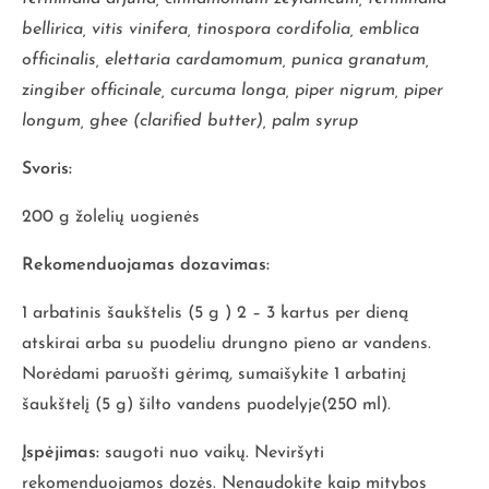
bellirica, vitis vinifera, tinospora cordifolia, emblica
officinalis, elettaria cardamomum, punica granatum,
zingiber officinale, curcuma longa, piper nigrum, piper
longum, ghee (clarified butter), palm syrup
Svoris:
200 g žolelių uogienės
Rekomenduojamas dozavimas:
1 arbatinis šaukštelis (5 g ) 2 – 3 kartus per dieną
atskirai arba su puodeliu drungno pieno ar vandens.
Norėdami paruošti gėrimą, sumaišykite 1 arbatinį
šaukštelį (5 g) šilto vandens puodelyje(250 ml).
Įspėjimas:
saugoti nuo vaikų. Neviršyti
rekomenduojamos dozės. Nenaudokite kaip mitybos