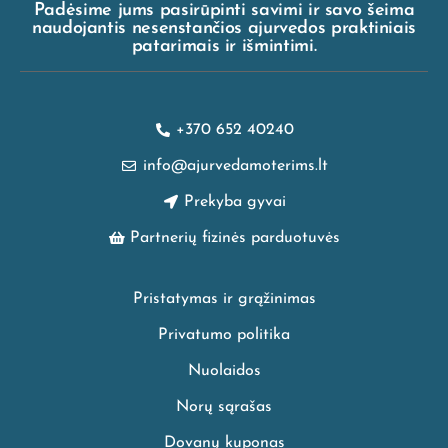
Padėsime jums pasirūpinti savimi ir savo šeima
naudojantis nesenstančios ajurvedos praktiniais
patarimais ir išmintimi.
+370 652 40240
info@ajurvedamoterims.lt
Prekyba gyvai
Partnerių fizinės parduotuvės
Pristatymas ir grąžinimas
Privatumo politika
Nuolaidos
Norų sąrašas
Dovanų kuponas