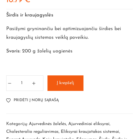
10.79
€
4.50
iš 5
(viso
įvertini
Širdis ir kraujagyslės
mų:
2
)
Pasižymi gryninančiu bei optimizuojančiu širdies bei
kraujagyslių sistemos veiklą poveikiu.
Svoris:
200 g žolelių uogienės
Į krepšelį
PRIDĖTI Į NORŲ SĄRAŠĄ
Kategorijų:
Ajurvedinės žolelės
,
Ajurvediniai eliksyrai
,
Cholesterolio reguliavimas
,
Eliksyrai kraujotakos sistemai
,