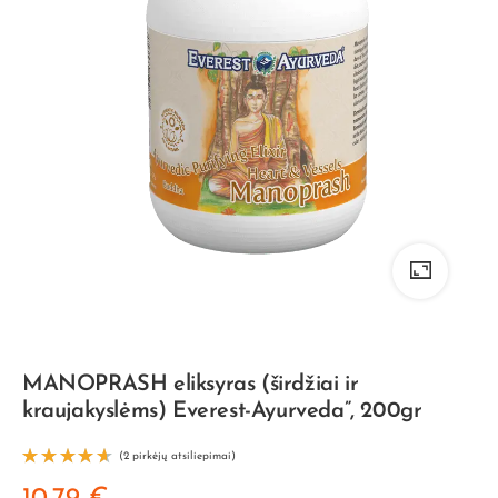
MANOPRASH eliksyras (širdžiai ir
kraujakyslėms) Everest-Ayurveda”, 200gr
(
2
pirkėjų atsiliepimai)
Įvertini
mas: