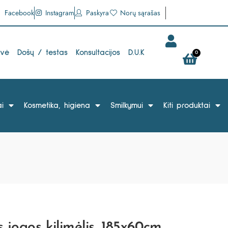
Facebook
Instagram
Paskyra
Norų sąrašas
uvė
Došų / testas
Konsultacijos
D.U.K
0
i
Kosmetika, higiena
Smilkymui
Kiti produktai
 jogos kilimėlis, 185x60cm