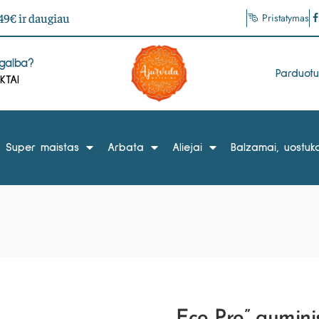
9€ ir daugiau
Pristatymas
agalba?
Parduot
KTAI
Super maistas
Arbata
Aliejai
Balzamai, uostuka
„Eco Pro” guminis