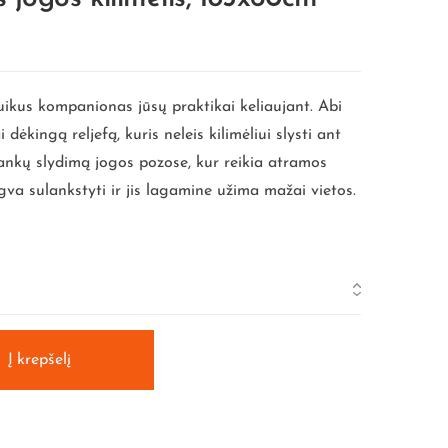
puikus kompanionas jūsų praktikai keliaujant. Abi
i dėkingą reljefą, kuris neleis kilimėliui slysti ant
rankų slydimą jogos pozose, kur reikia atramos
ngva sulankstyti ir jis lagamine užima mažai vietos.
Į krepšelį