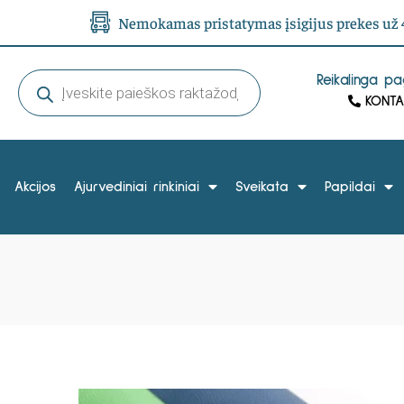
Nemokamas pristatymas įsigijus prekes už 4
Reikalinga p
KONTA
Akcijos
Ajurvediniai rinkiniai
Sveikata
Papildai