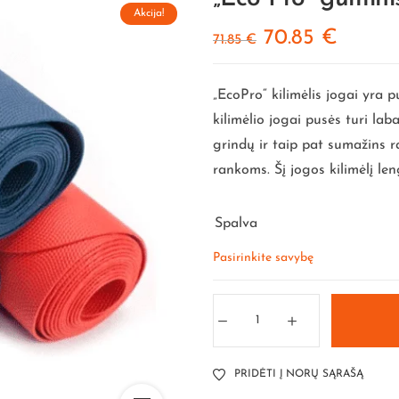
Akcija!
70.85
€
71.85
€
„EcoPro“ kilimėlis jogai yra 
kilimėlio jogai pusės turi laba
grindų ir taip pat sumažins 
rankoms. Šį jogos kilimėlį le
Spalva
PRIDĖTI Į NORŲ SĄRAŠĄ