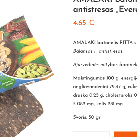
antistresas „Eve
4.65
€
AMALAKI batonėlis PITTA su
Balansas ir antistresas.
Ajurvedinės mitybos batonėlis
Maistingumas 100 g:
energija
angliavandeniai 79,47 g, cukr
druska 0,25 g, cholesterolis 
5 089 mg, kalis 281 mg
Svoris:
50 gr