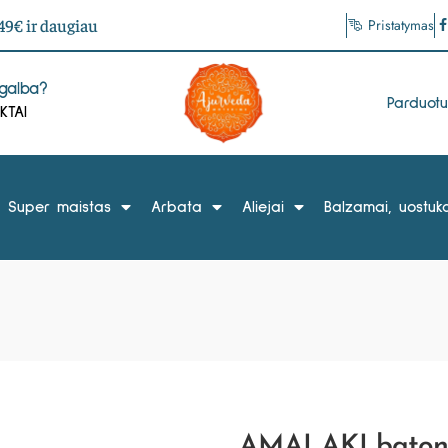
9€ ir daugiau
Pristatymas
agalba?
Parduot
KTAI
Super maistas
Arbata
Aliejai
Balzamai, uostuka
AMALAKI batonėl