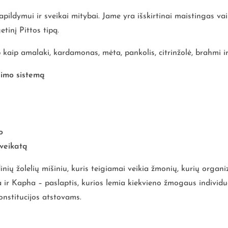
ildymui ir sveikai mitybai. Jame yra išskirtinai maistingas vai
tinį Pittos tipą.
 kaip amalaki, kardamonas, mėta, pankolis, citrinžolė, brahmi i
inimo sistemą
o
sveikatą
nių žolelių mišiniu, kuris teigiamai veikia žmonių, kurių organi
ta ir Kapha – paslaptis, kurios lemia kiekvieno žmogaus individ
onstitucijos atstovams.