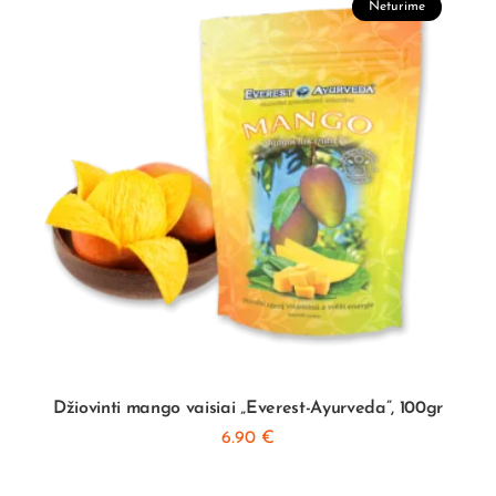
Neturime
Džiovinti mango vaisiai „Everest-Ayurveda”, 100gr
6.90
€