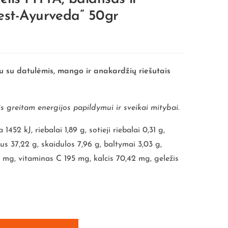
rest-Ayurveda” 50gr
 su datulėmis, mango ir anakardžių riešutais
 greitam energijos papildymui ir sveikai mitybai.
 1452 kJ, riebalai 1,89 g, sotieji riebalai 0,31 g,
us 37,22 g, skaidulos 7,96 g, baltymai 3,03 g,
0 mg, vitaminas C 195 mg, kalcis 70,42 mg, geležis