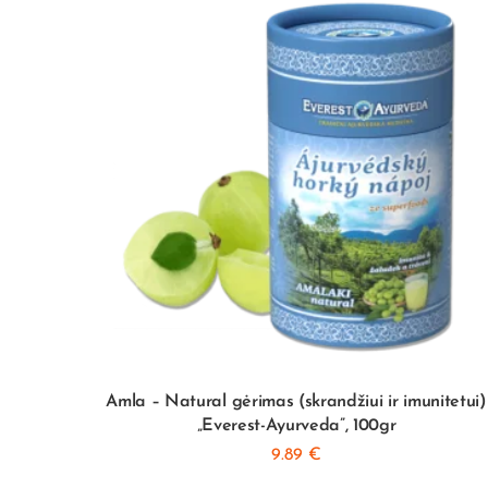
turime
tai)
Amla – Natural gėrimas (skrandžiui ir imunitetui)
„Everest-Ayurveda”, 100gr
9.89
€