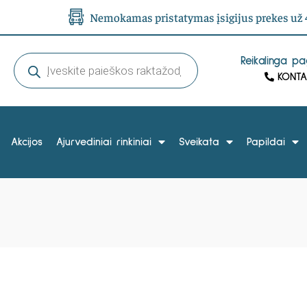
Nemokamas pristatymas įsigijus prekes už 4
Reikalinga p
KONTA
Akcijos
Ajurvediniai rinkiniai
Sveikata
Papildai