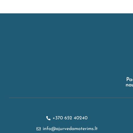
Pa
nau
+370 652 40240
info@ajurvedamoterims.lt