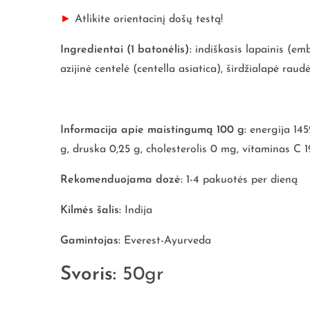
►
Atlikite orientacinį došų testą!
Ingredientai (1 batonėlis):
indiškasis lapainis (emb
azijinė centelė (centella asiatica), širdžialapė raudė
Informacija apie maistingumą 100 g:
energija 145
g, druska 0,25 g, cholesterolis 0 mg, vitaminas C 
Rekomenduojama dozė:
1-4 pakuotės per dieną
Kilmės šalis:
Indija
Gamintojas:
Everest-Ayurveda
Svoris:
50gr