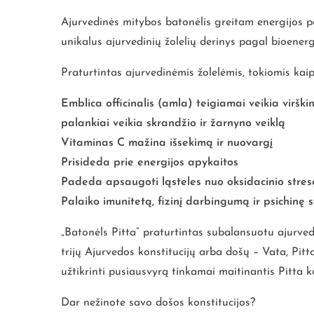
Ajurvedinės mitybos batonėlis greitam energijos pap
unikalus ajurvedinių žolelių derinys pagal bioenerge
Praturtintas ajurvedinėmis žolelėmis, tokiomis kaip
Emblica officinalis (amla) teigiamai veikia viršk
palankiai veikia skrandžio ir žarnyno veiklą
Vitaminas C mažina išsekimą ir nuovargį
Prisideda prie energijos apykaitos
Padeda apsaugoti ląsteles nuo oksidacinio stres
Palaiko imunitetą, fizinį darbingumą ir psichinę 
„Batonėls Pitta” praturtintas subalansuotu ajurvedi
trijų Ajurvedos konstitucijų arba došų – Vata, Pit
užtikrinti pusiausvyrą tinkamai maitinantis Pitta k
Dar nežinote savo došos konstitucijos?