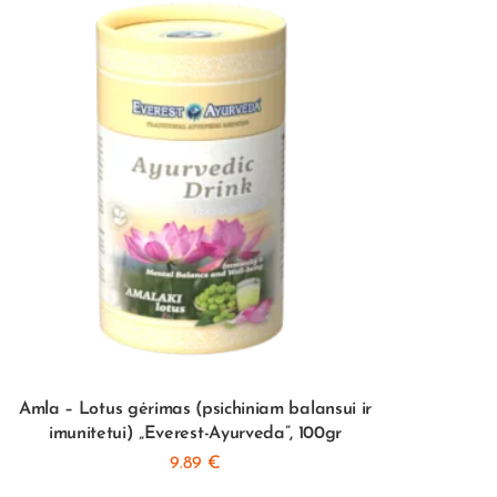
Amla – Lotus gėrimas (psichiniam balansui ir
MED
imunitetui) „Everest-Ayurveda”, 100gr
9.89
€