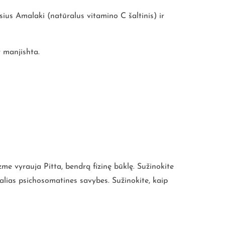
sius Amalaki (natūralus vitamino C šaltinis) ir
r manjishta.
zme vyrauja Pitta, bendrą fizinę būklę. Sužinokite
ualias psichosomatines savybes. Sužinokite, kaip