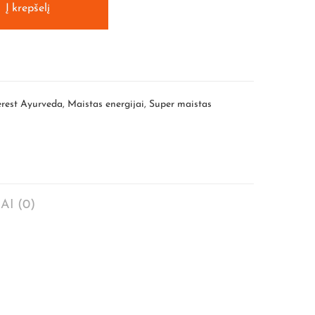
Į krepšelį
rest Ayurveda
,
Maistas energijai
,
Super maistas
AI (0)