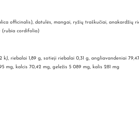
lica officinalis), datulės, mangai, ryžių traškučiai, anakardžių r
 (rubia cordifolia)
2 kJ, riebalai 1,89 g, sotieji riebalai 0,31 g, angliavandeniai 79,
195 mg, kalcis 70,42 mg, geležis 5 089 mg, kalis 281 mg