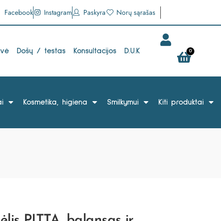
Facebook
Instagram
Paskyra
Norų sąrašas
uvė
Došų / testas
Konsultacijos
D.U.K
0
i
Kosmetika, higiena
Smilkymui
Kiti produktai
is PITTA, balansas ir