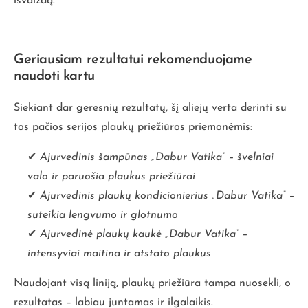
išvaizdą.
Geriausiam rezultatui rekomenduojame
naudoti kartu
Siekiant dar geresnių rezultatų, šį aliejų verta derinti su
tos pačios serijos plaukų priežiūros priemonėmis:
✔
Ajurvedinis šampūnas „Dabur Vatika“
– švelniai
valo ir paruošia plaukus priežiūrai
✔
Ajurvedinis plaukų kondicionierius „Dabur Vatika“
–
suteikia lengvumo ir glotnumo
✔
Ajurvedinė plaukų kaukė „Dabur Vatika“
–
intensyviai maitina ir atstato plaukus
Naudojant visą liniją, plaukų priežiūra tampa nuosekli, o
rezultatas – labiau juntamas ir ilgalaikis.