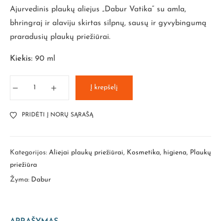
Ajurvedinis plaukų aliejus „Dabur Vatika“ su amla,
bhringraj ir alaviju skirtas silpnų, sausų ir gyvybingumą
praradusių plaukų priežiūrai.
Kiekis:
90 ml
Į krepšelį
PRIDĖTI Į NORŲ SĄRAŠĄ
Kategorijos:
Aliejai plaukų priežiūrai
,
Kosmetika, higiena
,
Plaukų
priežiūra
Žyma:
Dabur