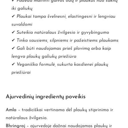
✔
Padeda maitinti galvos odą ir plaukus nuo šaknų
iki galiukų
✔
Plaukai tampa švelnesni, elastingesni ir lengviau
suvaldomi
✔
Suteikia natūralaus žvilgesio ir gyvybingumo
✔
Tinka sausiems, silpniems ir pažeistiems plaukams
✔
Gali būti naudojamas prieš plovimą arba kaip
lengva plaukų galiukų priežiūra
✔
Veganiška formulė, sukurta kasdienei plaukų
priežiūrai
Ajurvedinių ingredientų poveikis
Amla
– tradiciškai vertinama dėl plaukų stiprinimo ir
natūralaus žvilgesio.
Bhringraj
– ajurvedoje dažnai naudojamas plaukų ir