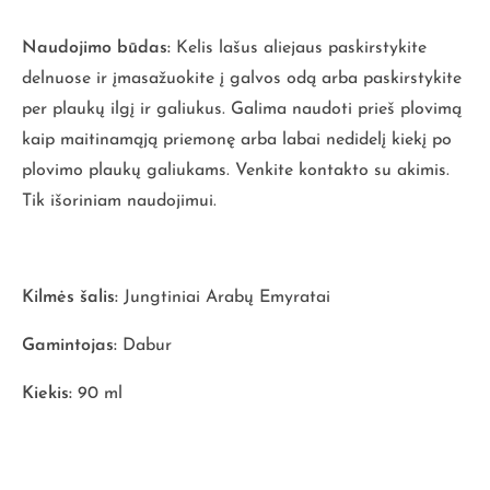
Naudojimo būdas:
Kelis lašus aliejaus paskirstykite
delnuose ir įmasažuokite į galvos odą arba paskirstykite
per plaukų ilgį ir galiukus. Galima naudoti prieš plovimą
kaip maitinamąją priemonę arba labai nedidelį kiekį po
plovimo plaukų galiukams. Venkite kontakto su akimis.
Tik išoriniam naudojimui.
Kilmės šalis:
Jungtiniai Arabų Emyratai
Gamintojas:
Dabur
Kiekis:
90 ml