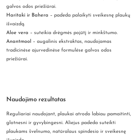
galvos odos priežiūrai.
Haritaki ir Bahera
– padeda palaikyti sveikesnę plaukų
išvaizdą.
Aloe vera
– suteikia drėgmės pojūtį ir minkštumo.
Anantmool
– augalinis ekstraktas, naudojamas
tradicinėse ajurvedinėse formulėse galvos odos
priežiūrai.
Naudojimo rezultatas
Reguliariai naudojant, plaukai atrodo labiau pamaitinti,
glotnesni ir gyvybingesni. Aliejus padeda suteikti
plaukams švelnumo, natūralaus spindesio ir sveikesnę