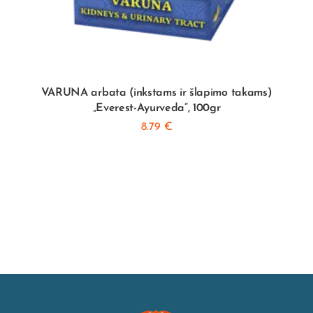
VARUNA arbata (inkstams ir šlapimo takams)
„Everest-Ayurveda”, 100gr
8.79
€