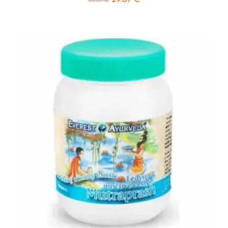
29.07
€
30.07
€