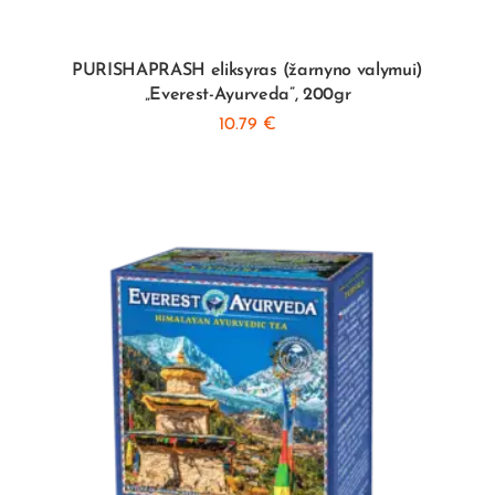
PURISHAPRASH eliksyras (žarnyno valymui)
„Everest-Ayurveda”, 200gr
10.79
€