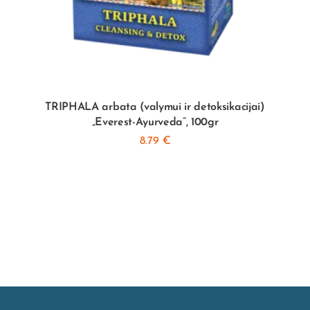
TRIPHALA arbata (valymui ir detoksikacijai)
„Everest-Ayurveda”, 100gr
8.79
€