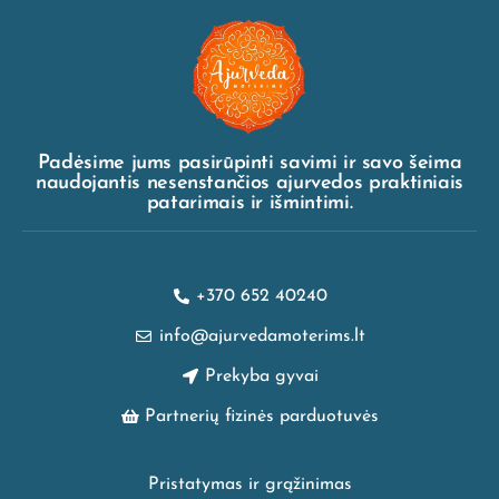
Padėsime jums pasirūpinti savimi ir savo šeima
naudojantis nesenstančios ajurvedos praktiniais
patarimais ir išmintimi.
+370 652 40240
info@ajurvedamoterims.lt
Prekyba gyvai
Partnerių fizinės parduotuvės
Pristatymas ir grąžinimas