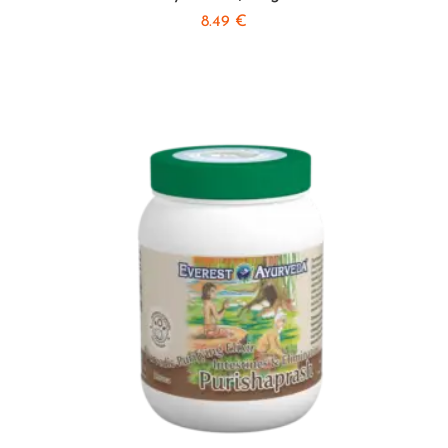
8.49
€