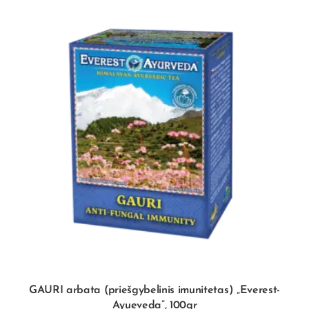
GAURI arbata (priešgybelinis imunitetas) „Everest-
Ayueveda”, 100gr