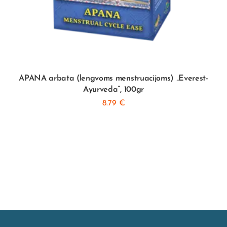
APANA arbata (lengvoms menstruacijoms) „Everest-
Ayurveda”, 100gr
8.79
€