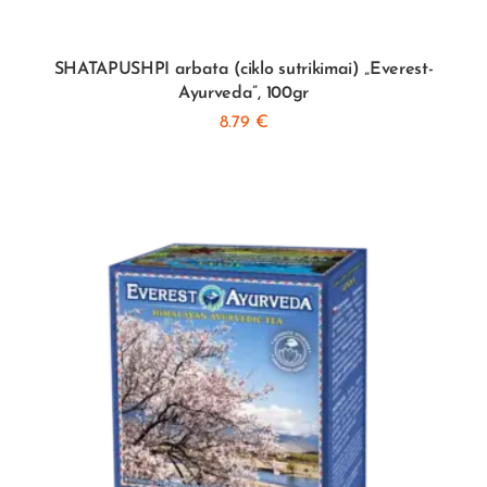
SHATAPUSHPI arbata (ciklo sutrikimai) „Everest-
Ayurveda”, 100gr
8.79
€