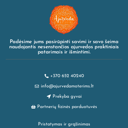
Padėsime jums pasirūpinti savimi ir savo šeima
naudojantis nesenstančios ajurvedos praktiniais
patarimais ir išmintimi.
+370 652 40240
info@ajurvedamoterims.lt
Prekyba gyvai
Partnerių fizinės parduotuvės
Pristatymas ir grąžinimas