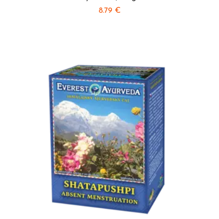
8.79
€