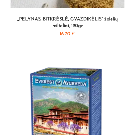
,,PELYNAS, BITKRĖSLĖ, GVAZDIKĖLIS” žolelių
milteliai, 120gr
16.70
€