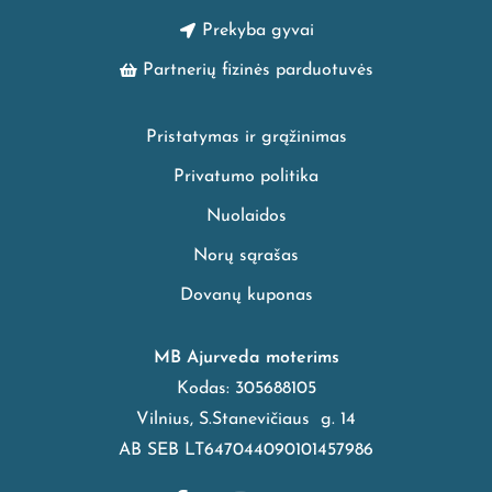
Prekyba gyvai
Partnerių fizinės parduotuvės
Pristatymas ir grąžinimas
Privatumo politika
Nuolaidos
Norų sąrašas
Dovanų kuponas
MB Ajurveda moterims
Kodas: 305688105
Vilnius, S.Stanevičiaus g. 14
AB SEB LT647044090101457986