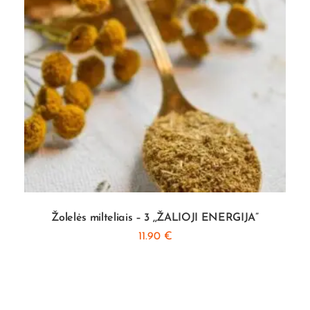
Žolelės milteliais – 3 ,,ŽALIOJI ENERGIJA”
11.90
€