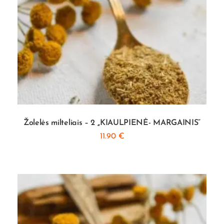
Žolelės milteliais – 2 ,,KIAULPIENĖ- MARGAINIS”
11.90
€