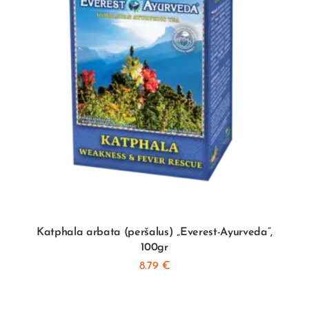
Katphala arbata (peršalus) „Everest-Ayurveda”,
100gr
8.79
€