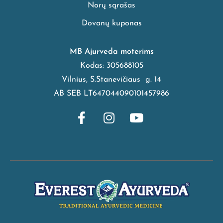
Norų sąrašas
Dovanų kuponas
MB Ajurveda moterims
Kodas: 305688105
Vilnius, S.Stanevičiaus g. 14
AB SEB LT647044090101457986