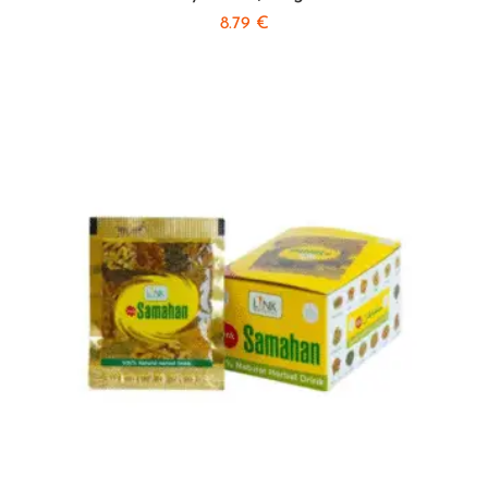
8.79
€