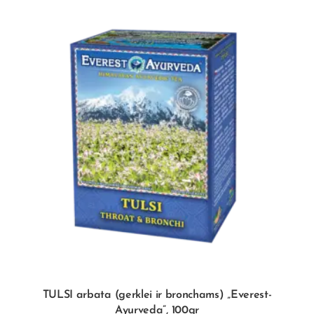
TULSI arbata (gerklei ir bronchams) „Everest-
Ayurveda”, 100gr