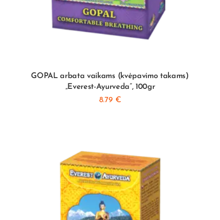
GOPAL arbata vaikams (kvėpavimo takams)
„Everest-Ayurveda”, 100gr
8.79
€