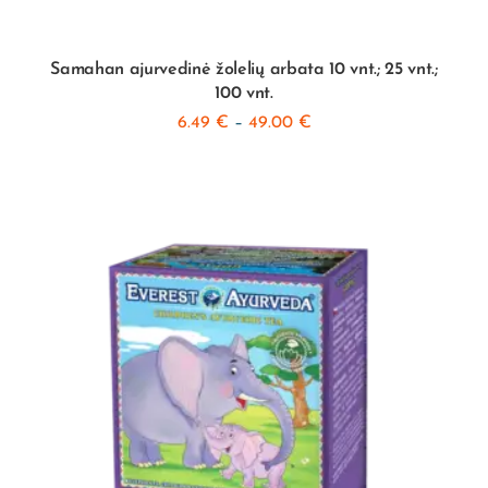
Samahan ajurvedinė žolelių arbata 10 vnt.; 25 vnt.;
100 vnt.
6.49
€
–
49.00
€