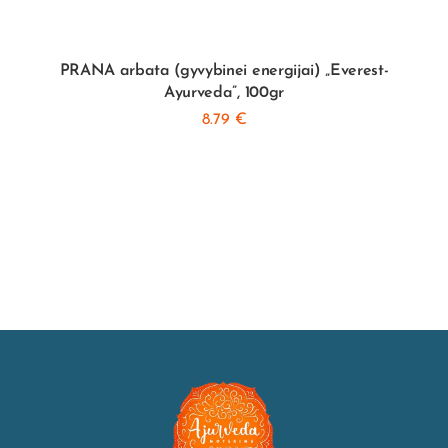
PRANA arbata (gyvybinei energijai) „Everest-
Ayurveda”, 100gr
8.79
€