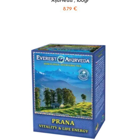
Ayurveda”, 100gr
8.79
€