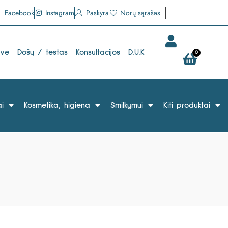
Facebook
Instagram
Paskyra
Norų sąrašas
uvė
Došų / testas
Konsultacijos
D.U.K
0
i
Kosmetika, higiena
Smilkymui
Kiti produktai