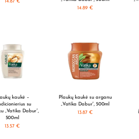
14.87
€
14.89
€
laukų kaukė –
Plaukų kaukė su arganu
dicionierius su
„Vatika Dabur”, 500ml
u „Vatika Dabur”,
13.87
€
500ml
13.57
€