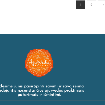
1
2
dėsime jums pasirūpinti savimi ir savo šeima
dojantis nesenstančios ajurvedos praktiniais
patarimais ir išmintimi.