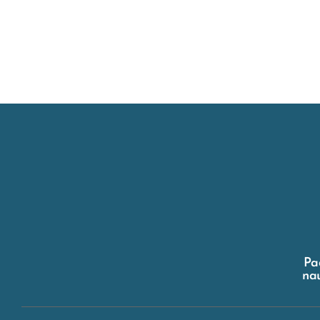
Pa
nau