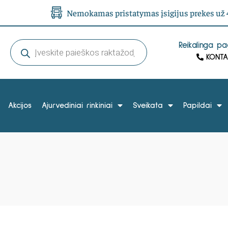
Nemokamas pristatymas įsigijus prekes už 4
Reikalinga p
KONTA
Akcijos
Ajurvediniai rinkiniai
Sveikata
Papildai