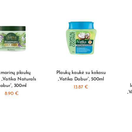
marinų plaukų
Plaukų kaukė su kokosu
 „Vatika Naturals
„Vatika Dabur”, 500ml
abur”, 300ml
13.87
€
„V
8.90
€