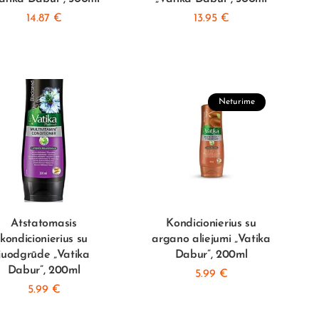
14.87
€
13.95
€
Neturime
Atstatomasis
Kondicionierius su
kondicionierius su
argano aliejumi „Vatika
juodgrūde „Vatika
Dabur”, 200ml
Dabur”, 200ml
5.99
€
5.99
€