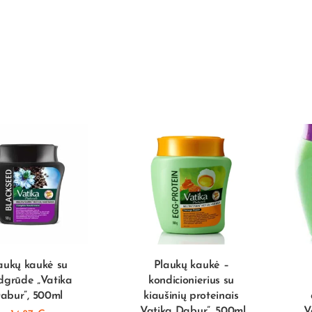
aukų kaukė su
Plaukų kaukė –
dgrūde „Vatika
kondicionierius su
abur”, 500ml
kiaušinių proteinais
„Vatika Dabur”, 500ml
„V