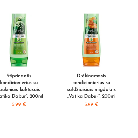
Stiprinantis
Drėkinamasis
kondicionierius su
kondicionierius su
laukiniais kaktusais
saldžiaisiais migdolais
atika Dabur”, 200ml
„Vatika Dabur”, 200ml
5.99
€
5.99
€