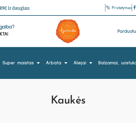
9€ ir daugiau
Pristatymas
agalba?
Parduot
KTAI
Super maistas
Arbata
Aliejai
Balzamai, uostuka
Kaukės