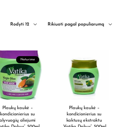
Rodyti 12
Rikiuoti pagal populiarumą
Neturime
Plaukų kaukė –
Plaukų kaukė –
kondicionierius su
kondicionierius su
alyvuogių aliejumi
kaktusų ekstraktu
atika Dabur”, 500ml
„Vatika Dabur”, 500ml