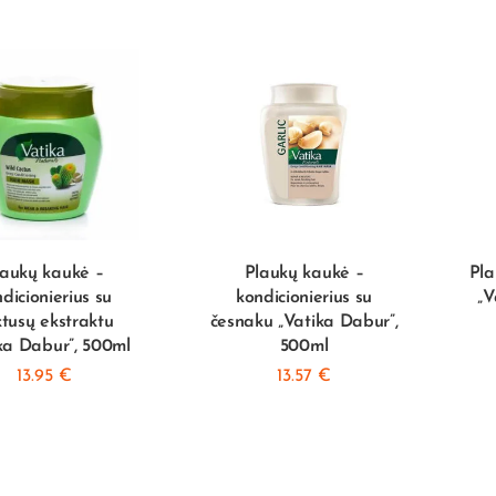
laukų kaukė –
Plaukų kaukė –
Pla
dicionierius su
kondicionierius su
„V
tusų ekstraktu
česnaku „Vatika Dabur”,
ka Dabur”, 500ml
500ml
13.95
€
13.57
€