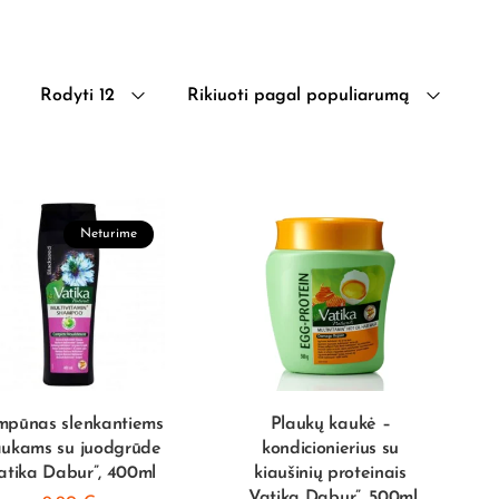
Rodyti 12
Rikiuoti pagal populiarumą
Neturime
mpūnas slenkantiems
Plaukų kaukė –
aukams su juodgrūde
kondicionierius su
atika Dabur”, 400ml
kiaušinių proteinais
„Vatika Dabur”, 500ml