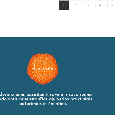
1
2
3
4
5
dėsime jums pasirūpinti savimi ir savo šeima
dojantis nesenstančios ajurvedos praktiniais
patarimais ir išmintimi.