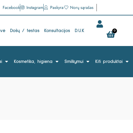
Facebook
Instagram
Paskyra
Norų sąrašas
uvė
Došų / testas
Konsultacijos
D.U.K
0
i
Kosmetika, higiena
Smilkymui
Kiti produktai