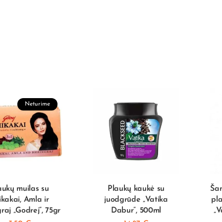
Neturime
aukų muilas su
Plaukų kaukė su
Ša
ikakai, Amla ir
juodgrūde „Vatika
pl
raj „Godrej”, 75gr
Dabur”, 500ml
„V