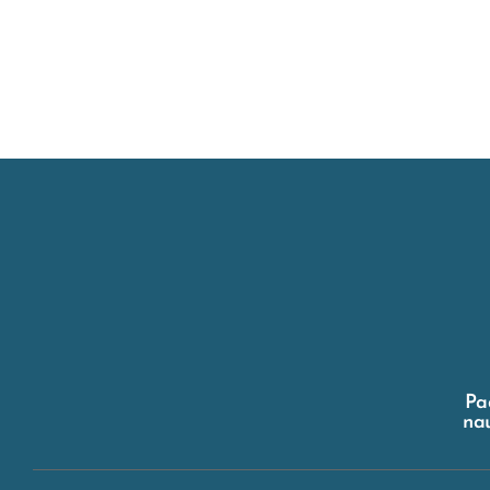
Pa
nau