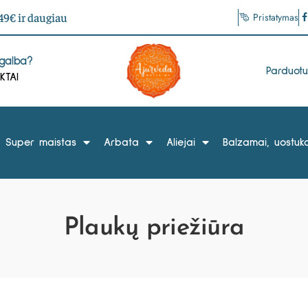
9€ ir daugiau
Pristatymas
agalba?
Parduot
KTAI
Super maistas
Arbata
Aliejai
Balzamai, uostuka
Plaukų priežiūra