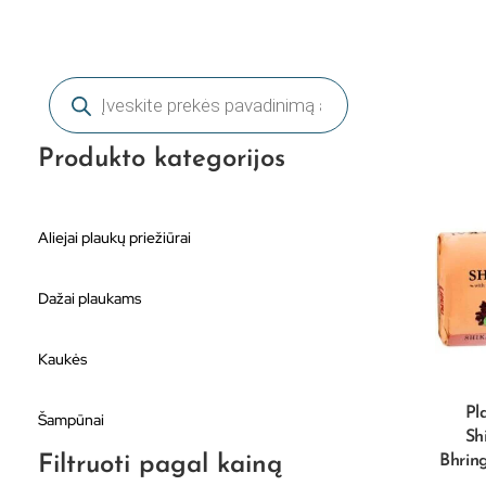
Produkto kategorijos
Aliejai plaukų priežiūrai
Dažai plaukams
Kaukės
Pl
Šampūnai
Sh
Filtruoti pagal kainą
Bhring