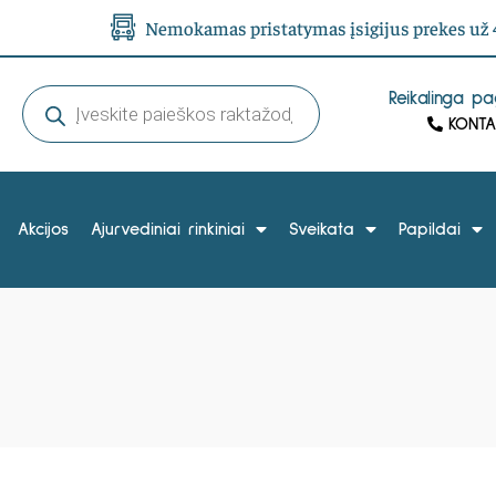
Nemokamas pristatymas įsigijus prekes už 4
Reikalinga p
KONTA
Akcijos
Ajurvediniai rinkiniai
Sveikata
Papildai