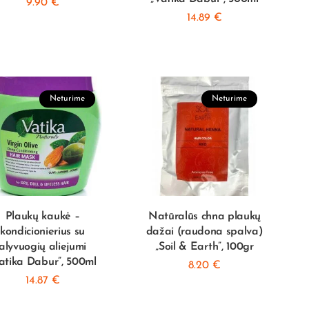
9.90
€
14.89
€
Neturime
Neturime
Plaukų kaukė –
Natūralūs chna plaukų
kondicionierius su
dažai (raudona spalva)
alyvuogių aliejumi
„Soil & Earth”, 100gr
atika Dabur”, 500ml
8.20
€
14.87
€