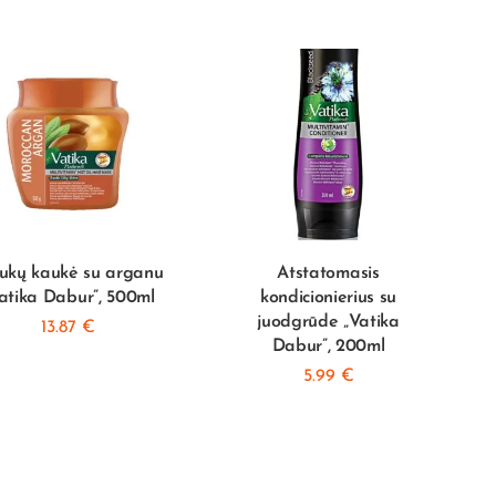
ukų kaukė su arganu
Atstatomasis
atika Dabur”, 500ml
kondicionierius su
juodgrūde „Vatika
13.87
€
Dabur”, 200ml
5.99
€