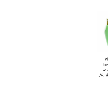
P
kon
kak
„Vati