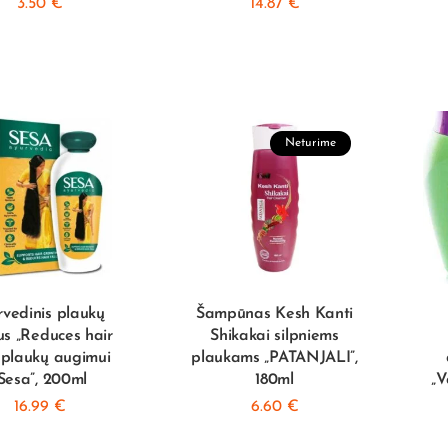
3.50
€
14.87
€
Neturime
rvedinis plaukų
Šampūnas Kesh Kanti
jus „Reduces hair
Shikakai silpniems
” plaukų augimui
plaukams „PATANJALI”,
Sesa”, 200ml
180ml
„V
16.99
€
6.60
€