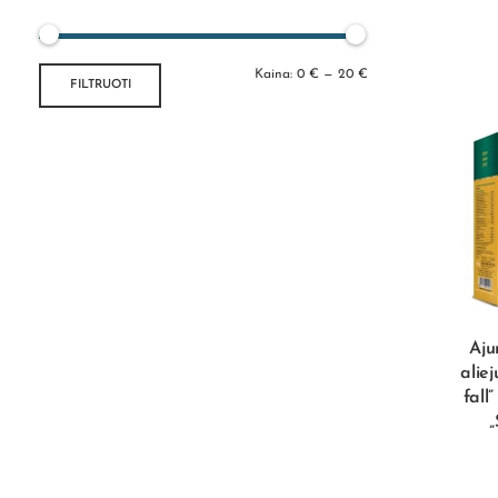
Kaina:
0 €
—
20 €
FILTRUOTI
Aju
alie
fall
„