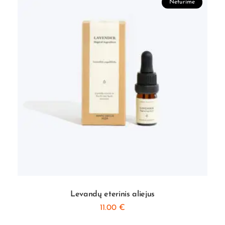
Neturime
Levandų eterinis aliejus
11.00
€