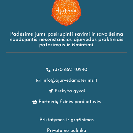
Padėsime jums pasirūpinti savimi ir savo šeima
naudojantis nesenstančios ajurvedos praktiniais
patarimais ir išmintimi.
+370 652 40240
info@ajurvedamoterims.lt
Prekyba gyvai
Partnerių fizinės parduotuvės
Pristatymas ir grąžinimas
Privatumo politika