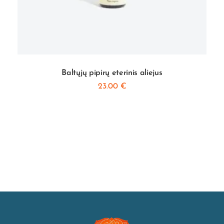
Baltųjų pipirų eterinis aliejus
23.00
€