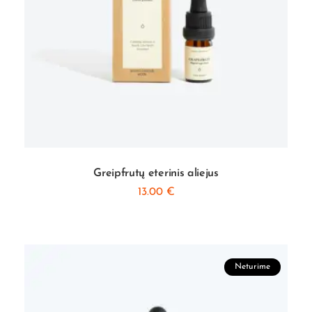
Greipfrutų eterinis aliejus
13.00
€
Neturime